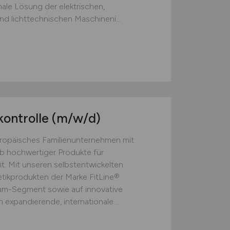
male Lösung der elektrischen,
d lichttechnischen Maschineni...
kontrolle
(m/w/d)
europäisches Familienunternehmen mit
eb hochwertiger Produkte für
t. Mit unseren selbstentwickelten
ikprodukten der Marke FitLine®
ium-Segment sowie auf innovative
 expandierende, internationale...