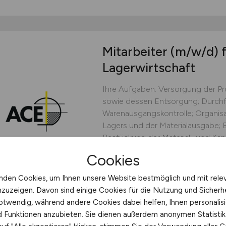
Mitarbeiter
(m/w/d)
f
Lagerwirtschaft
Ihre Aufgaben: Versorgung der Pr
sowie dessen Entsorgung; Durchf
Warenausgangskontrolle; Organisa
Lagers und der Materialausgabe; E
Bestückung der Material- und Ka
von LKWs mittels Flurförderfahrzeu
Cookies
ACE Advanced Composite En
nden Cookies, um Ihnen unsere Website bestmöglich und mit rele
heute
Hagnau am Bod
nzuzeigen. Davon sind einige Cookies für die Nutzung und Sicherh
otwendig, während andere Cookies dabei helfen, Ihnen personalisi
nd Funktionen anzubieten. Sie dienen außerdem anonymen Statisti