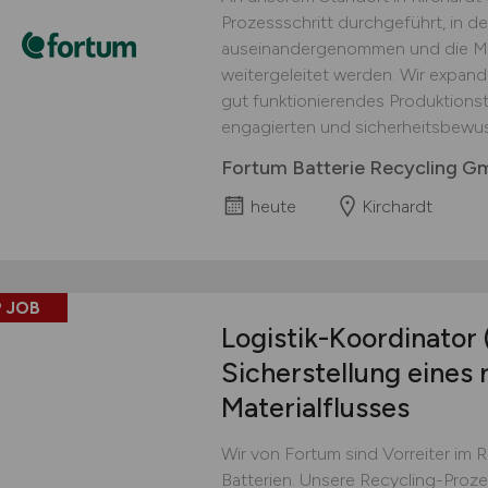
Prozessschritt durchgeführt, in d
auseinandergenommen und die Mat
weitergeleitet werden. Wir expand
gut funktionierendes Produktionst
engagierten und sicherheitsbewus
Fortum Batterie Recycling 
heute
Kirchardt
 JOB
Logistik-Koordinator
Sicherstellung eines 
Materialflusses
Wir von Fortum sind Vorreiter im 
Batterien. Unsere Recycling-Proz