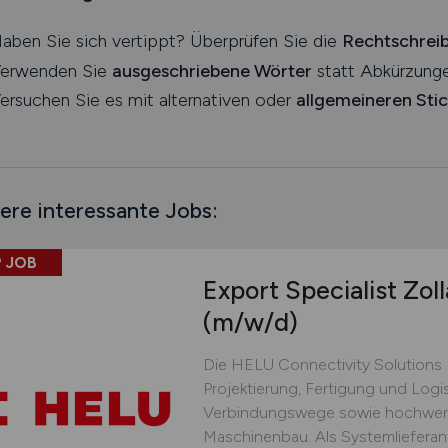
aben Sie sich vertippt? Überprüfen Sie die
Rechtschrei
erwenden Sie
ausgeschriebene Wörter
statt Abkürzunge
ersuchen Sie es mit alternativen oder
allgemeineren Sti
ere interessante Jobs:
 JOB
Export Specialist Zol
(m/w/d)
Die HELU Connectivity Solutions B
Projektierung, Fertigung und Logis
Verbindungswege sowie hochwerti
Maschinenbau. Als Systemlieferant