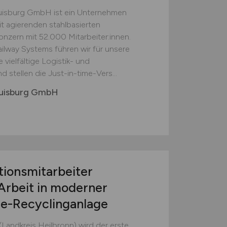
Duisburg GmbH ist ein Unternehmen
t agierenden stahlbasierten
nzern mit 52.000 Mitarbeiter:innen.
Railway Systems führen wir für unsere
ielfältige Logistik- und
 stellen die Just-in-time-Vers...
 Duisburg GmbH
tionsmitarbeiter
Arbeit in moderner
ie-Recyclinganlage
(Landkreis Heilbronn) wird der erste