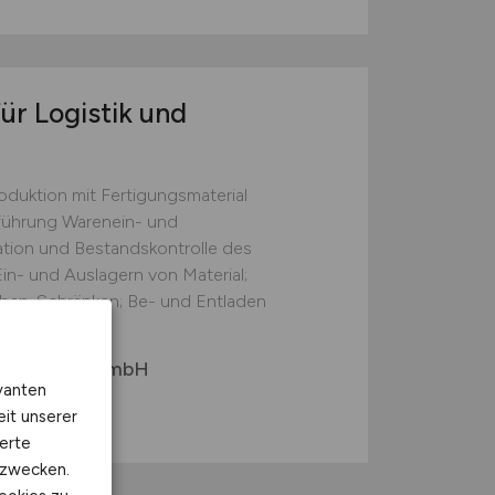
ür Logistik und
oduktion mit Fertigungsmaterial
ührung Warenein- und
tion und Bestandskontrolle des
in- und Auslagern von Material;
nban-Schränken; Be- und Entladen
gen ...
gineering GmbH
vanten
ensee
eit unserer
erte
kzwecken.