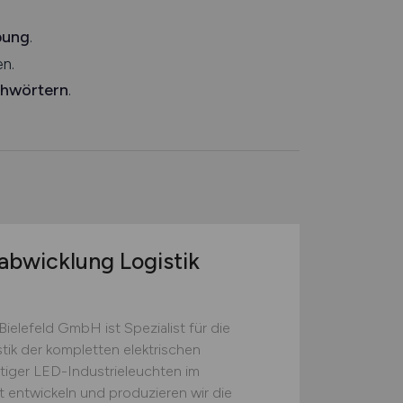
bung
.
n.
chwörtern
.
labwicklung Logistik
ielefeld GmbH ist Spezialist für die
tik der kompletten elektrischen
ger LED-Industrieleuchten im
 entwickeln und produzieren wir die