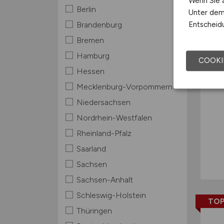
Wenn Sie a
TOP
Berlin
Unter dem 
Entscheidu
Brandenburg
Bremen
Hamburg
COOKI
Hessen
Mecklenburg-Vorpommern
Niedersachsen
Nordrhein-Westfalen
Rheinland-Pfalz
Saarland
Sachsen
Sachsen-Anhalt
Schleswig-Holstein
TOP
Thüringen