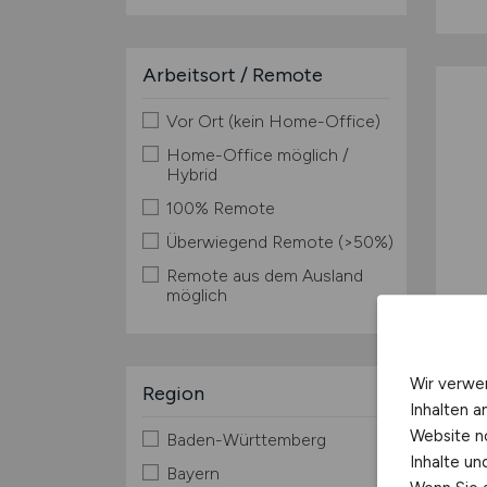
Arbeitsort / Remote
Vor Ort (kein Home-Office)
Home-Office möglich /
Hybrid
100% Remote
Überwiegend Remote (>50%)
Remote aus dem Ausland
möglich
Wir verwe
Region
Inhalten a
Website n
Baden-Württemberg
Inhalte u
Bayern