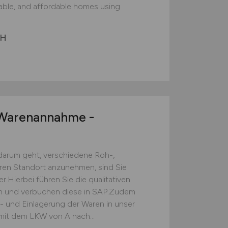
nable, and affordable homes using
bH
arenannahme -
darum geht, verschiedene Roh-,
eren Standort anzunehmen, sind Sie
.Hierbei führen Sie die qualitativen
ch und verbuchen diese in SAP.Zudem
s- und Einlagerung der Waren in unser
mit dem LKW von A nach...