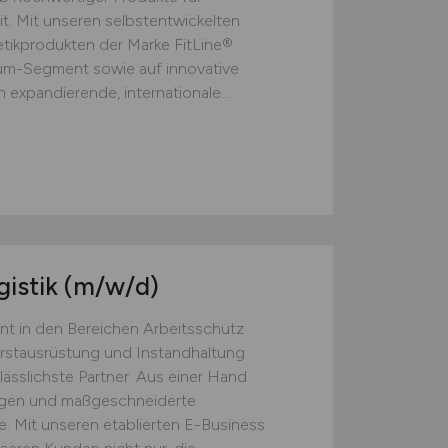
t. Mit unseren selbstentwickelten
ikprodukten der Marke FitLine®
ium-Segment sowie auf innovative
 expandierende, internationale...
gistik
(m/w/d)
nt in den Bereichen Arbeitsschutz
Erstausrüstung und Instandhaltung
lässlichste Partner. Aus einer Hand
ngen und maßgeschneiderte
. Mit unseren etablierten E-Business