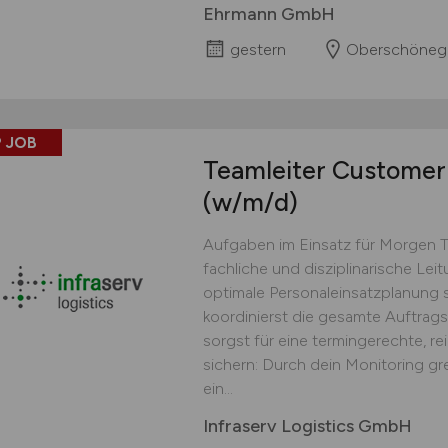
Ehrmann GmbH
gestern
Oberschöneg
 JOB
Teamleiter Customer 
(w/m/d)
Aufgaben im Einsatz für Morgen 
fachliche und disziplinarische Lei
optimale Personaleinsatzplanung s
koordinierst die gesamte Auftrag
sorgst für eine termingerechte, r
sichern: Durch dein Monitoring gr
ein...
Infraserv Logistics GmbH