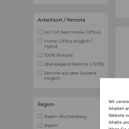
Arbeitsort / Remote
Vor Ort (kein Home-Office)
Home-Office möglich /
Hybrid
100% Remote
Überwiegend Remote (>50%)
Remote aus dem Ausland
möglich
Wir verwe
Region
Inhalten a
Website n
Baden-Württemberg
Inhalte u
Bayern