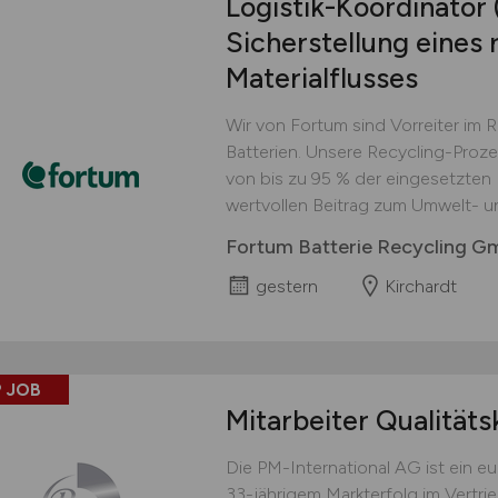
Logistik-Koordinator
Sicherstellung eines 
Materialflusses
Wir von Fortum sind Vorreiter im 
Batterien. Unsere Recycling-Proz
von bis zu 95 % der eingesetzten M
wertvollen Beitrag zum Umwelt- u
Fortum Batterie Recycling 
gestern
Kirchardt
 JOB
Mitarbeiter Qualitäts
Die PM-International AG ist ein 
33-jährigem Markterfolg im Vertri