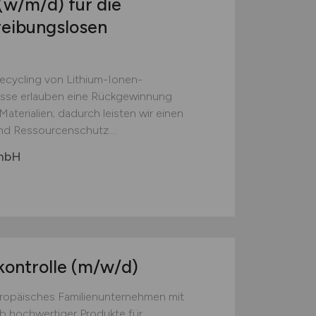
(w/m/d)
für die
reibungslosen
Recycling von Lithium-Ionen-
esse erlauben eine Rückgewinnung
aterialien; dadurch leisten wir einen
nd Ressourcenschutz....
GmbH
kontrolle
(m/w/d)
europäisches Familienunternehmen mit
eb hochwertiger Produkte für