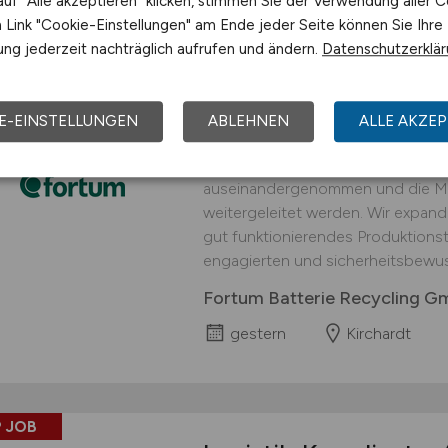
uf "Alle akzeptieren" klicken, stimmen Sie der Verwendung aller C
Link "Cookie-Einstellungen" am Ende jeder Seite können Sie Ihre
 JOB
ng jederzeit nachträglich aufrufen und ändern.
Datenschutzerklä
Logistiker
(w/m/d)
fü
interessanter Arbei
E-EINSTELLUNGEN
ABLEHNEN
ALLE AKZEP
An unserem Standort in Kirchardt 
Prozessschritt durchgeführt, in d
auseinandergenommen und die Mat
weitergeleitet werden. Wir expand
gut funktionierendes Produktionst
engagierten und sicherheitsbewus
Fortum Batterie Recycling 
gestern
Kirchardt
 JOB