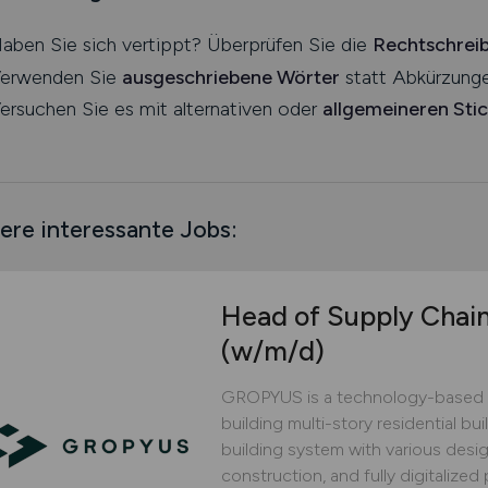
aben Sie sich vertippt? Überprüfen Sie die
Rechtschrei
erwenden Sie
ausgeschriebene Wörter
statt Abkürzunge
ersuchen Sie es mit alternativen oder
allgemeineren Sti
ere interessante Jobs:
Head of Supply Chai
(w/m/d)
GROPYUS is a technology-based 
building multi-story residential bu
building system with various design
construction, and fully digitaliz