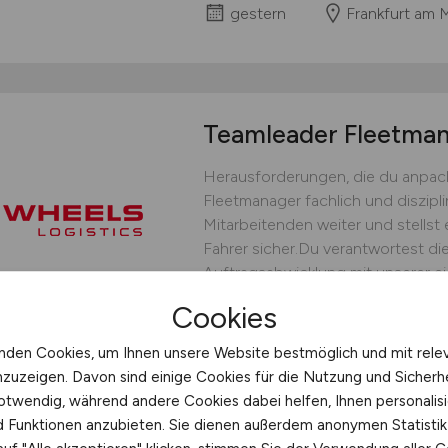
gestern
Frankfurt am 
Teamleader Fleetm
Herausforderungen, die du anpack
Fleetmanager fachlich und diszipli
Mitarbeitenden weiter und stellst 
Fahrer sicher.Du verantwortest die
Auftragsabwicklung mit unserer ei
bedarfsgerechten Fahrereinsatz un
Cookies
operative Steuerung.Du...
nden Cookies, um Ihnen unsere Website bestmöglich und mit rele
WHEELS Logistics GmbH & C
nzuzeigen. Davon sind einige Cookies für die Nutzung und Sicherh
gestern
Münster
otwendig, während andere Cookies dabei helfen, Ihnen personalisi
nd Funktionen anzubieten. Sie dienen außerdem anonymen Statisti