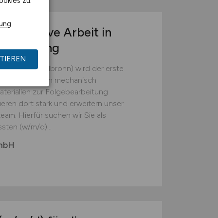
ookies zu.
rung
r operative Arbeit in
tsumgebung
TIEREN
(Landkreis Heilbronn) wird der erste
em die Batterien mechanisch
erialien zur Folgebearbeitung
ieren dort stark und erweitern unser
eam. Hierfür suchen wir Sie als
sten (w/m/d)...
GmbH