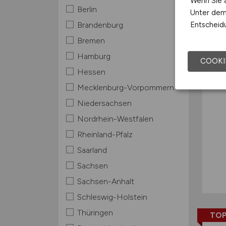
Wenn Sie a
Berlin
Unter dem 
TOP
Entscheidu
Brandenburg
Bremen
Hamburg
COOKI
Hessen
Mecklenburg-Vorpommern
Niedersachsen
Nordrhein-Westfalen
Rheinland-Pfalz
Saarland
Sachsen
Sachsen-Anhalt
Schleswig-Holstein
Thüringen
TOP