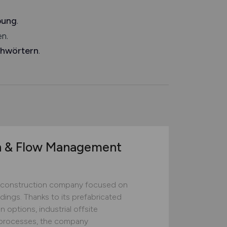
bung
.
n.
chwörtern
.
n & Flow Management
construction company focused on
ildings. Thanks to its prefabricated
 options, industrial offsite
ed processes, the company