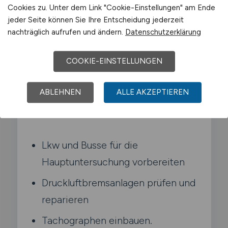
du dich um Lkw. Busse und Anhänger. Du
Cookies zu. Unter dem Link "Cookie-Einstellungen" am Ende
wartest Dieselmotoren. Druckluftbremsen
jeder Seite können Sie Ihre Entscheidung jederzeit
und Ladekräne und machst
nachträglich aufrufen und ändern.
Datenschutzerklärung
Schwerfahrzeuge wieder fit für den
COOKIE-EINSTELLUNGEN
Einsatz. Deine Kunden sind Speditionen
und Busunternehmen.
ABLEHNEN
ALLE AKZEPTIEREN
Typische Aufgaben in Meißen
Lkw und Busse für die
Hauptuntersuchung vorbereiten
Druckluftbremsanlagen prüfen und
reparieren
Tachographen einbauen.