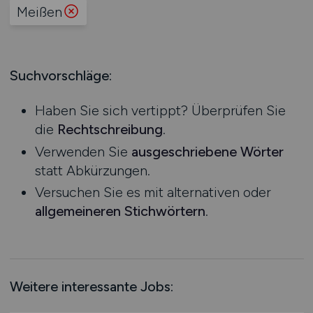
Produktion
Meißen
Hessen
Praktikum
Prozessplanung / Steuerung
Mecklenburg-Vorpommern
Schienen- / Straßen- / Luft- / Seefracht
Niedersachsen
Spedition / Transport
Suchvorschläge:
Nordrhein-Westfalen
Supply Chain Management
Rheinland-Pfalz
Vertrieb / Verkauf / Handel
Haben Sie sich vertippt? Überprüfen Sie
Saarland
Zoll / Behörden
die
Rechtschreibung
.
Sachsen
Sonstige
Verwenden Sie
ausgeschriebene Wörter
Sachsen-Anhalt
statt Abkürzungen.
Schleswig-Holstein
Versuchen Sie es mit alternativen oder
Thüringen
allgemeineren Stichwörtern
.
Deutschlandweit
Österreich
Schweiz
Europa
Weitere interessante Jobs:
International