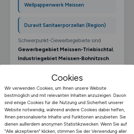
Wellpappenwerk Meissen
Duravit Sanitaerporzellan (Region)
Schwerpunkt-Gewerbegebiete sind
Gewerbegebiet Meissen-Triebischtal
,
Industriegebiet Meissen-Bohnitzsch
.
Cookies
Wir verwenden Cookies, um Ihnen unsere Website
bestmöglich und mit relevanten Inhalten anzuzeigen. Davon
Was macht ein
sind einige Cookies für die Nutzung und Sicherheit unserer
Nutzfahrzeugmechatroniker?
Website notwendig, während andere Cookies dabei helfen,
Ihnen personalisierte Inhalte und Funktionen anzubieten. Sie
dienen außerdem anonymen Statistikzwecken. Wenn Sie auf
Als Nutzfahrzeugmechatroniker kümmerst
"Alle akzeptieren" klicken, stimmen Sie der Verwendung aller