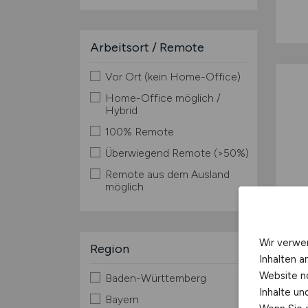
Arbeitsort / Remote
Vor Ort (kein Home-Office)
Home-Office möglich /
Hybrid
100% Remote
Überwiegend Remote (>50%)
Remote aus dem Ausland
möglich
Wir verwe
Region
Inhalten a
Website n
Baden-Württemberg
Inhalte u
Bayern