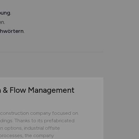
bung
.
n.
chwörtern
.
n & Flow Management
construction company focused on
ildings. Thanks to its prefabricated
 options, industrial offsite
ed processes, the company