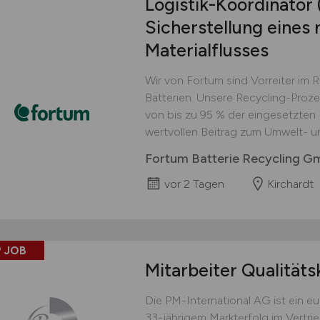
Logistik-Koordinator
Sicherstellung eines 
Materialflusses
Wir von Fortum sind Vorreiter im 
Batterien. Unsere Recycling-Proz
von bis zu 95 % der eingesetzten M
wertvollen Beitrag zum Umwelt- u
Fortum Batterie Recycling 
vor 2 Tagen
Kirchardt
 JOB
Mitarbeiter Qualitäts
Die PM-International AG ist ein 
33-jährigem Markterfolg im Vertri