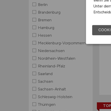
Wenn Sie a
Berlin
Unter dem 
TOP
Entscheidu
Brandenburg
Bremen
Hamburg
COOKI
Hessen
Mecklenburg-Vorpommern
Niedersachsen
Nordrhein-Westfalen
Rheinland-Pfalz
Saarland
Sachsen
Sachsen-Anhalt
Schleswig-Holstein
Thüringen
TOP