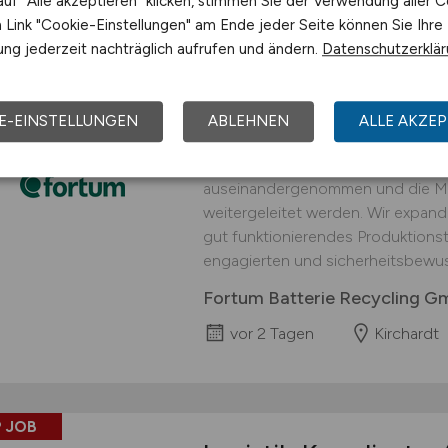
uf "Alle akzeptieren" klicken, stimmen Sie der Verwendung aller C
Link "Cookie-Einstellungen" am Ende jeder Seite können Sie Ihre
 JOB
ng jederzeit nachträglich aufrufen und ändern.
Datenschutzerklä
Logistiker
(w/m/d)
fü
interessanter Arbei
E-EINSTELLUNGEN
ABLEHNEN
ALLE AKZEP
An unserem Standort in Kirchardt 
Prozessschritt durchgeführt, in d
auseinandergenommen und die Mat
weitergeleitet werden. Wir expand
gut funktionierendes Produktionst
engagierten und sicherheitsbewus
Fortum Batterie Recycling 
vor 2 Tagen
Kirchardt
 JOB