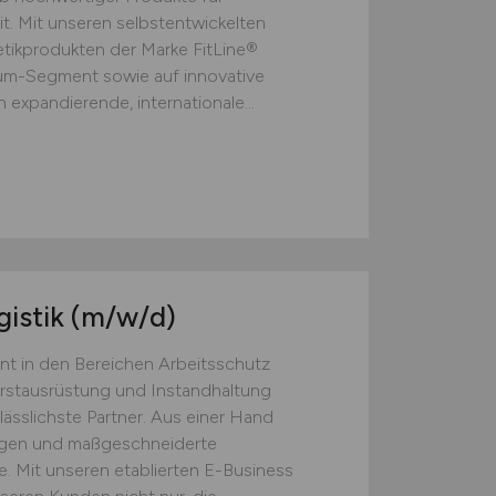
t. Mit unseren selbstentwickelten
ikprodukten der Marke FitLine®
ium-Segment sowie auf innovative
 expandierende, internationale...
gistik
(m/w/d)
nt in den Bereichen Arbeitsschutz
Erstausrüstung und Instandhaltung
lässlichste Partner. Aus einer Hand
ngen und maßgeschneiderte
. Mit unseren etablierten E-Business