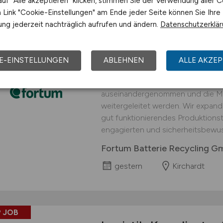
uf "Alle akzeptieren" klicken, stimmen Sie der Verwendung aller C
Link "Cookie-Einstellungen" am Ende jeder Seite können Sie Ihre
 JOB
ng jederzeit nachträglich aufrufen und ändern.
Datenschutzerklä
Logistiker
(w/m/d)
fü
interessanter Arbei
E-EINSTELLUNGEN
ABLEHNEN
ALLE AKZEP
An unserem Standort in Kirchardt 
Prozessschritt durchgeführt, in d
auseinandergenommen und die Mat
weitergeleitet werden. Wir expand
gut funktionierendes Produktionst
engagierten und sicherheitsbewus
Fortum Batterie Recycling 
gestern
Kirchardt
 JOB