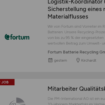
Logistik-Koordinator
Sicherstellung eines 
Materialflusses
Wir von Fortum sind Vorreiter im 
Batterien. Unsere Recycling-Proz
von bis zu 95 % der eingesetzten M
wertvollen Beitrag zum Umwelt- u
Fortum Batterie Recycling 
gestern
Kirchardt
 JOB
Mitarbeiter Qualitäts
Die PM-International AG ist ein 
33-jährigem Markterfolg im Vertri