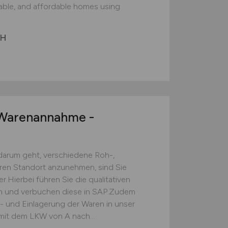
nable, and affordable homes using
bH
arenannahme -
darum geht, verschiedene Roh-,
eren Standort anzunehmen, sind Sie
.Hierbei führen Sie die qualitativen
ch und verbuchen diese in SAP.Zudem
s- und Einlagerung der Waren in unser
mit dem LKW von A nach...