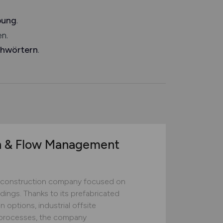
bung
.
n.
chwörtern
.
n & Flow Management
construction company focused on
ildings. Thanks to its prefabricated
 options, industrial offsite
ed processes, the company