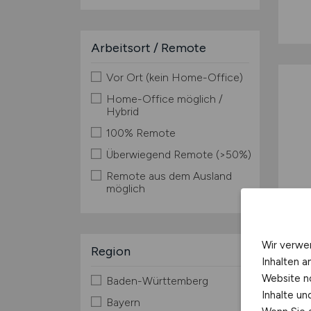
Arbeitsort / Remote
Vor Ort (kein Home-Office)
Home-Office möglich /
Hybrid
100% Remote
Überwiegend Remote (>50%)
Remote aus dem Ausland
möglich
Wir verwe
Region
Inhalten a
Website n
Baden-Württemberg
Inhalte u
Bayern