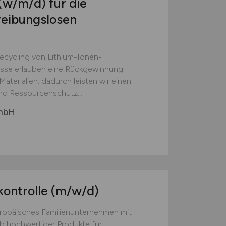
(w/m/d)
für die
reibungslosen
Recycling von Lithium-Ionen-
esse erlauben eine Rückgewinnung
aterialien; dadurch leisten wir einen
nd Ressourcenschutz....
GmbH
kontrolle
(m/w/d)
europäisches Familienunternehmen mit
eb hochwertiger Produkte für