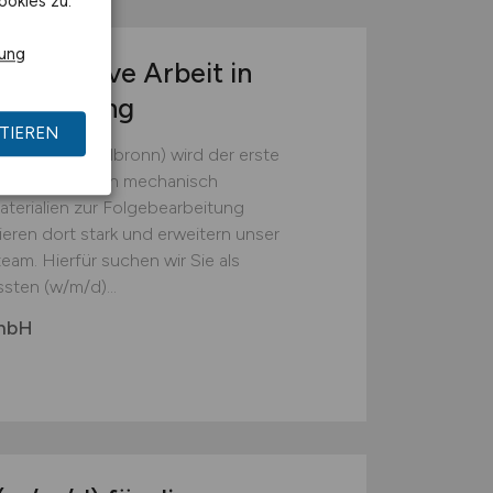
ookies zu.
rung
r operative Arbeit in
tsumgebung
TIEREN
(Landkreis Heilbronn) wird der erste
em die Batterien mechanisch
erialien zur Folgebearbeitung
ieren dort stark und erweitern unser
eam. Hierfür suchen wir Sie als
sten (w/m/d)...
GmbH