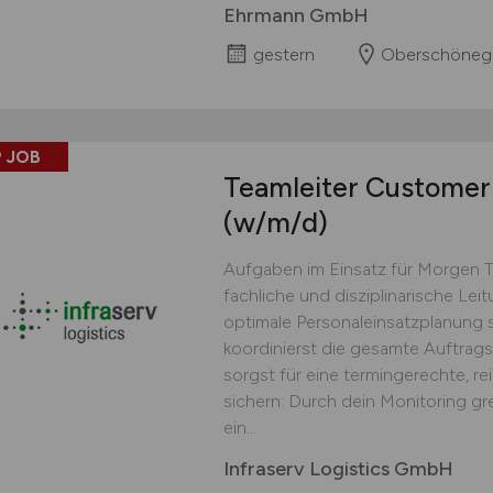
Ehrmann GmbH
gestern
Oberschöneg
 JOB
Teamleiter Customer 
(w/m/d)
Aufgaben im Einsatz für Morgen 
fachliche und disziplinarische Lei
optimale Personaleinsatzplanung s
koordinierst die gesamte Auftrag
sorgst für eine termingerechte, r
sichern: Durch dein Monitoring gr
ein...
Infraserv Logistics GmbH