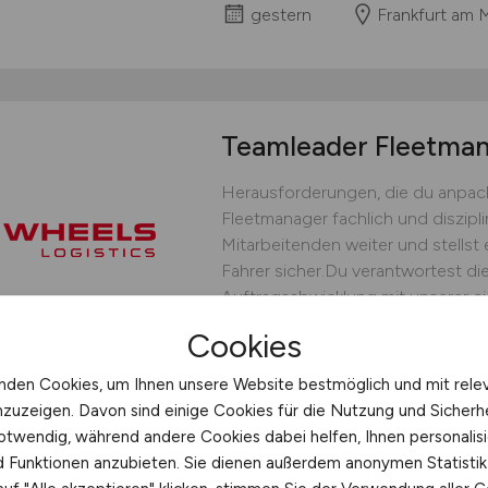
gestern
Frankfurt am 
Teamleader Fleetm
Herausforderungen, die du anpack
Fleetmanager fachlich und diszipli
Mitarbeitenden weiter und stellst 
Fahrer sicher.Du verantwortest die
Auftragsabwicklung mit unserer ei
bedarfsgerechten Fahrereinsatz un
Cookies
operative Steuerung.Du...
nden Cookies, um Ihnen unsere Website bestmöglich und mit rele
WHEELS Logistics GmbH & C
nzuzeigen. Davon sind einige Cookies für die Nutzung und Sicherh
gestern
Münster
otwendig, während andere Cookies dabei helfen, Ihnen personalisi
nd Funktionen anzubieten. Sie dienen außerdem anonymen Statisti