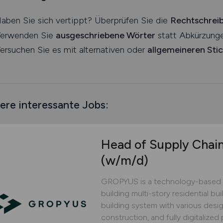
aben Sie sich vertippt? Überprüfen Sie die
Rechtschrei
erwenden Sie
ausgeschriebene Wörter
statt Abkürzunge
ersuchen Sie es mit alternativen oder
allgemeineren Sti
ere interessante Jobs:
Head of Supply Chai
(w/m/d)
GROPYUS is a technology-based 
building multi-story residential bu
building system with various design
construction, and fully digitaliz