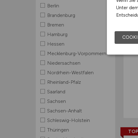
Wenn Sie a
Berlin
Unter dem 
TOP
Entscheidu
Brandenburg
Bremen
Hamburg
COOKI
Hessen
Mecklenburg-Vorpommern
Niedersachsen
Nordrhein-Westfalen
Rheinland-Pfalz
Saarland
Sachsen
Sachsen-Anhalt
Schleswig-Holstein
Thüringen
TOP