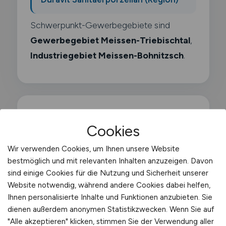
Schwerpunkt-Gewerbegebiete sind
Gewerbegebiet Meissen-Triebischtal
,
Industriegebiet Meissen-Bohnitzsch
.
Was macht ein
Cookies
Lagerverwalter?
Wir verwenden Cookies, um Ihnen unsere Website
bestmöglich und mit relevanten Inhalten anzuzeigen. Davon
Als Lagerverwalter bist du für die
sind einige Cookies für die Nutzung und Sicherheit unserer
kaufmännische und administrative
Website notwendig, während andere Cookies dabei helfen,
Ihnen personalisierte Inhalte und Funktionen anzubieten. Sie
Verwaltung des Lagerbestands zuständig.
dienen außerdem anonymen Statistikzwecken. Wenn Sie auf
Du pflegst Stammdaten. buchst
"Alle akzeptieren" klicken, stimmen Sie der Verwendung aller