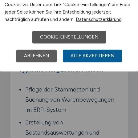
Warenbewegungen. erstellst
Cookies zu. Unter dem Link "Cookie-Einstellungen" am Ende
Auswertungen und verantwortest die
jeder Seite können Sie Ihre Entscheidung jederzeit
nachträglich aufrufen und ändern.
Datenschutzerklärung
Bestandsgenauigkeit. Du arbeitest eng mit
Einkauf und Buchhaltung zusammen und
COOKIE-EINSTELLUNGEN
sorgst dafür. dass Soll- und Ist-Bestände
übereinstimmen.
ABLEHNEN
ALLE AKZEPTIEREN
Typische Aufgaben in Meißen
Pflege der Stammdaten und
Buchung von Warenbewegungen
im ERP-System
Erstellung von
Bestandsauswertungen und