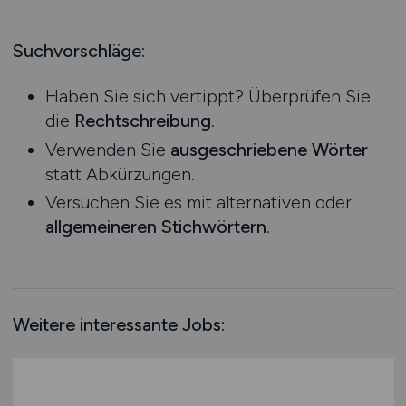
Produktion
Hessen
Praktikum
Prozessplanung / Steuerung
Mecklenburg-Vorpommern
Suchvorschläge:
Schienen- / Straßen- / Luft- / Seefracht
Niedersachsen
Spedition / Transport
Haben Sie sich vertippt? Überprüfen Sie
Nordrhein-Westfalen
Supply Chain Management
die
Rechtschreibung
.
Rheinland-Pfalz
Vertrieb / Verkauf / Handel
Verwenden Sie
ausgeschriebene Wörter
Saarland
Zoll / Behörden
statt Abkürzungen.
Sachsen
Sonstige
Versuchen Sie es mit alternativen oder
Sachsen-Anhalt
allgemeineren Stichwörtern
.
Schleswig-Holstein
Thüringen
Deutschlandweit
Österreich
Weitere interessante Jobs:
Schweiz
Europa
International