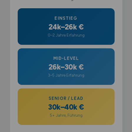
EINSTIEG
24k–26k €
0–2 Jahre Erfahrung
MID-LEVEL
26k–30k €
3–5 Jahre Erfahrung
SENIOR / LEAD
30k–40k €
5+ Jahre, Führung