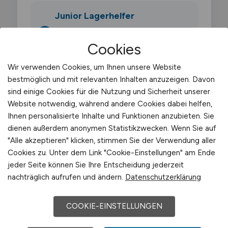
Junior Lagerhelfer
0–3 Jahre · Einarbeitung,
Cookies
Fachaufgaben, erste Verantwortung
Wir verwenden Cookies, um Ihnen unsere Website
bestmöglich und mit relevanten Inhalten anzuzeigen. Davon
Senior Lagerhelfer
sind einige Cookies für die Nutzung und Sicherheit unserer
3–6 Jahre · Spezialisierung,
Website notwendig, während andere Cookies dabei helfen,
Ihnen personalisierte Inhalte und Funktionen anzubieten. Sie
eigenständige Projekte
dienen außerdem anonymen Statistikzwecken. Wenn Sie auf
"Alle akzeptieren" klicken, stimmen Sie der Verwendung aller
Team Lead
Cookies zu. Unter dem Link "Cookie-Einstellungen" am Ende
jeder Seite können Sie Ihre Entscheidung jederzeit
6–10 Jahre ·
nachträglich aufrufen und ändern.
Datenschutzerklärung
Fuehrungsverantwortung,
Prozessoptimierung
COOKIE-EINSTELLUNGEN