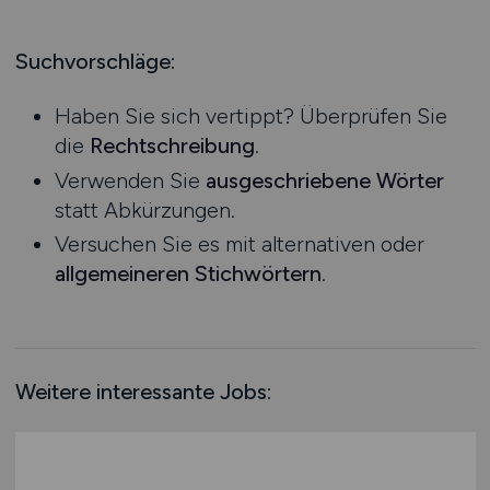
Produktion
Hessen
Praktikum
Prozessplanung / Steuerung
Mecklenburg-Vorpommern
Suchvorschläge:
Schienen- / Straßen- / Luft- / Seefracht
Niedersachsen
Spedition / Transport
Haben Sie sich vertippt? Überprüfen Sie
Nordrhein-Westfalen
Supply Chain Management
die
Rechtschreibung
.
Rheinland-Pfalz
Vertrieb / Verkauf / Handel
Verwenden Sie
ausgeschriebene Wörter
Saarland
Zoll / Behörden
statt Abkürzungen.
Sachsen
Sonstige
Versuchen Sie es mit alternativen oder
Sachsen-Anhalt
allgemeineren Stichwörtern
.
Schleswig-Holstein
Thüringen
Deutschlandweit
Österreich
Weitere interessante Jobs:
Schweiz
Europa
International