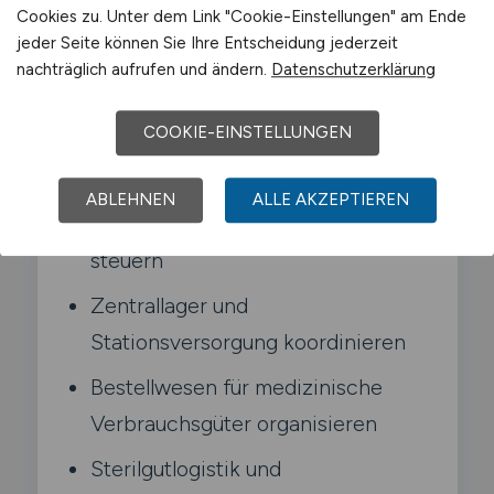
Medikamenten. Verbrauchsmaterialien und
Cookies zu. Unter dem Link "Cookie-Einstellungen" am Ende
jeder Seite können Sie Ihre Entscheidung jederzeit
Sterilgut und sorgst für reibungslose
nachträglich aufrufen und ändern.
Datenschutzerklärung
Prozesse auf den Stationen.
COOKIE-EINSTELLUNGEN
Typische Aufgaben in Meißen
ABLEHNEN
ALLE AKZEPTIEREN
Warenfluss in der Klinik planen und
steuern
Zentrallager und
Stationsversorgung koordinieren
Bestellwesen für medizinische
Verbrauchsgüter organisieren
Sterilgutlogistik und