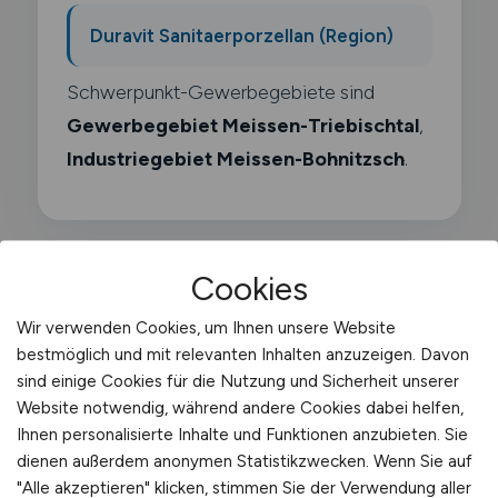
Duravit Sanitaerporzellan (Region)
Schwerpunkt-Gewerbegebiete sind
Gewerbegebiet Meissen-Triebischtal
,
Industriegebiet Meissen-Bohnitzsch
.
Cookies
Was macht ein
Wir verwenden Cookies, um Ihnen unsere Website
Krankenhauslogistiker?
bestmöglich und mit relevanten Inhalten anzuzeigen. Davon
sind einige Cookies für die Nutzung und Sicherheit unserer
Website notwendig, während andere Cookies dabei helfen,
Als Krankenhauslogistiker organisierst du
Ihnen personalisierte Inhalte und Funktionen anzubieten. Sie
alle logistischen Abläufe in einer Klinik. Du
dienen außerdem anonymen Statistikzwecken. Wenn Sie auf
verantwortest die Versorgung mit
"Alle akzeptieren" klicken, stimmen Sie der Verwendung aller