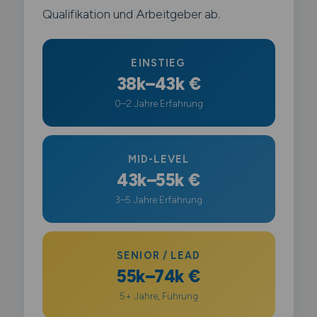
Qualifikation und Arbeitgeber ab.
EINSTIEG
38k–43k €
0–2 Jahre Erfahrung
MID-LEVEL
43k–55k €
3–5 Jahre Erfahrung
SENIOR / LEAD
55k–74k €
5+ Jahre, Führung