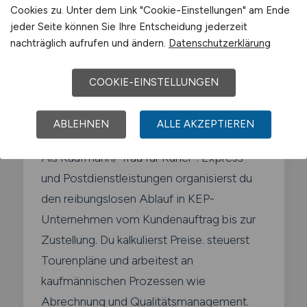
Cookies zu. Unter dem Link "Cookie-Einstellungen" am Ende
jeder Seite können Sie Ihre Entscheidung jederzeit
nachträglich aufrufen und ändern.
Datenschutzerklärung
Was macht ein Kaufmann für
COOKIE-EINSTELLUNGEN
Kurier Express und
Postdienstleistungen?
ABLEHNEN
ALLE AKZEPTIEREN
Als Kaufmann/-frau für Kurier-. Express-
und Postdienstleistungen organisierst du
den reibungslosen Ablauf in KEP-
Unternehmen vom Kundenauftrag bis zur
Zustellung. Du kalkulierst Preise. steuerst
Tourenpläne und arbeitest an
kaufmännischen Prozessen wie
Abrechnung und Qualitätsmanagement.