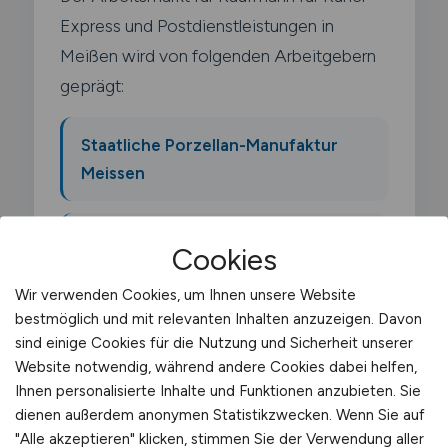
Express und Postdienstleistungen in
Meißen wird von folgenden Arbeitgebern
geprägt:
Staatliche Porzellan-Manufaktur
Meissen
Wellpappenwerk Meissen
Cookies
Wir verwenden Cookies, um Ihnen unsere Website
Duravit Sanitaerporzellan (Region)
bestmöglich und mit relevanten Inhalten anzuzeigen. Davon
sind einige Cookies für die Nutzung und Sicherheit unserer
Schwerpunkt-Gewerbegebiete sind
Website notwendig, während andere Cookies dabei helfen,
Gewerbegebiet Meissen-Triebischtal
,
Ihnen personalisierte Inhalte und Funktionen anzubieten. Sie
dienen außerdem anonymen Statistikzwecken. Wenn Sie auf
Industriegebiet Meissen-Bohnitzsch
.
"Alle akzeptieren" klicken, stimmen Sie der Verwendung aller