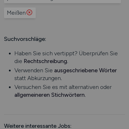
Produktion
Hessen
Praktikum
Prozessplanung / Steuerung
Meißen
Mecklenburg-Vorpommern
Schienen- / Straßen- / Luft- / Seefracht
Niedersachsen
Spedition / Transport
Nordrhein-Westfalen
Supply Chain Management
Suchvorschläge:
Rheinland-Pfalz
Vertrieb / Verkauf / Handel
Saarland
Zoll / Behörden
Haben Sie sich vertippt? Überprüfen Sie
Sachsen
Sonstige
die
Rechtschreibung
.
Sachsen-Anhalt
Verwenden Sie
ausgeschriebene Wörter
Schleswig-Holstein
statt Abkürzungen.
Thüringen
Versuchen Sie es mit alternativen oder
Deutschlandweit
allgemeineren Stichwörtern
.
Österreich
Schweiz
Europa
International
Weitere interessante Jobs: