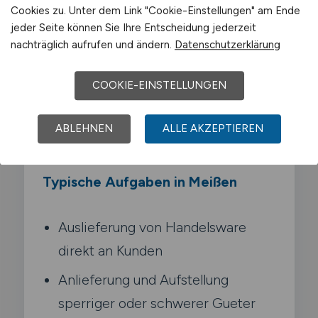
Anders als klassische Paketdienste lieferst
Cookies zu. Unter dem Link "Cookie-Einstellungen" am Ende
du haeufig sperrige oder hochwertige
jeder Seite können Sie Ihre Entscheidung jederzeit
nachträglich aufrufen und ändern.
Datenschutzerklärung
Gueter wie Moebel. Haushaltsgeraete
oder Getraenke. Oft stellst du die Produkte
COOKIE-EINSTELLUNGEN
beim Kunden auf. raeumst
Verpackungsmaterial mit und vermittelst
ABLEHNEN
ALLE AKZEPTIEREN
so ein persoenliches Einkaufserlebnis.
Typische Aufgaben in Meißen
Auslieferung von Handelsware
direkt an Kunden
Anlieferung und Aufstellung
sperriger oder schwerer Gueter