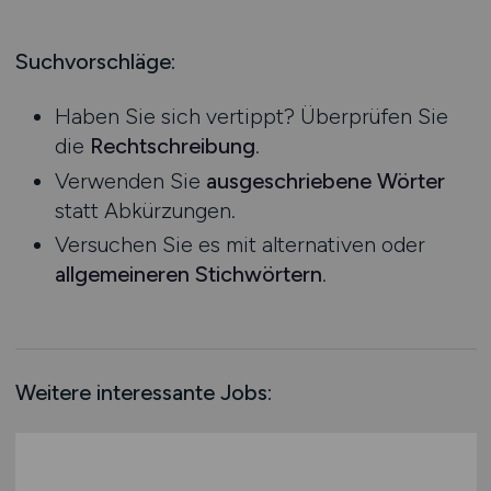
Produktion
Hessen
Praktikum
Prozessplanung / Steuerung
Mecklenburg-Vorpommern
Suchvorschläge:
Schienen- / Straßen- / Luft- / Seefracht
Niedersachsen
Spedition / Transport
Haben Sie sich vertippt? Überprüfen Sie
Nordrhein-Westfalen
Supply Chain Management
die
Rechtschreibung
.
Rheinland-Pfalz
Vertrieb / Verkauf / Handel
Verwenden Sie
ausgeschriebene Wörter
Saarland
Zoll / Behörden
statt Abkürzungen.
Sachsen
Sonstige
Versuchen Sie es mit alternativen oder
Sachsen-Anhalt
allgemeineren Stichwörtern
.
Schleswig-Holstein
Thüringen
Deutschlandweit
Österreich
Weitere interessante Jobs:
Schweiz
Europa
International