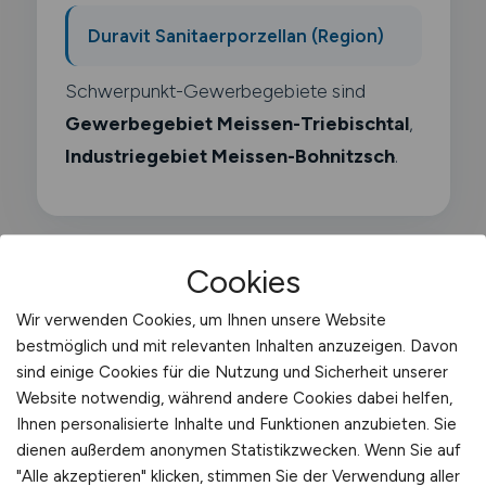
Duravit Sanitaerporzellan (Region)
Schwerpunkt-Gewerbegebiete sind
Gewerbegebiet Meissen-Triebischtal
,
Industriegebiet Meissen-Bohnitzsch
.
Cookies
Was macht ein Adr Fahrer?
Wir verwenden Cookies, um Ihnen unsere Website
bestmöglich und mit relevanten Inhalten anzuzeigen. Davon
Als ADR-Fahrer transportierst du
sind einige Cookies für die Nutzung und Sicherheit unserer
Website notwendig, während andere Cookies dabei helfen,
gefährliche Güter auf der Straße. Du
Ihnen personalisierte Inhalte und Funktionen anzubieten. Sie
benötigst neben dem Lkw-Führerschein
dienen außerdem anonymen Statistikzwecken. Wenn Sie auf
einen ADR-Schein und kennst die
"Alle akzeptieren" klicken, stimmen Sie der Verwendung aller