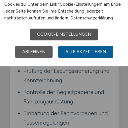
besonderen Vorschriften für
Cookies zu. Unter dem Link "Cookie-Einstellungen" am Ende
jeder Seite können Sie Ihre Entscheidung jederzeit
Gefahrguttransporte.
nachträglich aufrufen und ändern.
Datenschutzerklärung
Typische Aufgaben in Meißen
COOKIE-EINSTELLUNGEN
Transport gefährlicher Güter auf
ABLEHNEN
ALLE AKZEPTIEREN
der Straße nach ADR
Prüfung der Ladungssicherung und
Kennzeichnung
Kontrolle der Begleitpapiere und
Fahrzeugausrüstung
Einhaltung der Fahrtvorgaben und
Pausenregelungen