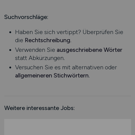
Produktion
Hessen
Praktikum
Prozessplanung / Steuerung
Mecklenburg-Vorpommern
Suchvorschläge:
Schienen- / Straßen- / Luft- / Seefracht
Niedersachsen
Spedition / Transport
Haben Sie sich vertippt? Überprüfen Sie
Nordrhein-Westfalen
Supply Chain Management
die
Rechtschreibung
.
Rheinland-Pfalz
Vertrieb / Verkauf / Handel
Verwenden Sie
ausgeschriebene Wörter
Saarland
Zoll / Behörden
statt Abkürzungen.
Sachsen
Sonstige
Versuchen Sie es mit alternativen oder
Sachsen-Anhalt
allgemeineren Stichwörtern
.
Schleswig-Holstein
Thüringen
Deutschlandweit
Österreich
Weitere interessante Jobs:
Schweiz
Europa
International