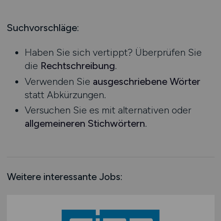
Produktion
Hessen
Praktikum
Prozessplanung / Steuerung
Mecklenburg-Vorpommern
Suchvorschläge:
Schienen- / Straßen- / Luft- / Seefracht
Niedersachsen
Spedition / Transport
Haben Sie sich vertippt? Überprüfen Sie
Nordrhein-Westfalen
Supply Chain Management
die
Rechtschreibung
.
Rheinland-Pfalz
Vertrieb / Verkauf / Handel
Verwenden Sie
ausgeschriebene Wörter
Saarland
Zoll / Behörden
statt Abkürzungen.
Sachsen
Sonstige
Versuchen Sie es mit alternativen oder
Sachsen-Anhalt
allgemeineren Stichwörtern
.
Schleswig-Holstein
Thüringen
Deutschlandweit
Österreich
Weitere interessante Jobs:
Schweiz
Europa
International