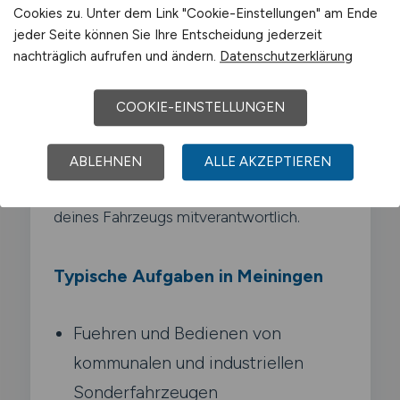
Kehrmaschinen. Winterdienstfahrzeuge.
Cookies zu. Unter dem Link "Cookie-Einstellungen" am Ende
Abschleppwagen oder Spezialfahrzeuge
jeder Seite können Sie Ihre Entscheidung jederzeit
der Feuerwehr und Entsorgungsbetriebe.
nachträglich aufrufen und ändern.
Datenschutzerklärung
Jedes Fahrzeug hat eigene
COOKIE-EINSTELLUNGEN
Bedieneinheiten. Anbauteile und
Einsatzprofile. Du bist technisches
Allroundtalent. Fahrer und Geraetefuehrer
ABLEHNEN
ALLE AKZEPTIEREN
in einer Person und oft für die Wartung
deines Fahrzeugs mitverantwortlich.
Typische Aufgaben in Meiningen
Fuehren und Bedienen von
kommunalen und industriellen
Sonderfahrzeugen