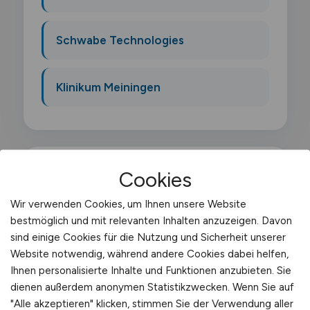
Schwabe Technologies
Klinikum Meiningen
Cookies
Was macht ein
Wir verwenden Cookies, um Ihnen unsere Website
Sonderfahrzeugfahrer?
bestmöglich und mit relevanten Inhalten anzuzeigen. Davon
sind einige Cookies für die Nutzung und Sicherheit unserer
Als Sonderfahrzeugfuehrer steuerst du
Website notwendig, während andere Cookies dabei helfen,
Fahrzeuge abseits der klassischen Lkw-
Ihnen personalisierte Inhalte und Funktionen anzubieten. Sie
dienen außerdem anonymen Statistikzwecken. Wenn Sie auf
Typen: Kommunalfahrzeuge.
"Alle akzeptieren" klicken, stimmen Sie der Verwendung aller