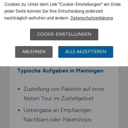
Zustellreihenfolge und bist dann den
Cookies zu. Unter dem Link "Cookie-Einstellungen" am Ende
ganzen Tag mit deinem Zustellfahrzeug
jeder Seite können Sie Ihre Entscheidung jederzeit
unterwegs. Du klingelst. uebergibst Pakete
nachträglich aufrufen und ändern.
Datenschutzerklärung
persoenlich. holst Unterschriften ein und
bist oft das einzige Gesicht eines
COOKIE-EINSTELLUNGEN
Paketdienstes. das Kunden zu sehen
bekommen.
ABLEHNEN
ALLE AKZEPTIEREN
Typische Aufgaben in Meiningen
Zustellung von Paketen auf einer
festen Tour im Zustellgebiet
Uebergabe an Empfaenger.
Nachbarn oder Paketshops