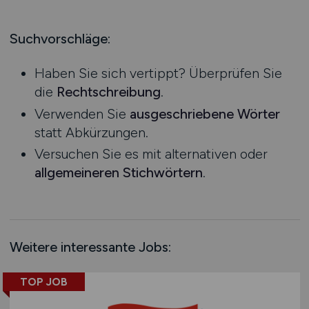
Produktion
Hessen
Praktikum
Prozessplanung / Steuerung
Mecklenburg-Vorpommern
Suchvorschläge:
Schienen- / Straßen- / Luft- / Seefracht
Niedersachsen
Spedition / Transport
Haben Sie sich vertippt? Überprüfen Sie
Nordrhein-Westfalen
Supply Chain Management
die
Rechtschreibung
.
Rheinland-Pfalz
Vertrieb / Verkauf / Handel
Verwenden Sie
ausgeschriebene Wörter
Saarland
Zoll / Behörden
statt Abkürzungen.
Sachsen
Sonstige
Versuchen Sie es mit alternativen oder
Sachsen-Anhalt
allgemeineren Stichwörtern
.
Schleswig-Holstein
Thüringen
Deutschlandweit
Österreich
Weitere interessante Jobs:
Schweiz
Europa
TOP JOB
International