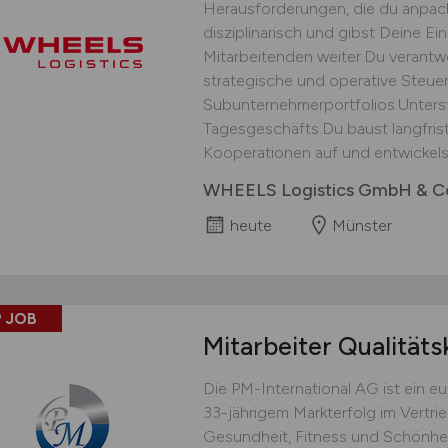
Herausforderungen, die du anpack
disziplinarisch und gibst Deine E
Mitarbeitenden weiter.Du verantwor
strategische und operative Steu
Subunternehmerportfolios.Unters
Tagesgeschäfts.Du baust langfris
Kooperationen auf und entwickelst
WHEELS Logistics GmbH & C
heute
Münster
 JOB
Mitarbeiter Qualitäts
Die PM-International AG ist ein 
33-jährigem Markterfolg im Vertri
Gesundheit, Fitness und Schönhei