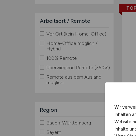
TOP
Arbeitsort / Remote
Vor Ort (kein Home-Office)
Home-Office möglich /
Hybrid
100% Remote
Überwiegend Remote (>50%)
Remote aus dem Ausland
möglich
Wir verwe
Region
Inhalten a
Website n
Baden-Württemberg
Inhalte u
Bayern
TOP