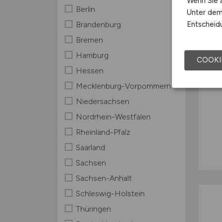
Wenn Sie a
Berlin
Unter dem 
Entscheidu
Brandenburg
Bremen
Hamburg
COOKI
Hessen
Mecklenburg-Vorpommern
Niedersachsen
Nordrhein-Westfalen
Rheinland-Pfalz
Saarland
Sachsen
Sachsen-Anhalt
Schleswig-Holstein
Thüringen