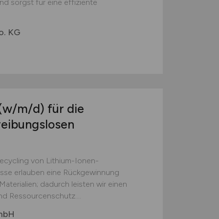
d sorgst für eine effiziente
o. KG
(w/m/d)
für die
reibungslosen
Recycling von Lithium-Ionen-
esse erlauben eine Rückgewinnung
aterialien; dadurch leisten wir einen
nd Ressourcenschutz....
GmbH