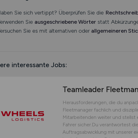
aben Sie sich vertippt? Überprüfen Sie die
Rechtschrei
erwenden Sie
ausgeschriebene Wörter
statt Abkürzunge
ersuchen Sie es mit alternativen oder
allgemeineren Sti
ere interessante Jobs:
Teamleader Fleetm
Herausforderungen, die du anpack
Fleetmanager fachlich und diszipli
Mitarbeitenden weiter und stellst 
Fahrer sicher.Du verantwortest die
Auftragsabwicklung mit unserer ei