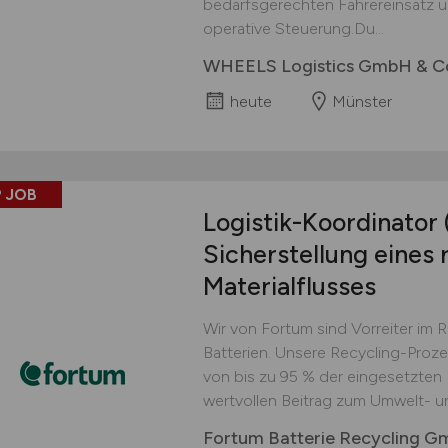
bedarfsgerechten Fahrereinsatz un
operative Steuerung.Du...
WHEELS Logistics GmbH & C
heute
Münster
 JOB
Logistik-Koordinator
Sicherstellung eines 
Materialflusses
Wir von Fortum sind Vorreiter im 
Batterien. Unsere Recycling-Proz
von bis zu 95 % der eingesetzten M
wertvollen Beitrag zum Umwelt- u
Fortum Batterie Recycling 