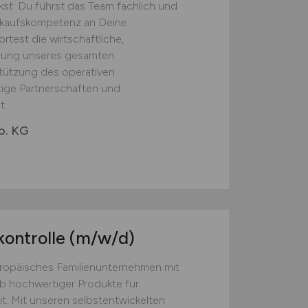
st: Du führst das Team fachlich und
inkaufskompetenz an Deine
test die wirtschaftliche,
erung unseres gesamten
tützung des operativen
tige Partnerschaften und
...
o. KG
kontrolle
(m/w/d)
europäisches Familienunternehmen mit
eb hochwertiger Produkte für
t. Mit unseren selbstentwickelten