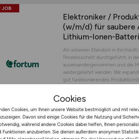
 JOB
Elektroniker / Produk
(w/m/d)
für saubere 
Lithium-Ionen-Batter
An unserem Standort in Kirchardt 
Prozessschritt durchgeführt, in d
auseinandergenommen und die Mat
weitergeleitet werden. Wir expand
gut funktionierendes Produktionst
engagierten und sicherheitsbewus
Cookies
Fortum Batterie Recycling 
nden Cookies, um Ihnen unsere Website bestmöglich und mit rele
heute
Kirchardt
nzuzeigen. Davon sind einige Cookies für die Nutzung und Sicherh
otwendig, während andere Cookies dabei helfen, Ihnen personalisi
nd Funktionen anzubieten. Sie dienen außerdem anonymen Statisti
 JOB