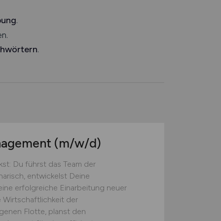
bung
.
n.
chwörtern
.
anagement
(m/w/d)
st: Du führst das Team der
narisch, entwickelst Deine
eine erfolgreiche Einarbeitung neuer
 Wirtschaftlichkeit der
genen Flotte, planst den