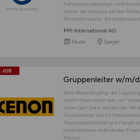
Nahrungsergänzungs- und Kosmet
setzen wir bewusst auf das Prem
Produktkonzepte. Als kontinuierlich
PM-International AG
heute
Speyer
 JOB
Gruppenleiter
w/m/d
Beim Wareneingang, der Lagerung
macht Ihnen keiner was vor? Inte
reizen Sie? Dann werden Sie Teil
Gruppenleiter w/m/d Materialwirts
Teamzusammenhalt und Freude an
Unternehmens Individueller Einar
Mentor...