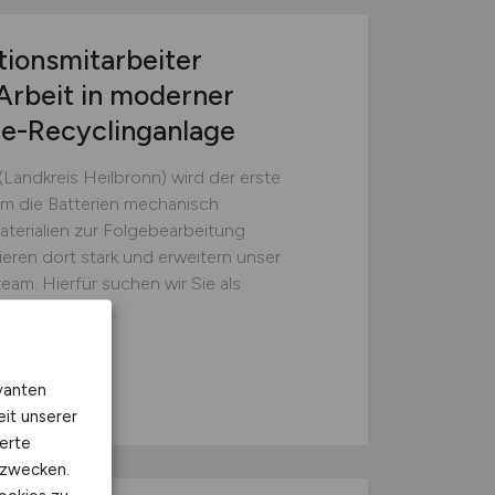
tionsmitarbeiter
Arbeit in moderner
ie-Recyclinganlage
(Landkreis Heilbronn) wird der erste
em die Batterien mechanisch
erialien zur Folgebearbeitung
ieren dort stark und erweitern unser
eam. Hierfür suchen wir Sie als
sten (w/m/d)...
GmbH
vanten
eit unserer
erte
kzwecken.