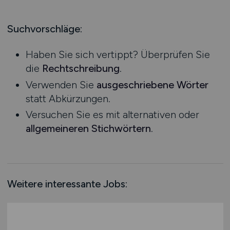
Produktion
Hessen
Praktikum
Prozessplanung / Steuerung
Mecklenburg-Vorpommern
Suchvorschläge:
Schienen- / Straßen- / Luft- / Seefracht
Niedersachsen
Spedition / Transport
Haben Sie sich vertippt? Überprüfen Sie
Nordrhein-Westfalen
Supply Chain Management
die
Rechtschreibung
.
Rheinland-Pfalz
Vertrieb / Verkauf / Handel
Verwenden Sie
ausgeschriebene Wörter
Saarland
Zoll / Behörden
statt Abkürzungen.
Sachsen
Sonstige
Versuchen Sie es mit alternativen oder
Sachsen-Anhalt
allgemeineren Stichwörtern
.
Schleswig-Holstein
Thüringen
Deutschlandweit
Österreich
Weitere interessante Jobs:
Schweiz
Europa
International