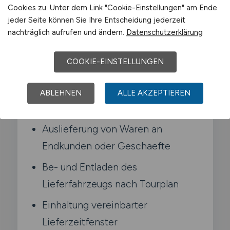
im direkten Umland. Du be- und entlaedst
Cookies zu. Unter dem Link "Cookie-Einstellungen" am Ende
dein Fahrzeug selbst. arbeitest
jeder Seite können Sie Ihre Entscheidung jederzeit
Zustellrouten ab und bist haeufig an festen
nachträglich aufrufen und ändern.
Datenschutzerklärung
Zeitfenstern für den Empfang beim
Kunden orientiert.
COOKIE-EINSTELLUNGEN
ABLEHNEN
ALLE AKZEPTIEREN
Typische Aufgaben in Meiningen
Auslieferung von Waren an
Endkunden oder Geschaefte
Be- und Entladen des
Lieferfahrzeugs nach Tourplan
Einhaltung vereinbarter
Lieferzeitfenster