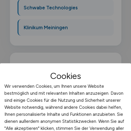
Schwabe Technologies
Klinikum Meiningen
Was macht ein Lieferfahrer?
Cookies
Wir verwenden Cookies, um Ihnen unsere Website
Als Lieferfahrer bringst du Produkte direkt
bestmöglich und mit relevanten Inhalten anzuzeigen. Davon
zu Endkunden oder Geschaeften: vom
sind einige Cookies für die Nutzung und Sicherheit unserer
Lebensmittelhaendler bis zum Elektronik-
Website notwendig, während andere Cookies dabei helfen,
Onlineshop. Deine Touren sind meist
Ihnen personalisierte Inhalte und Funktionen anzubieten. Sie
dienen außerdem anonymen Statistikzwecken. Wenn Sie auf
regional begrenzt. oft im Stadtgebiet oder
"Alle akzeptieren" klicken, stimmen Sie der Verwendung aller