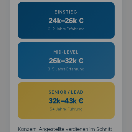
EINSTIEG
24k–26k €
0–2 Jahre Erfahrung
MID-LEVEL
26k–32k €
3–5 Jahre Erfahrung
SENIOR / LEAD
32k–43k €
5+ Jahre, Führung
Konzern-Angestellte verdienen im Schnitt