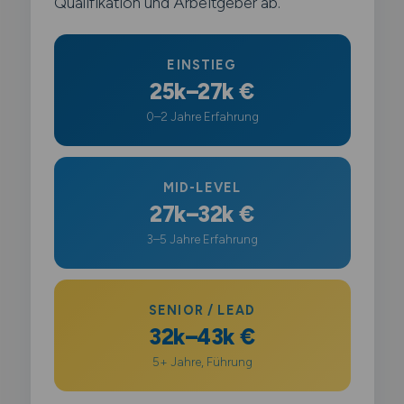
Qualifikation und Arbeitgeber ab.
EINSTIEG
25k–27k €
0–2 Jahre Erfahrung
MID-LEVEL
27k–32k €
3–5 Jahre Erfahrung
SENIOR / LEAD
32k–43k €
5+ Jahre, Führung