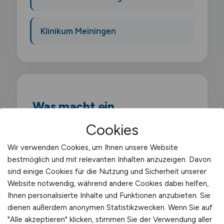
Klinikum Meiningen
Was macht ein
Lagerarbeiter?
Cookies
Als Lagerarbeiter führst du grundlegende
Wir verwenden Cookies, um Ihnen unsere Website
bestmöglich und mit relevanten Inhalten anzuzeigen. Davon
Tätigkeiten im Lagerbetrieb aus. Du
sind einige Cookies für die Nutzung und Sicherheit unserer
nimmst Waren an. prüfst Lieferungen.
Website notwendig, während andere Cookies dabei helfen,
verräumst Artikel in die zugewiesenen
Ihnen personalisierte Inhalte und Funktionen anzubieten. Sie
Lagerplätze und bereitest Sendungen für
dienen außerdem anonymen Statistikzwecken. Wenn Sie auf
"Alle akzeptieren" klicken, stimmen Sie der Verwendung aller
den Versand vor. Du arbeitest mit