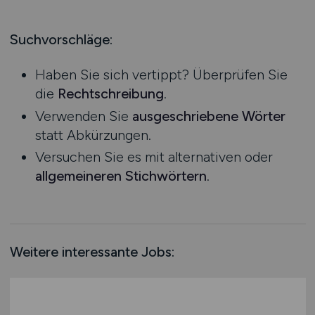
Produktion
Hessen
Praktikum
Prozessplanung / Steuerung
Mecklenburg-Vorpommern
Suchvorschläge:
Schienen- / Straßen- / Luft- / Seefracht
Niedersachsen
Spedition / Transport
Haben Sie sich vertippt? Überprüfen Sie
Nordrhein-Westfalen
Supply Chain Management
die
Rechtschreibung
.
Rheinland-Pfalz
Vertrieb / Verkauf / Handel
Verwenden Sie
ausgeschriebene Wörter
Saarland
Zoll / Behörden
statt Abkürzungen.
Sachsen
Sonstige
Versuchen Sie es mit alternativen oder
Sachsen-Anhalt
allgemeineren Stichwörtern
.
Schleswig-Holstein
Thüringen
Deutschlandweit
Österreich
Weitere interessante Jobs:
Schweiz
Europa
International