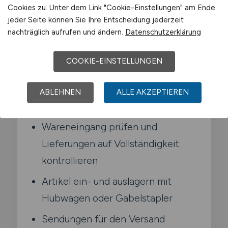
Cookies zu. Unter dem Link "Cookie-Einstellungen" am Ende
Hubwagen. Gabelstaplern und Scannern
jeder Seite können Sie Ihre Entscheidung jederzeit
und unterstützt den reibungslosen Ablauf in
nachträglich aufrufen und ändern.
Datenschutzerklärung
Wareneingang. Lagerhaltung und
Warenausgang.
COOKIE-EINSTELLUNGEN
ABLEHNEN
ALLE AKZEPTIEREN
Typische Aufgaben in Meiningen
Wareneingang prüfen und
Lieferungen auf Vollständigkeit
kontrollieren
Artikel ein- und auslagern mit
Hubwagen oder Gabelstapler
Sendungen für den Versand