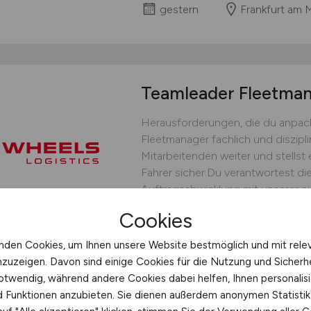
gestern
Frankfurt am 
Teamleader Fleetm
Herausforderungen, die du anpack
Fleetmanager fachlich und diszipli
Mitarbeitenden weiter und stellst 
Fahrer sicher.Du verantwortest die
Auftragsabwicklung mit unserer ei
bedarfsgerechten Fahrereinsatz un
Cookies
operative Steuerung.Du...
nden Cookies, um Ihnen unsere Website bestmöglich und mit rele
WHEELS Logistics GmbH & C
nzuzeigen. Davon sind einige Cookies für die Nutzung und Sicherh
gestern
Münster
otwendig, während andere Cookies dabei helfen, Ihnen personalisi
nd Funktionen anzubieten. Sie dienen außerdem anonymen Statisti