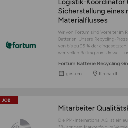
Logistik-Koordinator
Sicherstellung eines 
Materialflusses
Wir von Fortum sind Vorreiter im 
Batterien. Unsere Recycling-Proz
von bis zu 95 % der eingesetzten M
wertvollen Beitrag zum Umwelt- u
Fortum Batterie Recycling 
gestern
Kirchardt
 JOB
Mitarbeiter Qualitäts
Die PM-International AG ist ein 
33-jährigem Markterfolg im Vertri