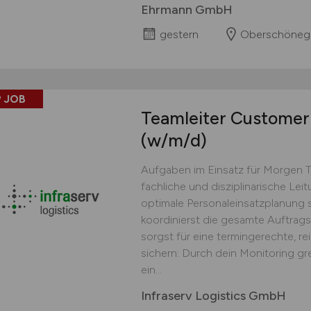
Ehrmann GmbH
gestern
Oberschöneg
 JOB
Teamleiter Customer 
(w/m/d)
Aufgaben im Einsatz für Morgen 
fachliche und disziplinarische Lei
optimale Personaleinsatzplanung s
koordinierst die gesamte Auftrag
sorgst für eine termingerechte, r
sichern: Durch dein Monitoring gr
ein...
Infraserv Logistics GmbH