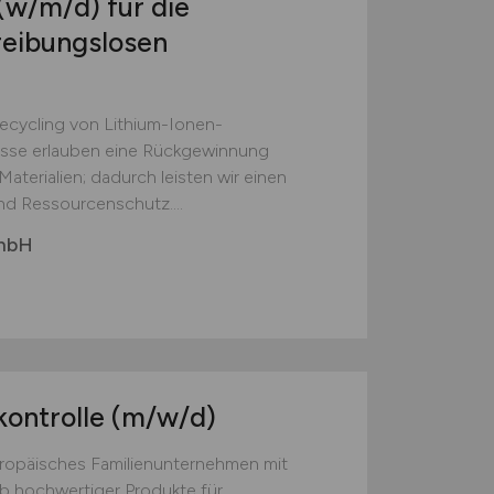
(w/m/d)
für die
reibungslosen
Recycling von Lithium-Ionen-
esse erlauben eine Rückgewinnung
aterialien; dadurch leisten wir einen
nd Ressourcenschutz....
GmbH
kontrolle
(m/w/d)
europäisches Familienunternehmen mit
eb hochwertiger Produkte für