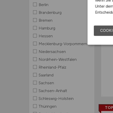
Wenn Sie a
Berlin
Unter dem 
TOP
Entscheidu
Brandenburg
Bremen
Hamburg
COOKI
Hessen
Mecklenburg-Vorpommern
Niedersachsen
Nordrhein-Westfalen
Rheinland-Pfalz
Saarland
Sachsen
Sachsen-Anhalt
Schleswig-Holstein
Thüringen
TOP