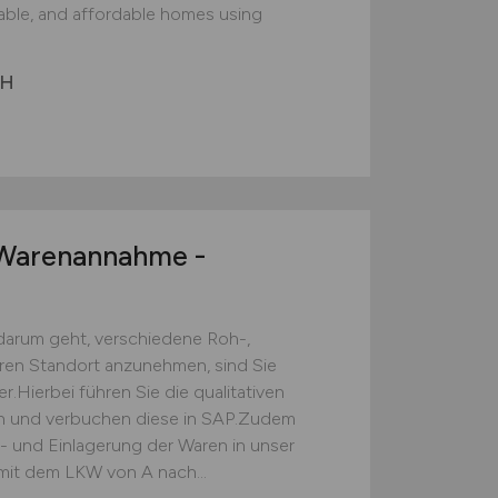
nable, and affordable homes using
bH
arenannahme -
darum geht, verschiedene Roh-,
eren Standort anzunehmen, sind Sie
.Hierbei führen Sie die qualitativen
ch und verbuchen diese in SAP.Zudem
s- und Einlagerung der Waren in unser
mit dem LKW von A nach...