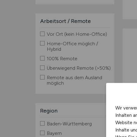
Arbeitsort / Remote
Vor Ort (kein Home-Office)
Home-Office möglich /
Hybrid
100% Remote
Überwiegend Remote (>50%)
Remote aus dem Ausland
möglich
Wir verwe
Region
Inhalten a
Website n
Baden-Württemberg
Inhalte u
Bayern