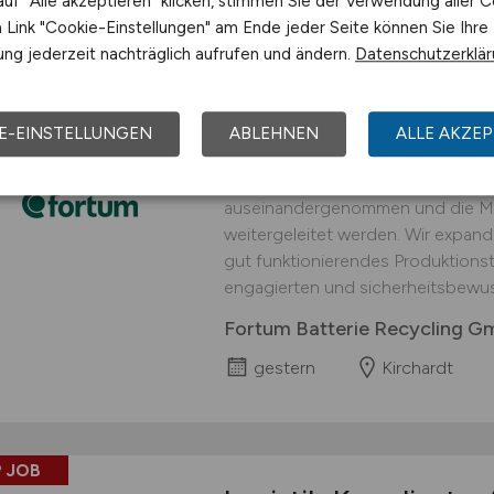
uf "Alle akzeptieren" klicken, stimmen Sie der Verwendung aller C
Link "Cookie-Einstellungen" am Ende jeder Seite können Sie Ihre
 JOB
ng jederzeit nachträglich aufrufen und ändern.
Datenschutzerklä
Logistiker
(w/m/d)
fü
interessanter Arbei
E-EINSTELLUNGEN
ABLEHNEN
ALLE AKZEP
An unserem Standort in Kirchardt 
Prozessschritt durchgeführt, in d
auseinandergenommen und die Mat
weitergeleitet werden. Wir expand
gut funktionierendes Produktionst
engagierten und sicherheitsbewus
Fortum Batterie Recycling 
gestern
Kirchardt
 JOB