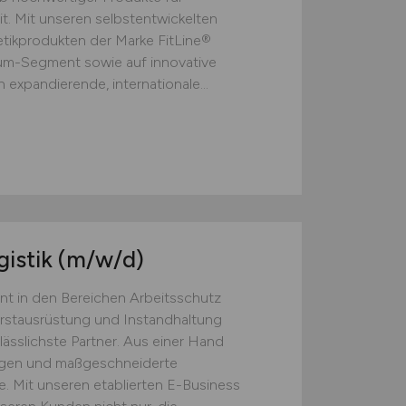
t. Mit unseren selbstentwickelten
ikprodukten der Marke FitLine®
ium-Segment sowie auf innovative
 expandierende, internationale...
gistik
(m/w/d)
nt in den Bereichen Arbeitsschutz
Erstausrüstung und Instandhaltung
lässlichste Partner. Aus einer Hand
ngen und maßgeschneiderte
. Mit unseren etablierten E-Business