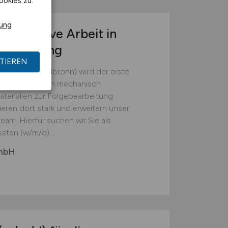
ookies zu.
rung
r operative Arbeit in
tsumgebung
TIEREN
(Landkreis Heilbronn) wird der erste
em die Batterien mechanisch
erialien zur Folgebearbeitung
ieren dort stark und erweitern unser
eam. Hierfür suchen wir Sie als
sten (w/m/d)...
GmbH