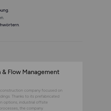
bung
.
n.
chwörtern
.
n & Flow Management
construction company focused on
ildings. Thanks to its prefabricated
 options, industrial offsite
ed processes, the company