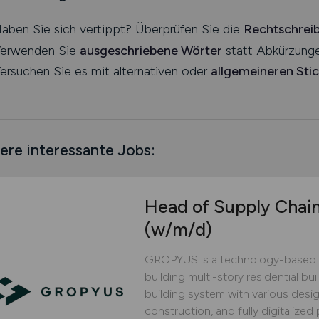
aben Sie sich vertippt? Überprüfen Sie die
Rechtschrei
erwenden Sie
ausgeschriebene Wörter
statt Abkürzunge
ersuchen Sie es mit alternativen oder
allgemeineren Sti
ere interessante Jobs:
Head of Supply Chai
(w/m/d)
GROPYUS is a technology-based 
building multi-story residential bu
building system with various design
construction, and fully digitaliz