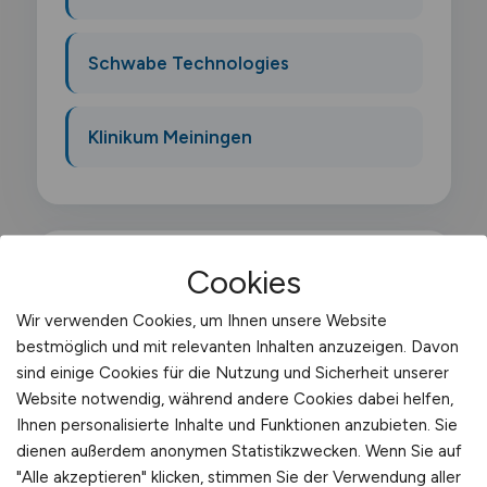
Schwabe Technologies
Klinikum Meiningen
Cookies
Was macht ein
Wir verwenden Cookies, um Ihnen unsere Website
Flurfoerderzeugfuehrer?
bestmöglich und mit relevanten Inhalten anzuzeigen. Davon
sind einige Cookies für die Nutzung und Sicherheit unserer
Als Flurförderzeugführer führst du die
Website notwendig, während andere Cookies dabei helfen,
amtliche Bezeichnung für alle Bediener von
Ihnen personalisierte Inhalte und Funktionen anzubieten. Sie
dienen außerdem anonymen Statistikzwecken. Wenn Sie auf
Flurförderzeugen gemäß DGUV Vorschrift
"Alle akzeptieren" klicken, stimmen Sie der Verwendung aller