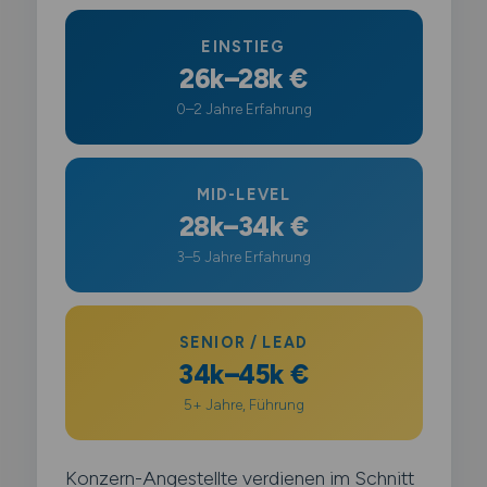
EINSTIEG
26k–28k €
0–2 Jahre Erfahrung
MID-LEVEL
28k–34k €
3–5 Jahre Erfahrung
SENIOR / LEAD
34k–45k €
5+ Jahre, Führung
Konzern-Angestellte verdienen im Schnitt