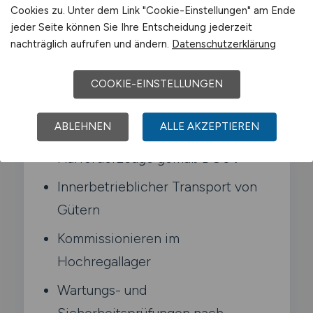
68. Dazu zählen neben Gabelstaplern auch
Cookies zu. Unter dem Link "Cookie-Einstellungen" am Ende
Schubmaststapler. Schlepper und
jeder Seite können Sie Ihre Entscheidung jederzeit
Hochregalstapler im industriellen Umfeld.
nachträglich aufrufen und ändern.
Datenschutzerklärung
COOKIE-EINSTELLUNGEN
Typische Aufgaben in Meiningen
ABLEHNEN
ALLE AKZEPTIEREN
Bedienen verschiedener
Flurförderzeuge gemäß DGUV
Innerbetrieblicher Transport von
Gütern
Kommissionieren im
Hochregallager
Wartungs- und
Sicherheitsprüfungen nach