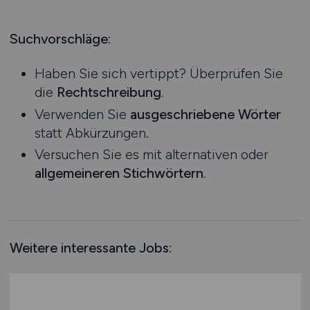
Produktion
Hessen
Praktikum
Prozessplanung / Steuerung
Mecklenburg-Vorpommern
Suchvorschläge:
Schienen- / Straßen- / Luft- / Seefracht
Niedersachsen
Spedition / Transport
Haben Sie sich vertippt? Überprüfen Sie
Nordrhein-Westfalen
Supply Chain Management
die
Rechtschreibung
.
Rheinland-Pfalz
Vertrieb / Verkauf / Handel
Verwenden Sie
ausgeschriebene Wörter
Saarland
Zoll / Behörden
statt Abkürzungen.
Sachsen
Sonstige
Versuchen Sie es mit alternativen oder
Sachsen-Anhalt
allgemeineren Stichwörtern
.
Schleswig-Holstein
Thüringen
Deutschlandweit
Österreich
Weitere interessante Jobs:
Schweiz
Europa
International