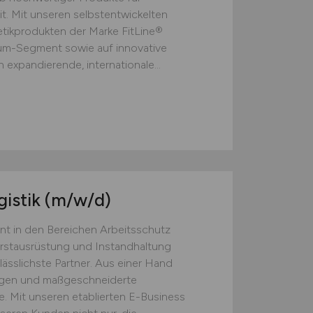
t. Mit unseren selbstentwickelten
ikprodukten der Marke FitLine®
ium-Segment sowie auf innovative
 expandierende, internationale...
gistik
(m/w/d)
nt in den Bereichen Arbeitsschutz
Erstausrüstung und Instandhaltung
lässlichste Partner. Aus einer Hand
ngen und maßgeschneiderte
. Mit unseren etablierten E-Business