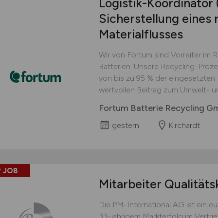
Logistik-Koordinator
Sicherstellung eines 
Materialflusses
Wir von Fortum sind Vorreiter im 
Batterien. Unsere Recycling-Proz
von bis zu 95 % der eingesetzten M
wertvollen Beitrag zum Umwelt- u
Fortum Batterie Recycling 
gestern
Kirchardt
 JOB
Mitarbeiter Qualitäts
Die PM-International AG ist ein 
33-jährigem Markterfolg im Vertri