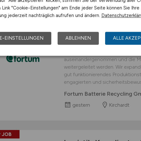
uf "Alle akzeptieren" klicken, stimmen Sie der Verwendung aller C
Link "Cookie-Einstellungen" am Ende jeder Seite können Sie Ihre
 JOB
ng jederzeit nachträglich aufrufen und ändern.
Datenschutzerklä
Logistiker
(w/m/d)
fü
interessanter Arbei
E-EINSTELLUNGEN
ABLEHNEN
ALLE AKZEP
An unserem Standort in Kirchardt 
Prozessschritt durchgeführt, in d
auseinandergenommen und die Mat
weitergeleitet werden. Wir expand
gut funktionierendes Produktionst
engagierten und sicherheitsbewus
Fortum Batterie Recycling 
gestern
Kirchardt
 JOB