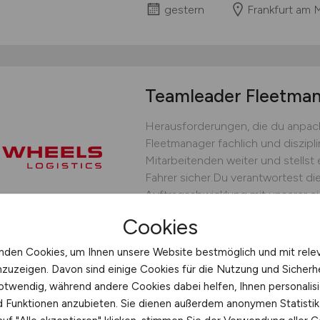
gestern
Frankfurt am 
Teamleader Fleetm
Herausforderungen, die du anpack
Fleetmanager fachlich und diszipli
Mitarbeitenden weiter und stellst 
Fahrer sicher.Du verantwortest die
Auftragsabwicklung mit unserer ei
bedarfsgerechten Fahrereinsatz un
Cookies
operative Steuerung.Du...
nden Cookies, um Ihnen unsere Website bestmöglich und mit rele
WHEELS Logistics GmbH & C
nzuzeigen. Davon sind einige Cookies für die Nutzung und Sicherh
gestern
Münster
otwendig, während andere Cookies dabei helfen, Ihnen personalisi
nd Funktionen anzubieten. Sie dienen außerdem anonymen Statisti