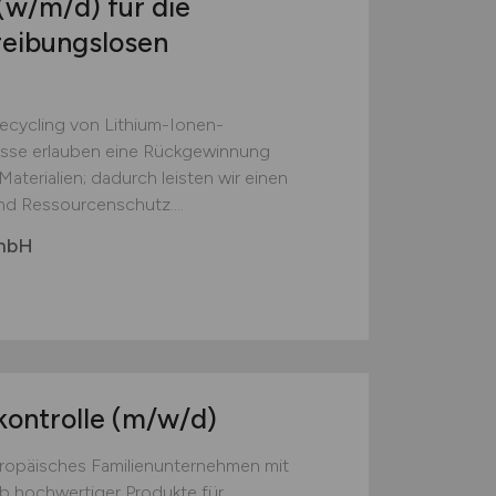
(w/m/d)
für die
reibungslosen
Recycling von Lithium-Ionen-
esse erlauben eine Rückgewinnung
aterialien; dadurch leisten wir einen
nd Ressourcenschutz....
GmbH
kontrolle
(m/w/d)
europäisches Familienunternehmen mit
eb hochwertiger Produkte für