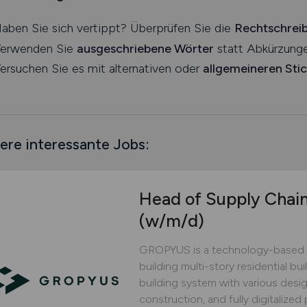
aben Sie sich vertippt? Überprüfen Sie die
Rechtschrei
erwenden Sie
ausgeschriebene Wörter
statt Abkürzunge
ersuchen Sie es mit alternativen oder
allgemeineren Sti
ere interessante Jobs:
Head of Supply Chai
(w/m/d)
GROPYUS is a technology-based 
building multi-story residential bu
building system with various design
construction, and fully digitaliz