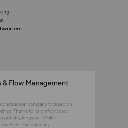
bung
.
n.
chwörtern
.
n & Flow Management
construction company focused on
ildings. Thanks to its prefabricated
 options, industrial offsite
ed processes, the company