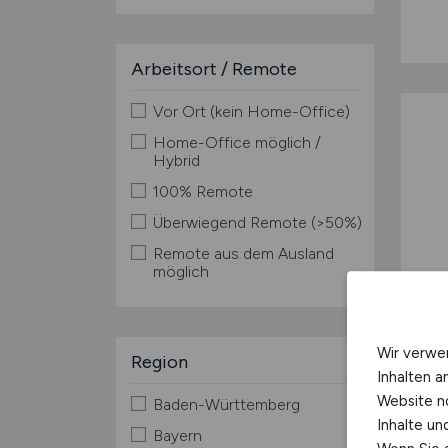
Arbeitsort / Remote
Vor Ort (kein Home-Office)
Home-Office möglich /
Hybrid
100% Remote
Überwiegend Remote (>50%)
Remote aus dem Ausland
möglich
Wir verwe
Region
Inhalten a
Website n
Baden-Württemberg
Inhalte u
Bayern