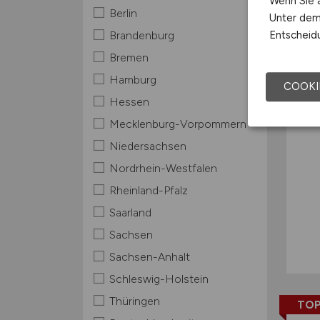
Wenn Sie a
Berlin
Unter dem 
TOP
Entscheidu
Brandenburg
Bremen
Hamburg
COOKI
Hessen
Mecklenburg-Vorpommern
Niedersachsen
Nordrhein-Westfalen
Rheinland-Pfalz
Saarland
Sachsen
Sachsen-Anhalt
Schleswig-Holstein
Thüringen
TOP