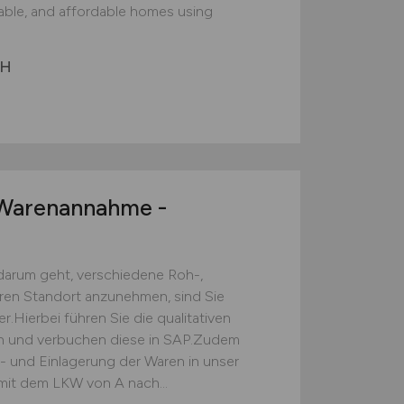
nable, and affordable homes using
bH
arenannahme -
darum geht, verschiedene Roh-,
eren Standort anzunehmen, sind Sie
.Hierbei führen Sie die qualitativen
ch und verbuchen diese in SAP.Zudem
s- und Einlagerung der Waren in unser
mit dem LKW von A nach...