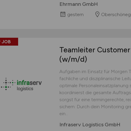
Ehrmann GmbH
gestern
Oberschöneg
 JOB
Teamleiter Customer 
(w/m/d)
Aufgaben im Einsatz für Morgen 
fachliche und disziplinarische Lei
optimale Personaleinsatzplanung s
koordinierst die gesamte Auftrag
sorgst für eine termingerechte, r
sichern: Durch dein Monitoring gr
ein...
Infraserv Logistics GmbH