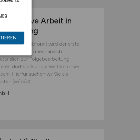
ookies zu.
rung
r operative Arbeit in
tsumgebung
TIEREN
(Landkreis Heilbronn) wird der erste
em die Batterien mechanisch
erialien zur Folgebearbeitung
ieren dort stark und erweitern unser
eam. Hierfür suchen wir Sie als
sten (w/m/d)...
GmbH