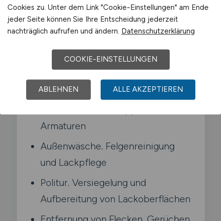
Cookies zu. Unter dem Link "Cookie-Einstellungen" am Ende
vor der Auslieferung. dem Verkauf oder der
jeder Seite können Sie Ihre Entscheidung jederzeit
Rückgabe.
nachträglich aufrufen und ändern.
Datenschutzerklärung
COOKIE-EINSTELLUNGEN
Typische Aufgaben in Meiningen
ABLEHNEN
ALLE AKZEPTIEREN
Innenreinigung von Fahrzeugen
inklusive Polster. Teppiche und
Armaturen
Außenwäsche. Felgenreinigung
und Lackpflege
Politur. Versiegelung und
Aufbereitung von Lackoberflächen
Entfernung von Flecken. Gerüchen