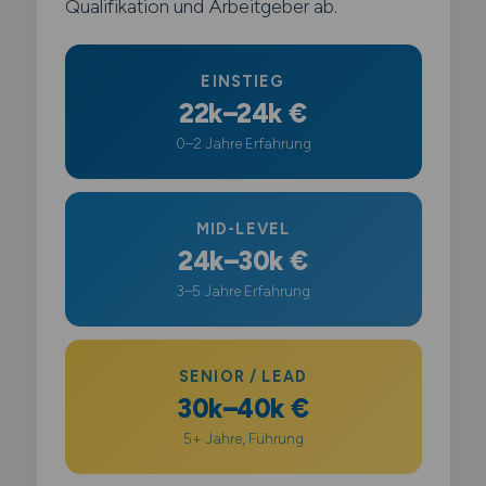
Qualifikation und Arbeitgeber ab.
EINSTIEG
22k–24k €
0–2 Jahre Erfahrung
MID-LEVEL
24k–30k €
3–5 Jahre Erfahrung
SENIOR / LEAD
30k–40k €
5+ Jahre, Führung