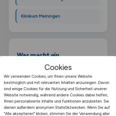
Klinikum Meiningen
Was macht ein
Fahrzeugaufbereiter?
Cookies
Als Fahrzeugaufbereiter bereitest du
Wir verwenden Cookies, um Ihnen unsere Website
bestmöglich und mit relevanten Inhalten anzuzeigen. Davon
Fahrzeuge professionell auf und bringst sie
sind einige Cookies für die Nutzung und Sicherheit unserer
in einen sauberen. gepflegten Zustand. Du
Website notwendig, während andere Cookies dabei helfen,
reinigst Innen- und Außenbereiche von
Ihnen personalisierte Inhalte und Funktionen anzubieten. Sie
PKW. LKW und Nutzfahrzeugen und sorgst
dienen außerdem anonymen Statistikzwecken. Wenn Sie auf
"Alle akzeptieren" klicken, stimmen Sie der Verwendung aller
für ein ansprechendes Erscheinungsbild