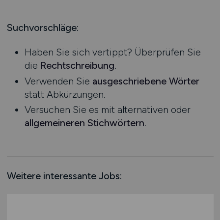
Produktion
Hessen
Praktikum
Prozessplanung / Steuerung
Mecklenburg-Vorpommern
Suchvorschläge:
Schienen- / Straßen- / Luft- / Seefracht
Niedersachsen
Spedition / Transport
Haben Sie sich vertippt? Überprüfen Sie
Nordrhein-Westfalen
Supply Chain Management
die
Rechtschreibung
.
Rheinland-Pfalz
Vertrieb / Verkauf / Handel
Verwenden Sie
ausgeschriebene Wörter
Saarland
Zoll / Behörden
statt Abkürzungen.
Sachsen
Sonstige
Versuchen Sie es mit alternativen oder
Sachsen-Anhalt
allgemeineren Stichwörtern
.
Schleswig-Holstein
Thüringen
Deutschlandweit
Österreich
Weitere interessante Jobs:
Schweiz
Europa
International