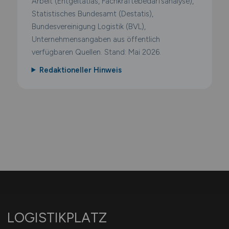
Arbeit (Entgeltatlas, Fachkräftebedarfsanalyse),
Statistisches Bundesamt (Destatis),
Bundesvereinigung Logistik (BVL),
Unternehmensangaben aus öffentlich
verfügbaren Quellen. Stand: Mai 2026.
Redaktioneller Hinweis
LOGISTIKPLATZ