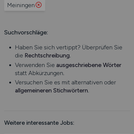
Produktion
Meiningen
Hessen
Praktikum
Prozessplanung / Steuerung
Mecklenburg-Vorpommern
Schienen- / Straßen- / Luft- / Seefracht
Niedersachsen
Spedition / Transport
Suchvorschläge:
Nordrhein-Westfalen
Supply Chain Management
Rheinland-Pfalz
Vertrieb / Verkauf / Handel
Haben Sie sich vertippt? Überprüfen Sie
Saarland
Zoll / Behörden
die
Rechtschreibung
.
Sachsen
Sonstige
Verwenden Sie
ausgeschriebene Wörter
Sachsen-Anhalt
statt Abkürzungen.
Schleswig-Holstein
Versuchen Sie es mit alternativen oder
Thüringen
allgemeineren Stichwörtern
.
Deutschlandweit
Österreich
Schweiz
Europa
Weitere interessante Jobs:
International