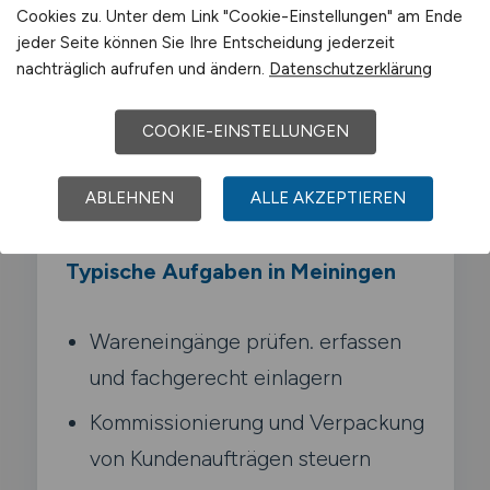
Als Fachkraft für Lagerlogistik steuerst du
Cookies zu. Unter dem Link "Cookie-Einstellungen" am Ende
komplexe Lagerprozesse von der
jeder Seite können Sie Ihre Entscheidung jederzeit
Warenannahme bis zum Versand. Du
nachträglich aufrufen und ändern.
Datenschutzerklärung
optimierst Abläufe. arbeitest mit
Lagerverwaltungssystemen und bist auch
COOKIE-EINSTELLUNGEN
für Tourenplanung und Kennzahlen
zuständig.
ABLEHNEN
ALLE AKZEPTIEREN
Typische Aufgaben in Meiningen
Wareneingänge prüfen. erfassen
und fachgerecht einlagern
Kommissionierung und Verpackung
von Kundenaufträgen steuern