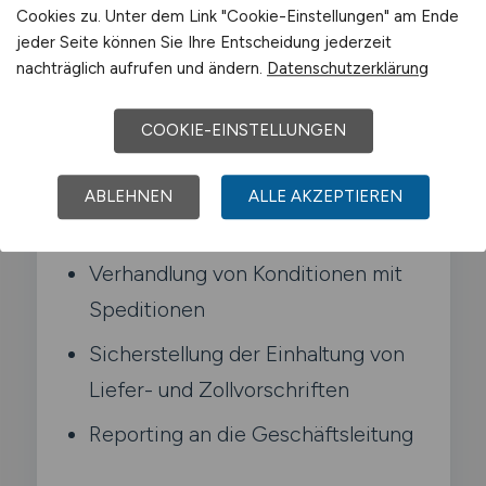
Typische Aufgaben in
Cookies zu. Unter dem Link "Cookie-Einstellungen" am Ende
Meinerzhagen
jeder Seite können Sie Ihre Entscheidung jederzeit
nachträglich aufrufen und ändern.
Datenschutzerklärung
Führung und Einsatzplanung des
COOKIE-EINSTELLUNGEN
Versandteams
Optimierung der Versandprozesse
ABLEHNEN
ALLE AKZEPTIEREN
und Kostenkontrolle
Verhandlung von Konditionen mit
Speditionen
Sicherstellung der Einhaltung von
Liefer- und Zollvorschriften
Reporting an die Geschäftsleitung