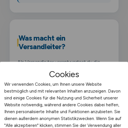
Was macht ein
Versandleiter?
Als Versandleiter verantwortest du die
gesamte Versandabteilung eines
Cookies
Unternehmens und führst ein Team von
Wir verwenden Cookies, um Ihnen unsere Website
Versandmitarbeitern. Du optimierst
bestmöglich und mit relevanten Inhalten anzuzeigen. Davon
Versandprozesse. verhandelst mit
sind einige Cookies für die Nutzung und Sicherheit unserer
Logistikdienstleistern und stellst die
Website notwendig, während andere Cookies dabei helfen,
Ihnen personalisierte Inhalte und Funktionen anzubieten. Sie
pünktliche Auslieferung sicher.
dienen außerdem anonymen Statistikzwecken. Wenn Sie auf
"Alle akzeptieren" klicken, stimmen Sie der Verwendung aller