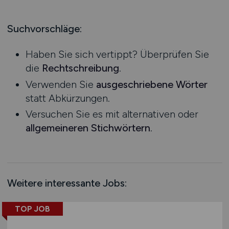
Produktion
Hessen
Praktikum
Prozessplanung / Steuerung
Mecklenburg-Vorpommern
Suchvorschläge:
Schienen- / Straßen- / Luft- / Seefracht
Niedersachsen
Spedition / Transport
Haben Sie sich vertippt? Überprüfen Sie
Nordrhein-Westfalen
Supply Chain Management
die
Rechtschreibung
.
Rheinland-Pfalz
Vertrieb / Verkauf / Handel
Verwenden Sie
ausgeschriebene Wörter
Saarland
Zoll / Behörden
statt Abkürzungen.
Sachsen
Sonstige
Versuchen Sie es mit alternativen oder
Sachsen-Anhalt
allgemeineren Stichwörtern
.
Schleswig-Holstein
Thüringen
Deutschlandweit
Österreich
Weitere interessante Jobs:
Schweiz
Europa
TOP JOB
International