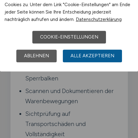
Cookies zu. Unter dem Link "Cookie-Einstellungen" am Ende
Be- und Entladen von LKW und
jeder Seite können Sie Ihre Entscheidung jederzeit
nachträglich aufrufen und ändern.
Datenschutzerklärung
Wechselbrücken an der Rampe
Kommissionierte Ware nach Tour
COOKIE-EINSTELLUNGEN
sortieren und bereitstellen
ABLEHNEN
ALLE AKZEPTIEREN
Ladungssicherung mit
Spanngurten. Zurrgurten und
Sperrbalken
Scannen und Dokumentieren der
Warenbewegungen
Sichtprüfung auf
Transportschäden und
Vollständigkeit