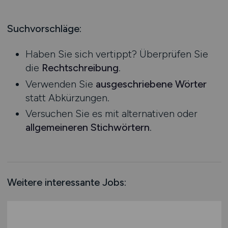
Produktion
Hessen
Praktikum
Prozessplanung / Steuerung
Mecklenburg-Vorpommern
Suchvorschläge:
Schienen- / Straßen- / Luft- / Seefracht
Niedersachsen
Spedition / Transport
Haben Sie sich vertippt? Überprüfen Sie
Nordrhein-Westfalen
Supply Chain Management
die
Rechtschreibung
.
Rheinland-Pfalz
Vertrieb / Verkauf / Handel
Verwenden Sie
ausgeschriebene Wörter
Saarland
Zoll / Behörden
statt Abkürzungen.
Sachsen
Sonstige
Versuchen Sie es mit alternativen oder
Sachsen-Anhalt
allgemeineren Stichwörtern
.
Schleswig-Holstein
Thüringen
Deutschlandweit
Österreich
Weitere interessante Jobs:
Schweiz
Europa
International