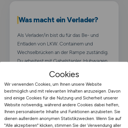
Was macht ein Verlader?
Als Verlader/in bist du für das Be- und
Entladen von LKW. Containern und
Wechselbrücken an der Rampe zuständig.
Du arbeitest mit Gabelstapler. Hubwagen
und Handscanner und sorgst dafür. dass
Cookies
die Ware sicher. vollständig und
Wir verwenden Cookies, um Ihnen unsere Website
termingerecht auf die Fahrzeuge verladen
bestmöglich und mit relevanten Inhalten anzuzeigen. Davon
wird.
sind einige Cookies für die Nutzung und Sicherheit unserer
Website notwendig, während andere Cookies dabei helfen,
Ihnen personalisierte Inhalte und Funktionen anzubieten. Sie
Typische Aufgaben in
dienen außerdem anonymen Statistikzwecken. Wenn Sie auf
Meinerzhagen
"Alle akzeptieren" klicken, stimmen Sie der Verwendung aller