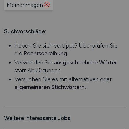
Produktion
Meinerzhagen
Hessen
Praktikum
Prozessplanung / Steuerung
Mecklenburg-Vorpommern
Schienen- / Straßen- / Luft- / Seefracht
Niedersachsen
Spedition / Transport
Suchvorschläge:
Nordrhein-Westfalen
Supply Chain Management
Rheinland-Pfalz
Vertrieb / Verkauf / Handel
Haben Sie sich vertippt? Überprüfen Sie
Saarland
Zoll / Behörden
die
Rechtschreibung
.
Sachsen
Sonstige
Verwenden Sie
ausgeschriebene Wörter
Sachsen-Anhalt
statt Abkürzungen.
Schleswig-Holstein
Versuchen Sie es mit alternativen oder
Thüringen
allgemeineren Stichwörtern
.
Deutschlandweit
Österreich
Schweiz
Europa
Weitere interessante Jobs:
International