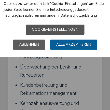
Cookies zu. Unter dem Link "Cookie-Einstellungen" am Ende
Typische Aufgaben in
jeder Seite können Sie Ihre Entscheidung jederzeit
Meinerzhagen
nachträglich aufrufen und ändern.
Datenschutzerklärung
COOKIE-EINSTELLUNGEN
Führung des Fahr- und
Dispositionsteams
ABLEHNEN
ALLE AKZEPTIEREN
Steuerung der Tourenplanung und
Fahrzeugauslastung
Überwachung der Lenk- und
Ruhezeiten
Kundenbetreuung und
Reklamationsmanagement
Kennzahlenauswertung und