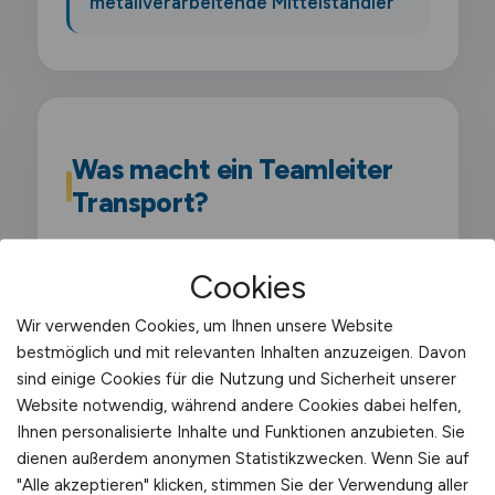
metallverarbeitende Mittelständler
Was macht ein Teamleiter
Transport?
Als Teamleiter/in Transport führst du ein
Cookies
Team von Fahrern. Disponenten und
Lageristen im Transportbereich. Du
Wir verwenden Cookies, um Ihnen unsere Website
bestmöglich und mit relevanten Inhalten anzuzeigen. Davon
verantwortest Tourenplanung.
sind einige Cookies für die Nutzung und Sicherheit unserer
Fahrzeugauslastung und die Einhaltung von
Website notwendig, während andere Cookies dabei helfen,
Lenk- und Ruhezeiten nach VO (EG)
Ihnen personalisierte Inhalte und Funktionen anzubieten. Sie
561/2006.
dienen außerdem anonymen Statistikzwecken. Wenn Sie auf
"Alle akzeptieren" klicken, stimmen Sie der Verwendung aller