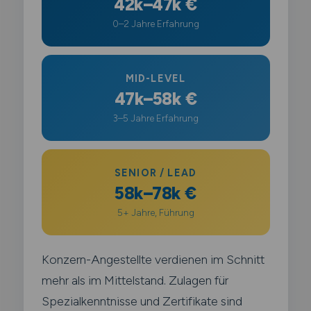
42k–47k €
0–2 Jahre Erfahrung
MID-LEVEL
47k–58k €
3–5 Jahre Erfahrung
SENIOR / LEAD
58k–78k €
5+ Jahre, Führung
Konzern-Angestellte verdienen im Schnitt
mehr als im Mittelstand. Zulagen für
Spezialkenntnisse und Zertifikate sind