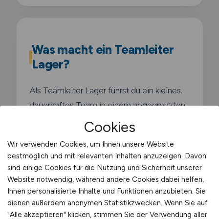
Was macht ein Teamleiter
Lager?
Als Teamleiter Lager führst du ein kleines.
dauerhaftes Team in einem abgegrenzten
Lagerbereich wie Wareneingang.
Cookies
Kommissionierung oder Versand. Du bist
Wir verwenden Cookies, um Ihnen unsere Website
disziplinarisch und fachlich für dein Team
bestmöglich und mit relevanten Inhalten anzuzeigen. Davon
verantwortlich und optimierst die Prozesse
sind einige Cookies für die Nutzung und Sicherheit unserer
deines Bereichs.
Website notwendig, während andere Cookies dabei helfen,
Ihnen personalisierte Inhalte und Funktionen anzubieten. Sie
dienen außerdem anonymen Statistikzwecken. Wenn Sie auf
Typische Aufgaben in
"Alle akzeptieren" klicken, stimmen Sie der Verwendung aller