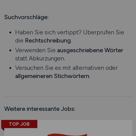
Produktion
Hessen
Praktikum
Prozessplanung / Steuerung
Mecklenburg-Vorpommern
Suchvorschläge:
Schienen- / Straßen- / Luft- / Seefracht
Niedersachsen
Spedition / Transport
Haben Sie sich vertippt? Überprüfen Sie
Nordrhein-Westfalen
Supply Chain Management
die
Rechtschreibung
.
Rheinland-Pfalz
Vertrieb / Verkauf / Handel
Verwenden Sie
ausgeschriebene Wörter
Saarland
Zoll / Behörden
statt Abkürzungen.
Sachsen
Sonstige
Versuchen Sie es mit alternativen oder
Sachsen-Anhalt
allgemeineren Stichwörtern
.
Schleswig-Holstein
Thüringen
Deutschlandweit
Österreich
Weitere interessante Jobs:
Schweiz
Europa
TOP JOB
International