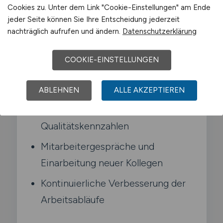
Meinerzhagen
Cookies zu. Unter dem Link "Cookie-Einstellungen" am Ende
jeder Seite können Sie Ihre Entscheidung jederzeit
nachträglich aufrufen und ändern.
Datenschutzerklärung
Fachliche und disziplinarische
Führung des Teams
COOKIE-EINSTELLUNGEN
Einteilung und Aufgabenverteilung
der Mitarbeiter
ABLEHNEN
ALLE AKZEPTIEREN
Kontrolle der Produktivitäts- und
Qualitätskennzahlen
Mitarbeitergespräche und
Einarbeitung neuer Kollegen
Kontinuierliche Verbesserung der
Arbeitsabläufe