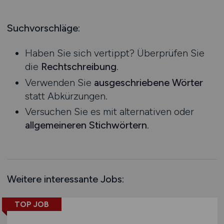
Produktion
Hessen
Praktikum
Prozessplanung / Steuerung
Mecklenburg-Vorpommern
Suchvorschläge:
Schienen- / Straßen- / Luft- / Seefracht
Niedersachsen
Spedition / Transport
Haben Sie sich vertippt? Überprüfen Sie
Nordrhein-Westfalen
Supply Chain Management
die
Rechtschreibung
.
Rheinland-Pfalz
Vertrieb / Verkauf / Handel
Verwenden Sie
ausgeschriebene Wörter
Saarland
Zoll / Behörden
statt Abkürzungen.
Sachsen
Sonstige
Versuchen Sie es mit alternativen oder
Sachsen-Anhalt
allgemeineren Stichwörtern
.
Schleswig-Holstein
Thüringen
Deutschlandweit
Österreich
Weitere interessante Jobs:
Schweiz
Europa
TOP JOB
International