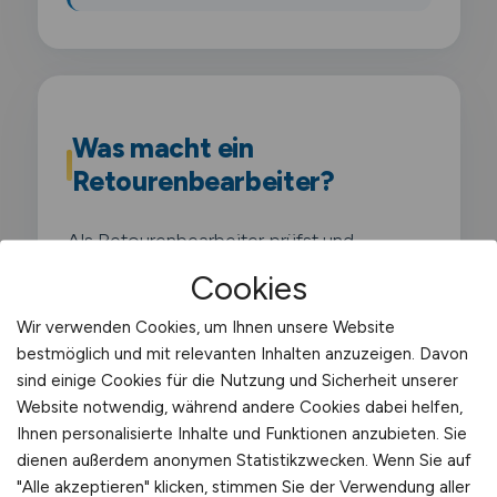
Was macht ein
Retourenbearbeiter?
Als Retourenbearbeiter prüfst und
bearbeitest du zurückgesendete Ware aus
Cookies
dem Online-Handel. Du kontrollierst den
Wir verwenden Cookies, um Ihnen unsere Website
Zustand. erfasst die Artikel im System und
bestmöglich und mit relevanten Inhalten anzuzeigen. Davon
bereitest sie für die Wiedereinlagerung vor.
sind einige Cookies für die Nutzung und Sicherheit unserer
Dein Arbeitsplatz ist im Retourenbereich
Website notwendig, während andere Cookies dabei helfen,
Ihnen personalisierte Inhalte und Funktionen anzubieten. Sie
des Lagers.
dienen außerdem anonymen Statistikzwecken. Wenn Sie auf
"Alle akzeptieren" klicken, stimmen Sie der Verwendung aller