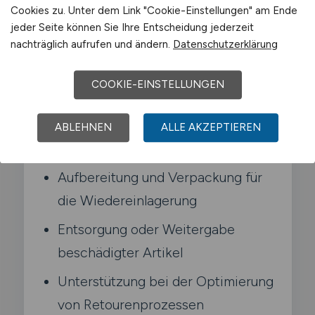
Typische Aufgaben in
Cookies zu. Unter dem Link "Cookie-Einstellungen" am Ende
Meinerzhagen
jeder Seite können Sie Ihre Entscheidung jederzeit
nachträglich aufrufen und ändern.
Datenschutzerklärung
Annahme und Sichtprüfung
COOKIE-EINSTELLUNGEN
eingehender Retouren
Erfassung und Bewertung der Ware
ABLEHNEN
ALLE AKZEPTIEREN
im WMS
Aufbereitung und Verpackung für
die Wiedereinlagerung
Entsorgung oder Weitergabe
beschädigter Artikel
Unterstützung bei der Optimierung
von Retourenprozessen