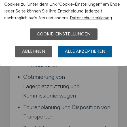
Disposition und Tourenplanung.
Cookies zu. Unter dem Link "Cookie-Einstellungen" am Ende
jeder Seite können Sie Ihre Entscheidung jederzeit
nachträglich aufrufen und ändern.
Datenschutzerklärung
Typische Aufgaben in
Meinerzhagen
COOKIE-EINSTELLUNGEN
Planung und Steuerung von
ABLEHNEN
ALLE AKZEPTIEREN
Lagerprozessen und
Materialflüssen
Optimierung von
Lagerplatznutzung und
Kommissionierwegen
Tourenplanung und Disposition von
Transporten