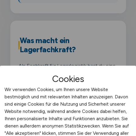
Was macht ein
Lagerfachkraft?
Als Fachkraft für Lagerlogistik hast du eine
dreijährige Ausbildung absolviert und
Cookies
beherrschst alle Prozesse von der
Wir verwenden Cookies, um Ihnen unsere Website
Annahme bis zum Versand. Du planst
bestmöglich und mit relevanten Inhalten anzuzeigen. Davon
Lagerabläufe. optimierst Routen. kalkulierst
sind einige Cookies für die Nutzung und Sicherheit unserer
Versandkosten und arbeitest mit
Website notwendig, während andere Cookies dabei helfen,
Ihnen personalisierte Inhalte und Funktionen anzubieten. Sie
komplexen Lagerverwaltungssystemen. Du
dienen außerdem anonymen Statistikzwecken. Wenn Sie auf
übernimmst auch Aufgaben im Bereich
"Alle akzeptieren" klicken, stimmen Sie der Verwendung aller