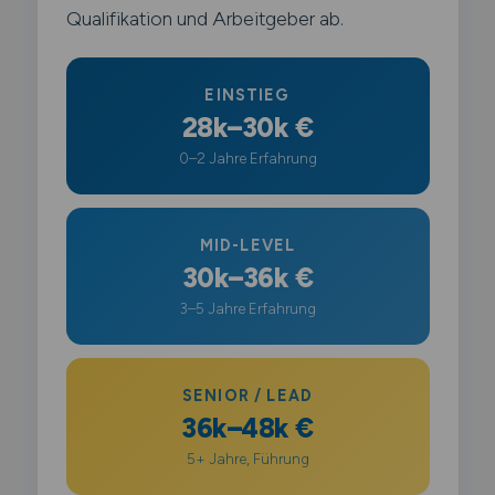
Qualifikation und Arbeitgeber ab.
EINSTIEG
28k–30k €
0–2 Jahre Erfahrung
MID-LEVEL
30k–36k €
3–5 Jahre Erfahrung
SENIOR / LEAD
36k–48k €
5+ Jahre, Führung