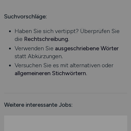
Produktion
Hessen
Praktikum
Prozessplanung / Steuerung
Mecklenburg-Vorpommern
Suchvorschläge:
Schienen- / Straßen- / Luft- / Seefracht
Niedersachsen
Spedition / Transport
Haben Sie sich vertippt? Überprüfen Sie
Nordrhein-Westfalen
Supply Chain Management
die
Rechtschreibung
.
Rheinland-Pfalz
Vertrieb / Verkauf / Handel
Verwenden Sie
ausgeschriebene Wörter
Saarland
Zoll / Behörden
statt Abkürzungen.
Sachsen
Sonstige
Versuchen Sie es mit alternativen oder
Sachsen-Anhalt
allgemeineren Stichwörtern
.
Schleswig-Holstein
Thüringen
Deutschlandweit
Österreich
Weitere interessante Jobs:
Schweiz
Europa
International