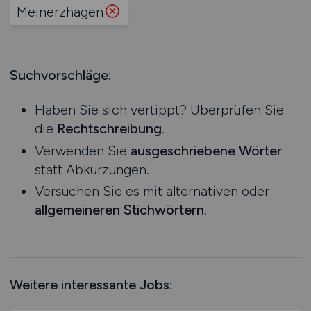
Produktion
Meinerzhagen
Hessen
Praktikum
Prozessplanung / Steuerung
Mecklenburg-Vorpommern
Schienen- / Straßen- / Luft- / Seefracht
Niedersachsen
Spedition / Transport
Suchvorschläge:
Nordrhein-Westfalen
Supply Chain Management
Rheinland-Pfalz
Vertrieb / Verkauf / Handel
Haben Sie sich vertippt? Überprüfen Sie
Saarland
Zoll / Behörden
die
Rechtschreibung
.
Sachsen
Sonstige
Verwenden Sie
ausgeschriebene Wörter
Sachsen-Anhalt
statt Abkürzungen.
Schleswig-Holstein
Versuchen Sie es mit alternativen oder
Thüringen
allgemeineren Stichwörtern
.
Deutschlandweit
Österreich
Schweiz
Europa
Weitere interessante Jobs:
International