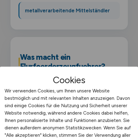
metallverarbeitende Mittelständler
Was macht ein
Flurfoerderzeugfuehrer?
Cookies
Als Flurförderzeugführer führst du die
Wir verwenden Cookies, um Ihnen unsere Website
amtliche Bezeichnung für alle Bediener von
bestmöglich und mit relevanten Inhalten anzuzeigen. Davon
Flurförderzeugen gemäß DGUV Vorschrift
sind einige Cookies für die Nutzung und Sicherheit unserer
68. Dazu zählen neben Gabelstaplern auch
Website notwendig, während andere Cookies dabei helfen,
Schubmaststapler. Schlepper und
Ihnen personalisierte Inhalte und Funktionen anzubieten. Sie
dienen außerdem anonymen Statistikzwecken. Wenn Sie auf
Hochregalstapler im industriellen Umfeld.
"Alle akzeptieren" klicken, stimmen Sie der Verwendung aller