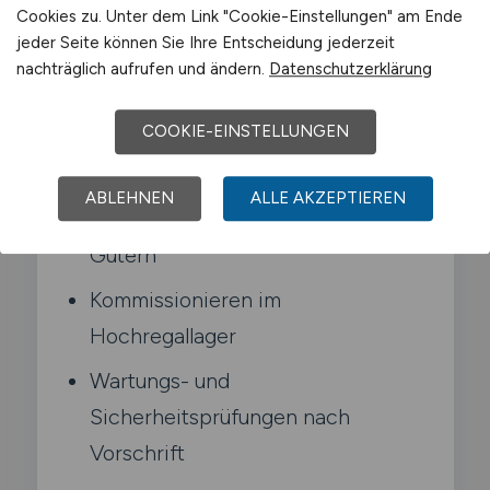
Cookies zu. Unter dem Link "Cookie-Einstellungen" am Ende
Typische Aufgaben in
jeder Seite können Sie Ihre Entscheidung jederzeit
Meinerzhagen
nachträglich aufrufen und ändern.
Datenschutzerklärung
COOKIE-EINSTELLUNGEN
Bedienen verschiedener
Flurförderzeuge gemäß DGUV
ABLEHNEN
ALLE AKZEPTIEREN
Innerbetrieblicher Transport von
Gütern
Kommissionieren im
Hochregallager
Wartungs- und
Sicherheitsprüfungen nach
Vorschrift