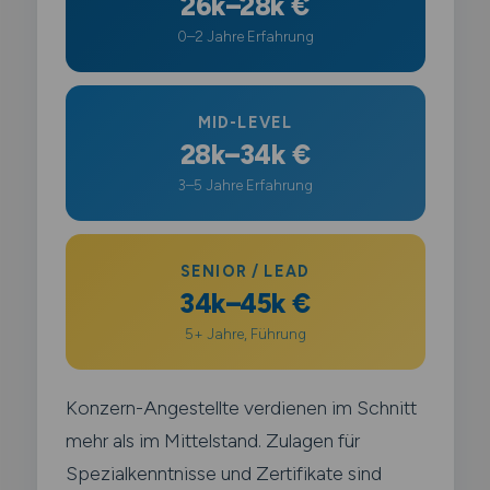
26k–28k €
0–2 Jahre Erfahrung
MID-LEVEL
28k–34k €
3–5 Jahre Erfahrung
SENIOR / LEAD
34k–45k €
5+ Jahre, Führung
Konzern-Angestellte verdienen im Schnitt
mehr als im Mittelstand. Zulagen für
Spezialkenntnisse und Zertifikate sind