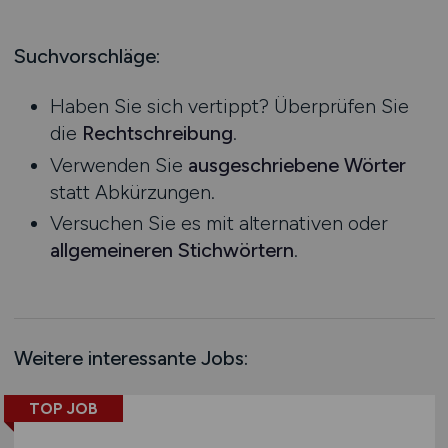
Produktion
Hessen
Praktikum
Prozessplanung / Steuerung
Mecklenburg-Vorpommern
Suchvorschläge:
Schienen- / Straßen- / Luft- / Seefracht
Niedersachsen
Spedition / Transport
Haben Sie sich vertippt? Überprüfen Sie
Nordrhein-Westfalen
Supply Chain Management
die
Rechtschreibung
.
Rheinland-Pfalz
Vertrieb / Verkauf / Handel
Verwenden Sie
ausgeschriebene Wörter
Saarland
Zoll / Behörden
statt Abkürzungen.
Sachsen
Sonstige
Versuchen Sie es mit alternativen oder
Sachsen-Anhalt
allgemeineren Stichwörtern
.
Schleswig-Holstein
Thüringen
Deutschlandweit
Österreich
Weitere interessante Jobs:
Schweiz
Europa
TOP JOB
International