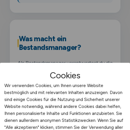
Was macht ein
Bestandsmanager?
Als Bestandsmanager verantwortest du die
Bestandsführung im Lager und stellst die
Cookies
optimale Verfügbarkeit der Waren sicher.
Wir verwenden Cookies, um Ihnen unsere Website
Du analysierst Lagerkennzahlen. steuerst
bestmöglich und mit relevanten Inhalten anzuzeigen. Davon
Nachbestellungen und minimierst
sind einige Cookies für die Nutzung und Sicherheit unserer
Fehlbestände sowie Überbestände.
Website notwendig, während andere Cookies dabei helfen,
Ihnen personalisierte Inhalte und Funktionen anzubieten. Sie
dienen außerdem anonymen Statistikzwecken. Wenn Sie auf
Typische Aufgaben in
"Alle akzeptieren" klicken, stimmen Sie der Verwendung aller