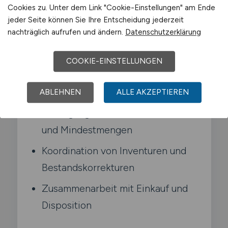
Meinerzhagen
Cookies zu. Unter dem Link "Cookie-Einstellungen" am Ende
jeder Seite können Sie Ihre Entscheidung jederzeit
nachträglich aufrufen und ändern.
Datenschutzerklärung
Analyse und Steuerung der
Lagerbestände
COOKIE-EINSTELLUNGEN
Durchführung von
Bestandscontrolling und Reporting
ABLEHNEN
ALLE AKZEPTIEREN
Festlegung von Meldebeständen
und Mindestmengen
Koordination von Inventuren und
Bestandskorrekturen
Zusammenarbeit mit Einkauf und
Disposition