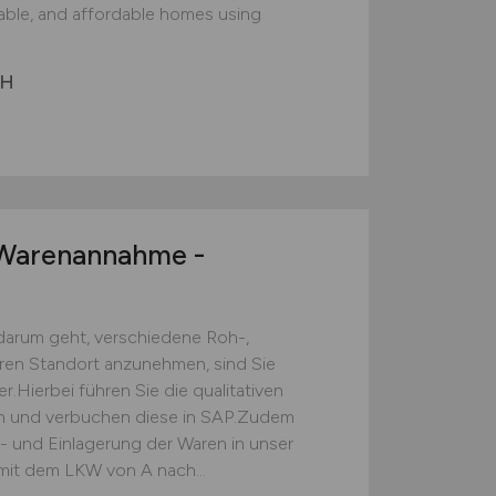
nable, and affordable homes using
bH
arenannahme -
darum geht, verschiedene Roh-,
eren Standort anzunehmen, sind Sie
.Hierbei führen Sie die qualitativen
ch und verbuchen diese in SAP.Zudem
s- und Einlagerung der Waren in unser
mit dem LKW von A nach...