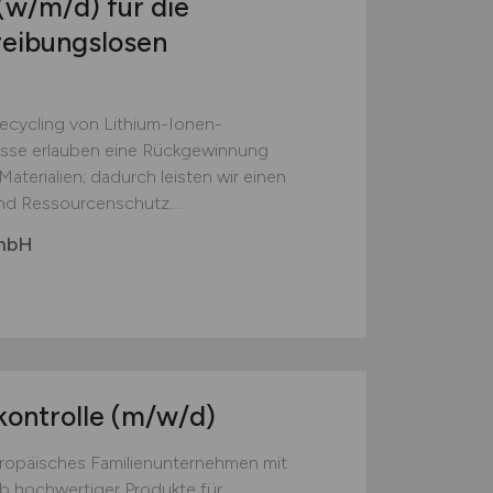
(w/m/d)
für die
reibungslosen
Recycling von Lithium-Ionen-
esse erlauben eine Rückgewinnung
aterialien; dadurch leisten wir einen
nd Ressourcenschutz....
GmbH
kontrolle
(m/w/d)
europäisches Familienunternehmen mit
eb hochwertiger Produkte für