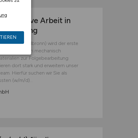
ookies zu.
rung
r operative Arbeit in
tsumgebung
TIEREN
(Landkreis Heilbronn) wird der erste
em die Batterien mechanisch
erialien zur Folgebearbeitung
ieren dort stark und erweitern unser
eam. Hierfür suchen wir Sie als
sten (w/m/d)...
GmbH