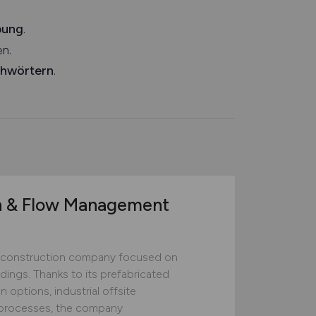
bung
.
n.
chwörtern
.
n & Flow Management
construction company focused on
ildings. Thanks to its prefabricated
 options, industrial offsite
ed processes, the company