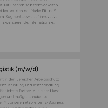
t. Mit unseren selbstentwickelten
ikprodukten der Marke FitLine®
ium-Segment sowie auf innovative
 expandierende, internationale...
gistik
(m/w/d)
nt in den Bereichen Arbeitsschutz
Erstausrüstung und Instandhaltung
lässlichste Partner. Aus einer Hand
ngen und maßgeschneiderte
. Mit unseren etablierten E-Business