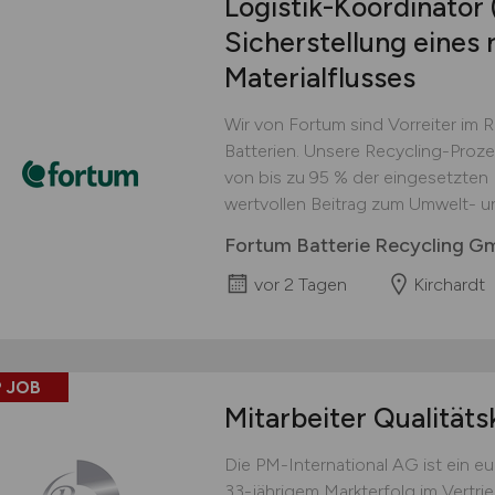
Logistik-Koordinator
Sicherstellung eines 
Materialflusses
Wir von Fortum sind Vorreiter im 
Batterien. Unsere Recycling-Proz
von bis zu 95 % der eingesetzten M
wertvollen Beitrag zum Umwelt- u
Fortum Batterie Recycling 
vor 2 Tagen
Kirchardt
 JOB
Mitarbeiter Qualitäts
Die PM-International AG ist ein 
33-jährigem Markterfolg im Vertri