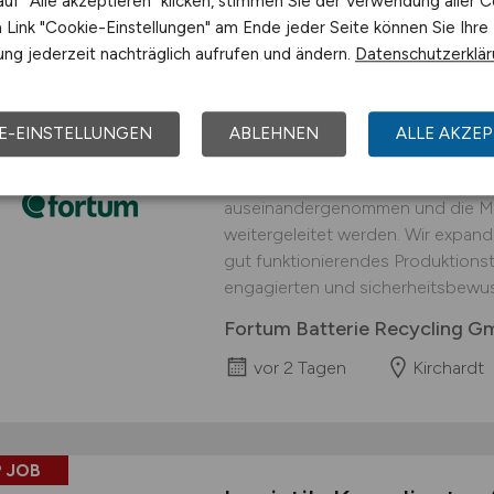
uf "Alle akzeptieren" klicken, stimmen Sie der Verwendung aller C
Link "Cookie-Einstellungen" am Ende jeder Seite können Sie Ihre
 JOB
ng jederzeit nachträglich aufrufen und ändern.
Datenschutzerklä
Logistiker
(w/m/d)
fü
interessanter Arbei
E-EINSTELLUNGEN
ABLEHNEN
ALLE AKZEP
An unserem Standort in Kirchardt 
Prozessschritt durchgeführt, in d
auseinandergenommen und die Mat
weitergeleitet werden. Wir expand
gut funktionierendes Produktionst
engagierten und sicherheitsbewus
Fortum Batterie Recycling 
vor 2 Tagen
Kirchardt
 JOB