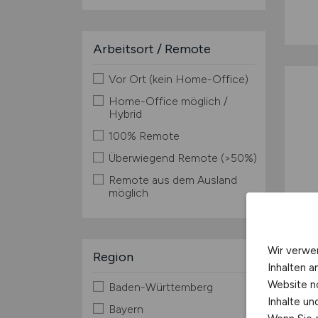
Arbeitsort / Remote
Vor Ort (kein Home-Office)
Home-Office möglich /
Hybrid
100% Remote
Überwiegend Remote (>50%)
Remote aus dem Ausland
möglich
Wir verwe
Region
Inhalten a
Website n
Baden-Württemberg
Inhalte u
Bayern