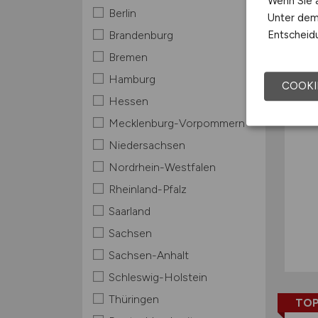
Wenn Sie a
Berlin
Unter dem 
TOP
Entscheidu
Brandenburg
Bremen
Hamburg
COOKI
Hessen
Mecklenburg-Vorpommern
Niedersachsen
Nordrhein-Westfalen
Rheinland-Pfalz
Saarland
Sachsen
Sachsen-Anhalt
Schleswig-Holstein
Thüringen
TOP