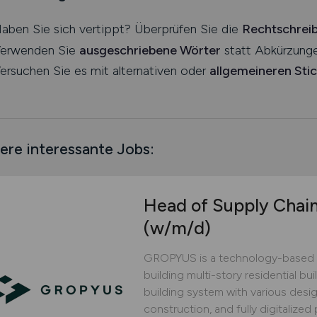
aben Sie sich vertippt? Überprüfen Sie die
Rechtschrei
erwenden Sie
ausgeschriebene Wörter
statt Abkürzunge
ersuchen Sie es mit alternativen oder
allgemeineren Sti
ere interessante Jobs:
Head of Supply Chai
(w/m/d)
GROPYUS is a technology-based 
building multi-story residential bu
building system with various design
construction, and fully digitaliz