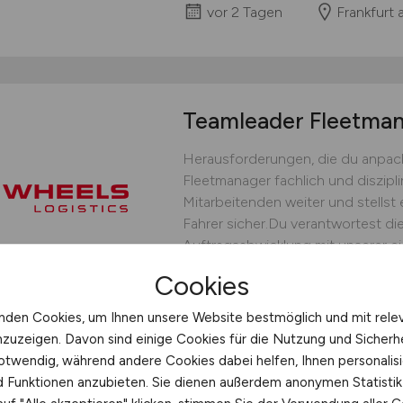
vor 2 Tagen
Frankfurt
Teamleader Fleetm
Herausforderungen, die du anpack
Fleetmanager fachlich und diszipli
Mitarbeitenden weiter und stellst 
Fahrer sicher.Du verantwortest die
Auftragsabwicklung mit unserer ei
bedarfsgerechten Fahrereinsatz un
Cookies
operative Steuerung.Du...
nden Cookies, um Ihnen unsere Website bestmöglich und mit rele
WHEELS Logistics GmbH & C
nzuzeigen. Davon sind einige Cookies für die Nutzung und Sicherh
vor 2 Tagen
Münster
otwendig, während andere Cookies dabei helfen, Ihnen personalisi
nd Funktionen anzubieten. Sie dienen außerdem anonymen Statisti