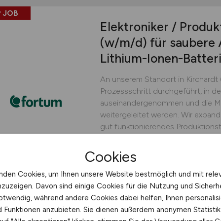
 JOB
Elektroniker / Produk
(w/m/d)
für saubere 
Lithium-Ionen-Batter
An unserem Standort in Kirchardt 
Prozessschritt durchgeführt, in d
auseinandergenommen und die Mat
weitergeleitet werden. Wir expand
gut funktionierendes Produktionst
engagierten und sicherheitsbewus
Cookies
Fortum Batterie Recycling 
nden Cookies, um Ihnen unsere Website bestmöglich und mit rele
heute
Kirchardt
nzuzeigen. Davon sind einige Cookies für die Nutzung und Sicherh
otwendig, während andere Cookies dabei helfen, Ihnen personalisi
nd Funktionen anzubieten. Sie dienen außerdem anonymen Statisti
 JOB