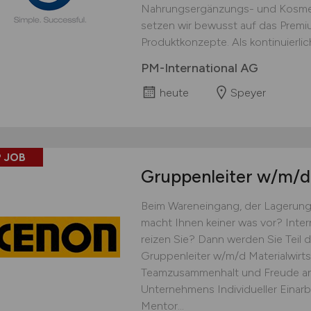
Nahrungsergänzungs- und Kosmet
setzen wir bewusst auf das Prem
Produktkonzepte. Als kontinuierlich
PM-International AG
heute
Speyer
 JOB
Gruppenleiter
w/m/d
Beim Wareneingang, der Lagerung
macht Ihnen keiner was vor? Inte
reizen Sie? Dann werden Sie Teil
Gruppenleiter w/m/d Materialwirts
Teamzusammenhalt und Freude an
Unternehmens Individueller Einar
Mentor...