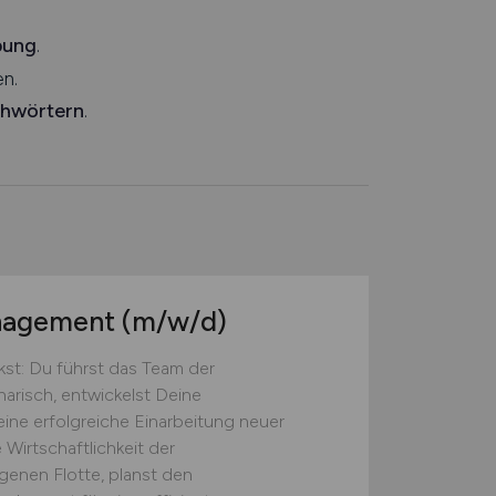
bung
.
n.
chwörtern
.
anagement
(m/w/d)
st: Du führst das Team der
narisch, entwickelst Deine
eine erfolgreiche Einarbeitung neuer
 Wirtschaftlichkeit der
genen Flotte, planst den