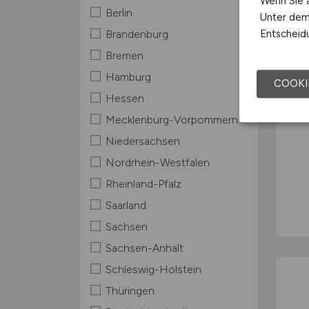
Wenn Sie a
Berlin
Unter dem 
Entscheidu
Brandenburg
Bremen
Hamburg
COOKI
Hessen
Mecklenburg-Vorpommern
Niedersachsen
Nordrhein-Westfalen
Rheinland-Pfalz
Saarland
Sachsen
Sachsen-Anhalt
Schleswig-Holstein
Thüringen