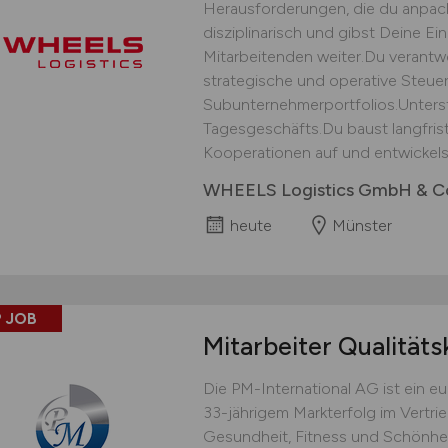
Herausforderungen, die du anpack
disziplinarisch und gibst Deine E
Mitarbeitenden weiter.Du verantwor
strategische und operative Steu
Subunternehmerportfolios.Unters
Tagesgeschäfts.Du baust langfris
Kooperationen auf und entwickelst
WHEELS Logistics GmbH & C
heute
Münster
 JOB
Mitarbeiter Qualitäts
Die PM-International AG ist ein 
33-jährigem Markterfolg im Vertri
Gesundheit, Fitness und Schönhei