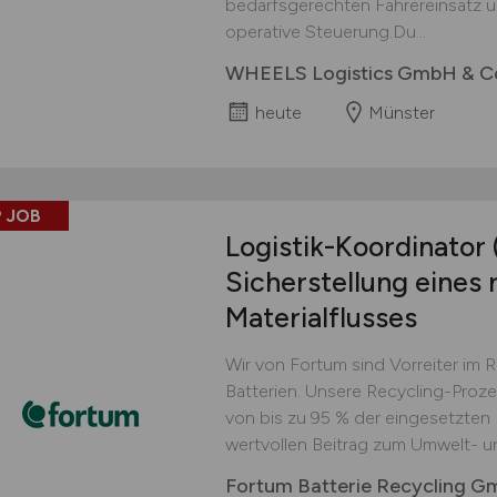
bedarfsgerechten Fahrereinsatz un
operative Steuerung.Du...
WHEELS Logistics GmbH & C
heute
Münster
 JOB
Logistik-Koordinator
Sicherstellung eines 
Materialflusses
Wir von Fortum sind Vorreiter im 
Batterien. Unsere Recycling-Proz
von bis zu 95 % der eingesetzten M
wertvollen Beitrag zum Umwelt- u
Fortum Batterie Recycling 