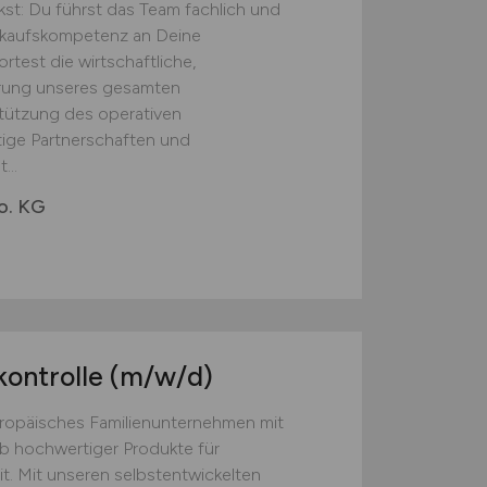
st: Du führst das Team fachlich und
inkaufskompetenz an Deine
test die wirtschaftliche,
erung unseres gesamten
tützung des operativen
tige Partnerschaften und
...
o. KG
kontrolle
(m/w/d)
europäisches Familienunternehmen mit
eb hochwertiger Produkte für
t. Mit unseren selbstentwickelten