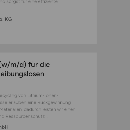
d sorgst für eine effiziente
o. KG
(w/m/d)
für die
reibungslosen
Recycling von Lithium-Ionen-
esse erlauben eine Rückgewinnung
aterialien; dadurch leisten wir einen
nd Ressourcenschutz....
GmbH