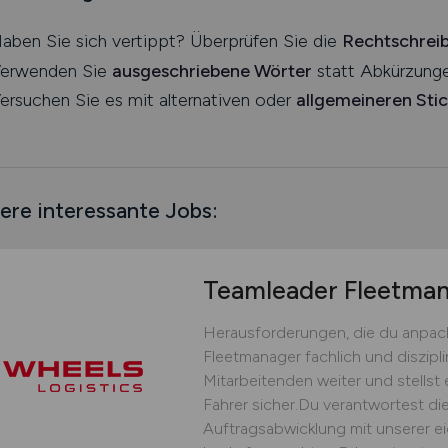
aben Sie sich vertippt? Überprüfen Sie die
Rechtschrei
erwenden Sie
ausgeschriebene Wörter
statt Abkürzunge
ersuchen Sie es mit alternativen oder
allgemeineren Sti
ere interessante Jobs:
Teamleader Fleetm
Herausforderungen, die du anpack
Fleetmanager fachlich und diszipli
Mitarbeitenden weiter und stellst 
Fahrer sicher.Du verantwortest die
Auftragsabwicklung mit unserer ei