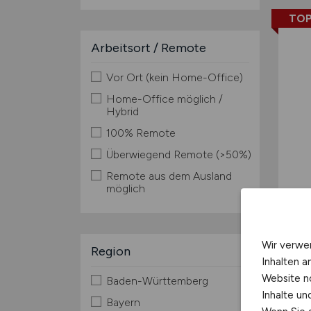
TOP
Arbeitsort / Remote
Vor Ort (kein Home-Office)
Home-Office möglich /
Hybrid
100% Remote
Überwiegend Remote (>50%)
Remote aus dem Ausland
möglich
Wir verwe
Region
Inhalten a
Website n
Baden-Württemberg
Inhalte u
Bayern
TOP