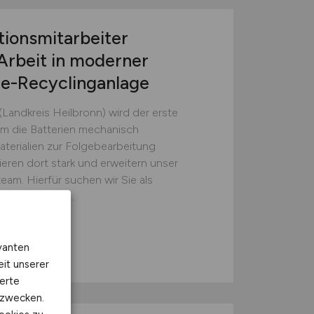
tionsmitarbeiter
Arbeit in moderner
ie-Recyclinganlage
(Landkreis Heilbronn) wird der erste
em die Batterien mechanisch
erialien zur Folgebearbeitung
ieren dort stark und erweitern unser
eam. Hierfür suchen wir Sie als
sten (w/m/d)...
GmbH
vanten
eit unserer
erte
kzwecken.