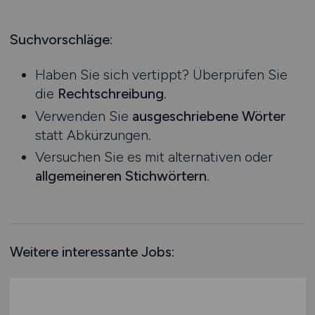
Produktion
Hessen
Praktikum
Prozessplanung / Steuerung
Mecklenburg-Vorpommern
Suchvorschläge:
Schienen- / Straßen- / Luft- / Seefracht
Niedersachsen
Spedition / Transport
Haben Sie sich vertippt? Überprüfen Sie
Nordrhein-Westfalen
Supply Chain Management
die
Rechtschreibung
.
Rheinland-Pfalz
Vertrieb / Verkauf / Handel
Verwenden Sie
ausgeschriebene Wörter
Saarland
Zoll / Behörden
statt Abkürzungen.
Sachsen
Sonstige
Versuchen Sie es mit alternativen oder
Sachsen-Anhalt
allgemeineren Stichwörtern
.
Schleswig-Holstein
Thüringen
Deutschlandweit
Österreich
Weitere interessante Jobs:
Schweiz
Europa
International