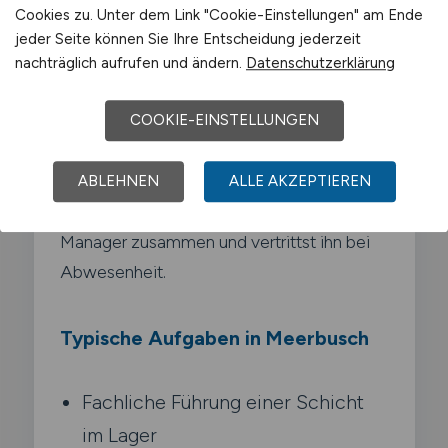
Cookies zu. Unter dem Link "Cookie-Einstellungen" am Ende
Als Warehouse Supervisor führst du eine
jeder Seite können Sie Ihre Entscheidung jederzeit
Schicht oder einen Teilbereich des Lagers.
nachträglich aufrufen und ändern.
Datenschutzerklärung
Du bist direkt am operativen Geschehen
beteiligt. weist Mitarbeiter an. kontrollierst
COOKIE-EINSTELLUNGEN
die Auftragsabwicklung und stellst die
Einhaltung von Zielvorgaben sicher. Du
ABLEHNEN
ALLE AKZEPTIEREN
arbeitest eng mit dem Warehouse
Manager zusammen und vertrittst ihn bei
Abwesenheit.
Typische Aufgaben in Meerbusch
Fachliche Führung einer Schicht
im Lager