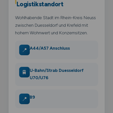
Logistikstandort
Wohlhabende Stadt im Rhein-Kreis Neuss
zwischen Duesseldorf und Krefeld mit
hohem Wohnwert und Konzernsitzen.
A44/A57 Anschluss
📍
U-Bahn/Strab Duesseldorf
🚆
U70/U76
B9
📍