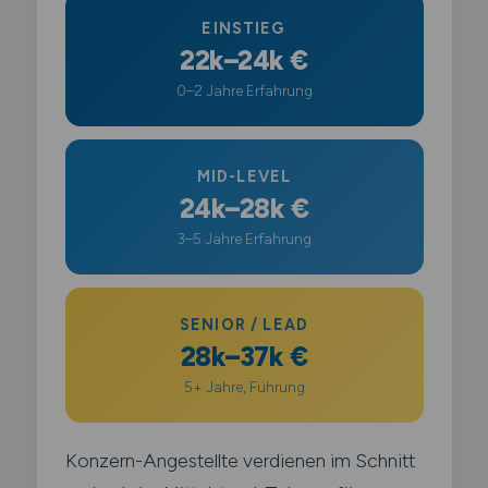
EINSTIEG
22k–24k €
0–2 Jahre Erfahrung
MID-LEVEL
24k–28k €
3–5 Jahre Erfahrung
SENIOR / LEAD
28k–37k €
5+ Jahre, Führung
Konzern-Angestellte verdienen im Schnitt