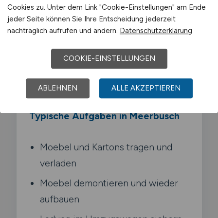
Cookies zu. Unter dem Link "Cookie-Einstellungen" am Ende
Verpacken. Tragen und Verladen von
jeder Seite können Sie Ihre Entscheidung jederzeit
Moebeln und Kartons. Du demontierst
nachträglich aufrufen und ändern.
Datenschutzerklärung
Moebel. sicherst Ladung im Lkw und baust
am Zielort wieder auf. Die Arbeit ist
COOKIE-EINSTELLUNGEN
koerperlich anspruchsvoll und findet
ueberwiegend im Aussendienst statt.
ABLEHNEN
ALLE AKZEPTIEREN
Typische Aufgaben in Meerbusch
Moebel und Kartons tragen und
verladen
Moebel demontieren und wieder
aufbauen