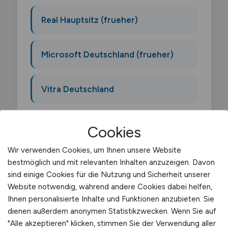
Real Hauptsitz (frueher)
Microsoft Deutschland (frueher)
Vitra Deutschland
Cookies
Wir verwenden Cookies, um Ihnen unsere Website
bestmöglich und mit relevanten Inhalten anzuzeigen. Davon
Was macht ein
sind einige Cookies für die Nutzung und Sicherheit unserer
Umzugshelfer?
Website notwendig, während andere Cookies dabei helfen,
Ihnen personalisierte Inhalte und Funktionen anzubieten. Sie
Als Umzugshelfer unterstützt du
dienen außerdem anonymen Statistikzwecken. Wenn Sie auf
Umzugsfirmen und Privatkunden beim
"Alle akzeptieren" klicken, stimmen Sie der Verwendung aller