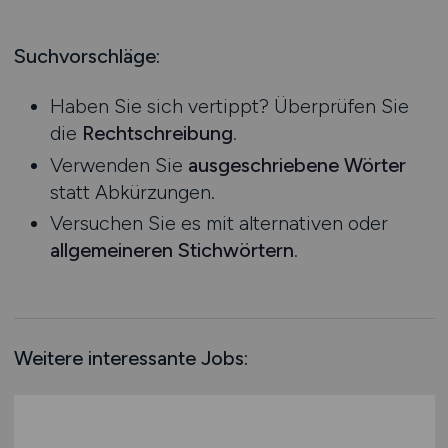
Produktion
Hessen
Praktikum
Prozessplanung / Steuerung
Mecklenburg-Vorpommern
Suchvorschläge:
Schienen- / Straßen- / Luft- / Seefracht
Niedersachsen
Spedition / Transport
Haben Sie sich vertippt? Überprüfen Sie
Nordrhein-Westfalen
Supply Chain Management
die
Rechtschreibung
.
Rheinland-Pfalz
Vertrieb / Verkauf / Handel
Verwenden Sie
ausgeschriebene Wörter
Saarland
Zoll / Behörden
statt Abkürzungen.
Sachsen
Sonstige
Versuchen Sie es mit alternativen oder
Sachsen-Anhalt
allgemeineren Stichwörtern
.
Schleswig-Holstein
Thüringen
Deutschlandweit
Österreich
Weitere interessante Jobs:
Schweiz
Europa
International