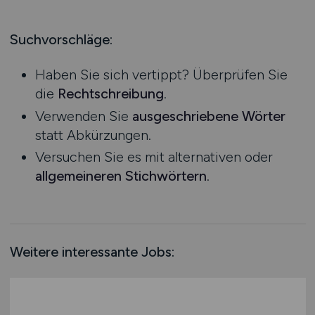
Produktion
Hessen
Praktikum
Prozessplanung / Steuerung
Mecklenburg-Vorpommern
Suchvorschläge:
Schienen- / Straßen- / Luft- / Seefracht
Niedersachsen
Spedition / Transport
Haben Sie sich vertippt? Überprüfen Sie
Nordrhein-Westfalen
Supply Chain Management
die
Rechtschreibung
.
Rheinland-Pfalz
Vertrieb / Verkauf / Handel
Verwenden Sie
ausgeschriebene Wörter
Saarland
Zoll / Behörden
statt Abkürzungen.
Sachsen
Sonstige
Versuchen Sie es mit alternativen oder
Sachsen-Anhalt
allgemeineren Stichwörtern
.
Schleswig-Holstein
Thüringen
Deutschlandweit
Österreich
Weitere interessante Jobs:
Schweiz
Europa
International