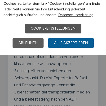
Tanklastwagenfahrer?
Cookies zu. Unter dem Link "Cookie-Einstellungen" am Ende
jeder Seite können Sie Ihre Entscheidung jederzeit
Als Tanklastwagenfahrer transportierst du
nachträglich aufrufen und ändern.
Datenschutzerklärung
fluessige Gueter wie Kraftstoffe. Heizoel.
Chemikalien oder Lebensmittel in
COOKIE-EINSTELLUNGEN
spezialisierten Tankfahrzeugen. Deine
Arbeit erfordert hoechste Sorgfalt. denn
ABLEHNEN
ALLE AKZEPTIEREN
das Fahrverhalten eines Tankwagens
unterscheidet sich deutlich von einem
klassischen Lkw: schwappende
Fluessigkeiten verschieben den
Schwerpunkt. Du bist Experte für Befuell-
und Entladevorgaenge. kennst die
Eigenschaften der transportierten Medien
und arbeitest streng nach den ADR-