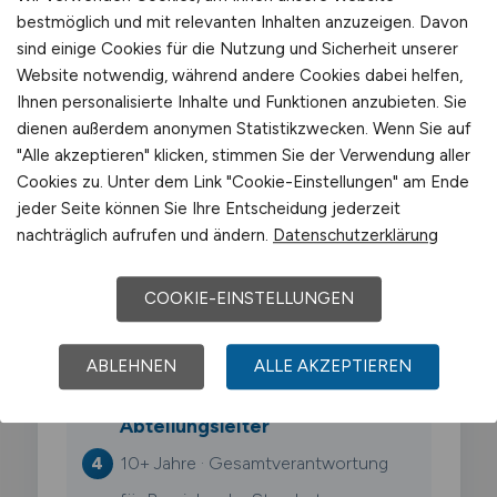
Fachaufgaben, erste Verantwortung
bestmöglich und mit relevanten Inhalten anzuzeigen. Davon
sind einige Cookies für die Nutzung und Sicherheit unserer
Website notwendig, während andere Cookies dabei helfen,
Senior Qs Mitarbeiter Logistik
Ihnen personalisierte Inhalte und Funktionen anzubieten. Sie
3–6 Jahre · Spezialisierung,
dienen außerdem anonymen Statistikzwecken. Wenn Sie auf
"Alle akzeptieren" klicken, stimmen Sie der Verwendung aller
eigenständige Projekte
Cookies zu. Unter dem Link "Cookie-Einstellungen" am Ende
jeder Seite können Sie Ihre Entscheidung jederzeit
nachträglich aufrufen und ändern.
Datenschutzerklärung
Team Lead
6–10 Jahre ·
COOKIE-EINSTELLUNGEN
Fuehrungsverantwortung,
Prozessoptimierung
ABLEHNEN
ALLE AKZEPTIEREN
Abteilungsleiter
10+ Jahre · Gesamtverantwortung