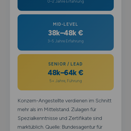
0–2 Jahre Erfahrung
MID-LEVEL
38k–48k €
3–5 Jahre Erfahrung
SENIOR / LEAD
48k–64k €
5+ Jahre, Führung
Konzern-Angestellte verdienen im Schnitt
mehr als im Mittelstand. Zulagen für
Spezialkenntnisse und Zertifikate sind
marktüblich. Quelle: Bundesagentur für