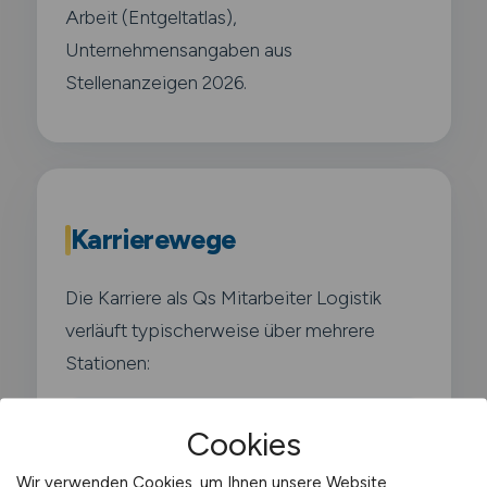
Arbeit (Entgeltatlas),
Unternehmensangaben aus
Stellenanzeigen 2026.
Karrierewege
Die Karriere als Qs Mitarbeiter Logistik
verläuft typischerweise über mehrere
Stationen:
Junior Qs Mitarbeiter Logistik
Cookies
0–3 Jahre · Einarbeitung,
Wir verwenden Cookies, um Ihnen unsere Website