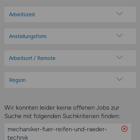
Administration
Berufskraftfahrer / Fahrer
Arbeitszeit
Cargo
Vollzeit
Disposition
Teilzeit
Anstellungsform
Finanzen / Controlling
Festanstellung
Fuhrpark Management
befristete Anstellung
Arbeitsort / Remote
IT / E-Commerce
Leitung / Führung
Kaufm. Bereich
Vor Ort (kein Home-Office)
Geschäftsleitung / Vorstand
Kommissionierung
Home-Office möglich / Hybrid
Region
Projektarbeit / Freelancer
Lager / Betriebsstätte
100% Remote
Baden-Württemberg
Arbeitnehmerüberlassung
Lagerwirtschaft
Überwiegend Remote (>50%)
Bayern
geringfügige Beschäftigung / Minijob
Leitung / Management
Wir konnten leider keine offenen Jobs zur
Remote aus dem Ausland möglich
Berlin
Berufseinstieg / Trainee
Materialwirtschaft
Suche mit folgenden Suchkriterien finden:
Brandenburg
Bachelor-/ Master-/ Diplom-Arbeit
Paket- / Zustelldienste / Kurier
mechaniker-fuer-reifen-und-raeder-
Bremen
Studentenjobs / Werkstudenten
Personal
technik
Hamburg
Ausbildung / Studium