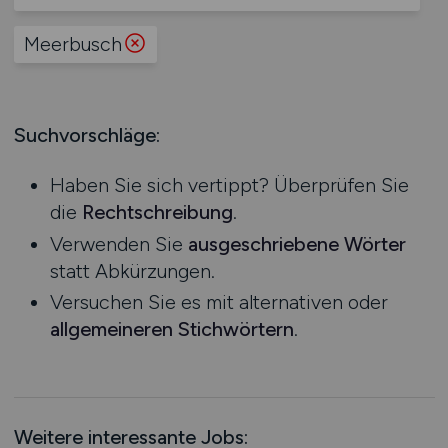
Produktion
Hessen
Praktikum
Prozessplanung / Steuerung
Meerbusch
Mecklenburg-Vorpommern
Schienen- / Straßen- / Luft- / Seefracht
Niedersachsen
Spedition / Transport
Nordrhein-Westfalen
Supply Chain Management
Suchvorschläge:
Rheinland-Pfalz
Vertrieb / Verkauf / Handel
Saarland
Zoll / Behörden
Haben Sie sich vertippt? Überprüfen Sie
Sachsen
Sonstige
die
Rechtschreibung
.
Sachsen-Anhalt
Verwenden Sie
ausgeschriebene Wörter
Schleswig-Holstein
statt Abkürzungen.
Thüringen
Versuchen Sie es mit alternativen oder
Deutschlandweit
allgemeineren Stichwörtern
.
Österreich
Schweiz
Europa
International
Weitere interessante Jobs: