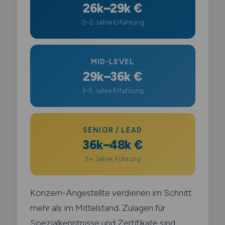
26k–29k €
0–2 Jahre Erfahrung
MID-LEVEL
29k–36k €
3–5 Jahre Erfahrung
SENIOR / LEAD
36k–48k €
5+ Jahre, Führung
Konzern-Angestellte verdienen im Schnitt
mehr als im Mittelstand. Zulagen für
Spezialkenntnisse und Zertifikate sind