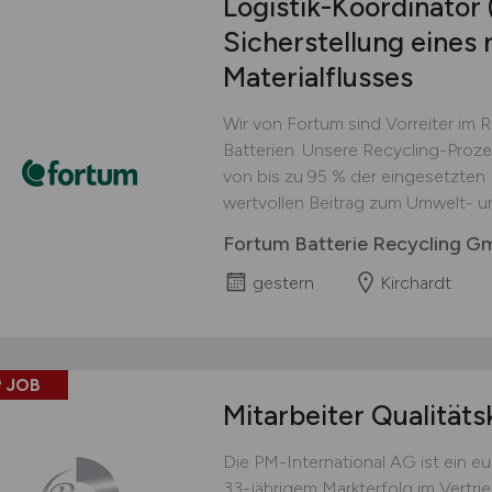
Logistik-Koordinator
Sicherstellung eines 
Materialflusses
Wir von Fortum sind Vorreiter im 
Batterien. Unsere Recycling-Proz
von bis zu 95 % der eingesetzten M
wertvollen Beitrag zum Umwelt- u
Fortum Batterie Recycling 
gestern
Kirchardt
 JOB
Mitarbeiter Qualitäts
Die PM-International AG ist ein 
33-jährigem Markterfolg im Vertri