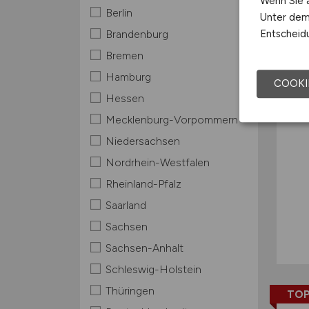
Wenn Sie a
Berlin
Unter dem 
TOP
Entscheidu
Brandenburg
Bremen
Hamburg
COOKI
Hessen
Mecklenburg-Vorpommern
Niedersachsen
Nordrhein-Westfalen
Rheinland-Pfalz
Saarland
Sachsen
Sachsen-Anhalt
Schleswig-Holstein
Thüringen
TOP