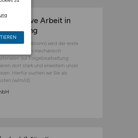
ookies zu.
rung
r operative Arbeit in
tsumgebung
TIEREN
(Landkreis Heilbronn) wird der erste
em die Batterien mechanisch
erialien zur Folgebearbeitung
ieren dort stark und erweitern unser
eam. Hierfür suchen wir Sie als
sten (w/m/d)...
GmbH