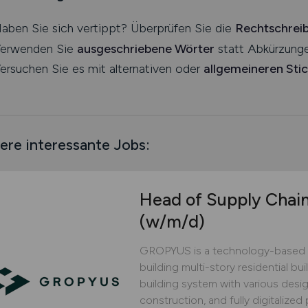
aben Sie sich vertippt? Überprüfen Sie die
Rechtschrei
erwenden Sie
ausgeschriebene Wörter
statt Abkürzunge
ersuchen Sie es mit alternativen oder
allgemeineren Sti
ere interessante Jobs:
Head of Supply Chai
(w/m/d)
GROPYUS is a technology-based 
building multi-story residential bu
building system with various design
construction, and fully digitaliz