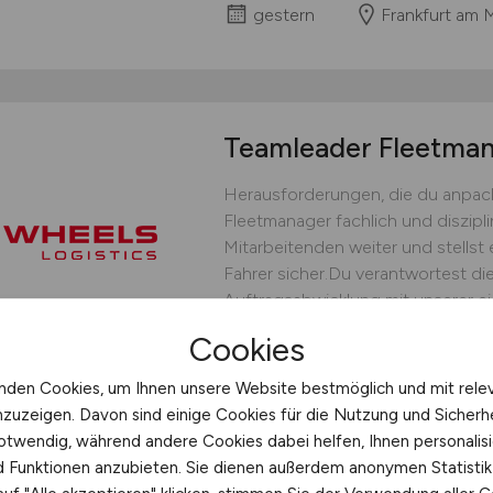
gestern
Frankfurt am 
Teamleader Fleetm
Herausforderungen, die du anpack
Fleetmanager fachlich und diszipli
Mitarbeitenden weiter und stellst 
Fahrer sicher.Du verantwortest die
Auftragsabwicklung mit unserer ei
bedarfsgerechten Fahrereinsatz un
Cookies
operative Steuerung.Du...
nden Cookies, um Ihnen unsere Website bestmöglich und mit rele
WHEELS Logistics GmbH & C
nzuzeigen. Davon sind einige Cookies für die Nutzung und Sicherh
gestern
Münster
otwendig, während andere Cookies dabei helfen, Ihnen personalisi
nd Funktionen anzubieten. Sie dienen außerdem anonymen Statisti