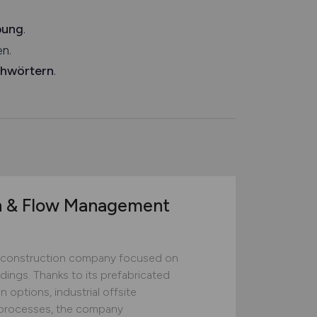
bung
.
n.
chwörtern
.
n & Flow Management
construction company focused on
ildings. Thanks to its prefabricated
 options, industrial offsite
ed processes, the company