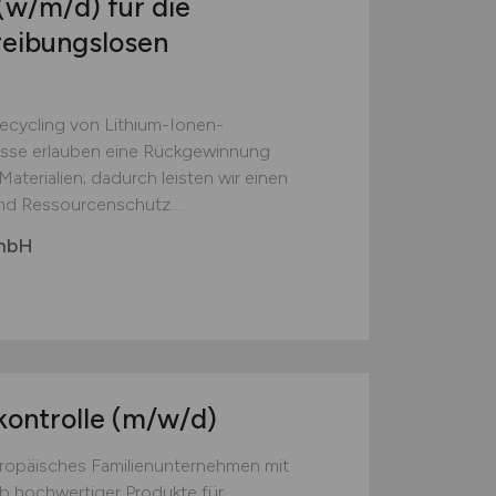
(w/m/d)
für die
reibungslosen
Recycling von Lithium-Ionen-
esse erlauben eine Rückgewinnung
aterialien; dadurch leisten wir einen
nd Ressourcenschutz....
GmbH
kontrolle
(m/w/d)
europäisches Familienunternehmen mit
eb hochwertiger Produkte für