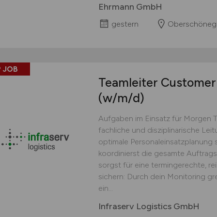
Ehrmann GmbH
gestern
Oberschöneg
 JOB
Teamleiter Customer 
(w/m/d)
Aufgaben im Einsatz für Morgen 
fachliche und disziplinarische Lei
optimale Personaleinsatzplanung s
koordinierst die gesamte Auftrag
sorgst für eine termingerechte, r
sichern: Durch dein Monitoring gr
ein...
Infraserv Logistics GmbH