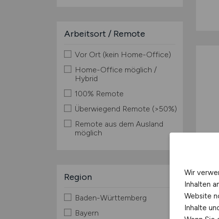
Arbeitsort / Remote
Vor Ort (kein Home-Office)
Home-Office möglich /
Hybrid
100% Remote
Überwiegend Remote (>50%)
Remote aus dem Ausland
möglich
Wir verwe
Region
Inhalten a
Website n
Baden-Württemberg
Inhalte u
Bayern