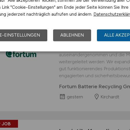
uf "Alle akzeptieren" klicken, stimmen Sie der Verwendung aller C
Link "Cookie-Einstellungen" am Ende jeder Seite können Sie Ihre
 JOB
ng jederzeit nachträglich aufrufen und ändern.
Datenschutzerklä
Logistiker
(w/m/d)
fü
interessanter Arbei
E-EINSTELLUNGEN
ABLEHNEN
ALLE AKZEP
An unserem Standort in Kirchardt 
Prozessschritt durchgeführt, in d
auseinandergenommen und die Mat
weitergeleitet werden. Wir expand
gut funktionierendes Produktionst
engagierten und sicherheitsbewus
Fortum Batterie Recycling 
gestern
Kirchardt
 JOB