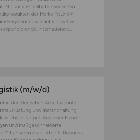
t. Mit unseren selbstentwickelten
ikprodukten der Marke FitLine®
ium-Segment sowie auf innovative
 expandierende, internationale...
gistik
(m/w/d)
nt in den Bereichen Arbeitsschutz
Erstausrüstung und Instandhaltung
lässlichste Partner. Aus einer Hand
ngen und maßgeschneiderte
. Mit unseren etablierten E-Business