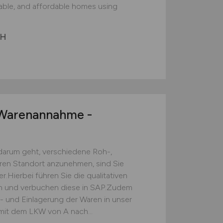
nable, and affordable homes using
bH
arenannahme -
darum geht, verschiedene Roh-,
eren Standort anzunehmen, sind Sie
.Hierbei führen Sie die qualitativen
ch und verbuchen diese in SAP.Zudem
s- und Einlagerung der Waren in unser
mit dem LKW von A nach...