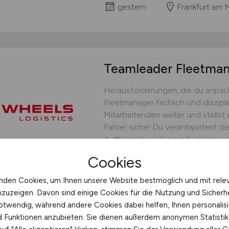
gestern
Frankfurt am 
Teamleader Fleetm
Herausforderungen, die du anpack
Fleetmanager fachlich und diszipli
Mitarbeitenden weiter und stellst 
Fahrer sicher.Du verantwortest die
Auftragsabwicklung mit unserer ei
bedarfsgerechten Fahrereinsatz un
Cookies
operative Steuerung.Du...
nden Cookies, um Ihnen unsere Website bestmöglich und mit rele
WHEELS Logistics GmbH & C
nzuzeigen. Davon sind einige Cookies für die Nutzung und Sicherh
gestern
Münster
otwendig, während andere Cookies dabei helfen, Ihnen personalisi
nd Funktionen anzubieten. Sie dienen außerdem anonymen Statisti