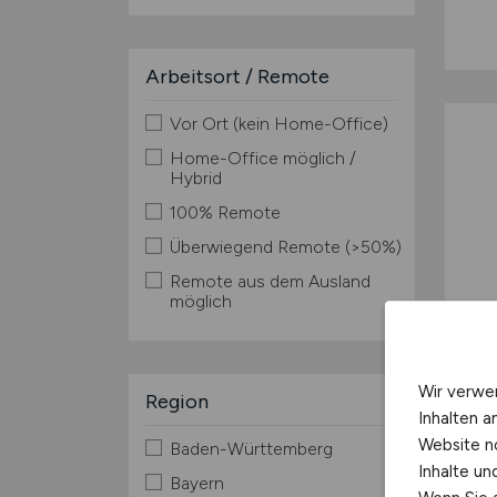
Arbeitsort / Remote
Vor Ort (kein Home-Office)
Home-Office möglich /
Hybrid
100% Remote
Überwiegend Remote (>50%)
Remote aus dem Ausland
möglich
Wir verwe
Region
Inhalten a
Website n
Baden-Württemberg
Inhalte u
Bayern