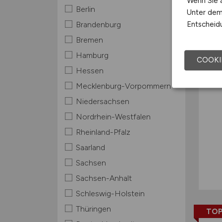
Wenn Sie a
Berlin
Unter dem 
TOP
Entscheidu
Brandenburg
Bremen
Hamburg
COOKI
Hessen
Mecklenburg-Vorpommern
Niedersachsen
Nordrhein-Westfalen
Rheinland-Pfalz
Saarland
Sachsen
Sachsen-Anhalt
Schleswig-Holstein
Thüringen
TOP