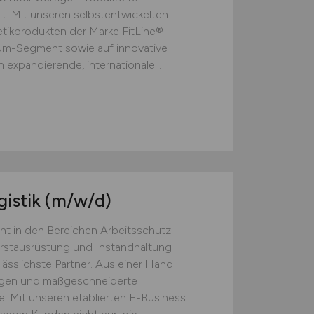
t. Mit unseren selbstentwickelten
ikprodukten der Marke FitLine®
ium-Segment sowie auf innovative
 expandierende, internationale...
gistik
(m/w/d)
nt in den Bereichen Arbeitsschutz
Erstausrüstung und Instandhaltung
lässlichste Partner. Aus einer Hand
ngen und maßgeschneiderte
. Mit unseren etablierten E-Business