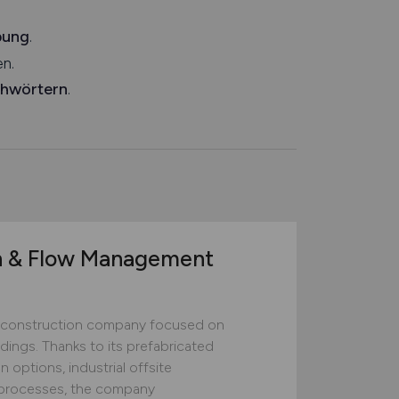
bung
.
n.
chwörtern
.
n & Flow Management
construction company focused on
ildings. Thanks to its prefabricated
 options, industrial offsite
ed processes, the company