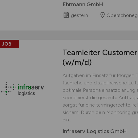
Ehrmann GmbH
gestern
Oberschöneg
 JOB
Teamleiter Customer 
(w/m/d)
Aufgaben im Einsatz für Morgen 
fachliche und disziplinarische Lei
optimale Personaleinsatzplanung s
koordinierst die gesamte Auftrag
sorgst für eine termingerechte, r
sichern: Durch dein Monitoring gr
ein...
Infraserv Logistics GmbH