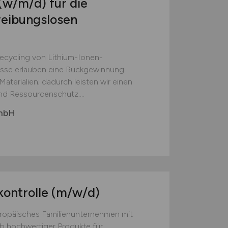
(w/m/d)
für die
reibungslosen
Recycling von Lithium-Ionen-
esse erlauben eine Rückgewinnung
aterialien; dadurch leisten wir einen
nd Ressourcenschutz....
GmbH
kontrolle
(m/w/d)
europäisches Familienunternehmen mit
eb hochwertiger Produkte für