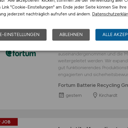
uf "Alle akzeptieren" klicken, stimmen Sie der Verwendung aller C
Link "Cookie-Einstellungen" am Ende jeder Seite können Sie Ihre
 JOB
ng jederzeit nachträglich aufrufen und ändern.
Datenschutzerklä
Logistiker
(w/m/d)
fü
interessanter Arbei
E-EINSTELLUNGEN
ABLEHNEN
ALLE AKZEP
An unserem Standort in Kirchardt 
Prozessschritt durchgeführt, in d
auseinandergenommen und die Mat
weitergeleitet werden. Wir expand
gut funktionierendes Produktionst
engagierten und sicherheitsbewus
Fortum Batterie Recycling 
gestern
Kirchardt
 JOB