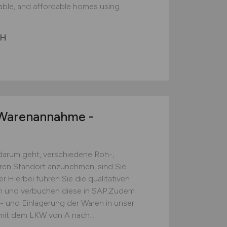
nable, and affordable homes using
bH
arenannahme -
darum geht, verschiedene Roh-,
eren Standort anzunehmen, sind Sie
.Hierbei führen Sie die qualitativen
ch und verbuchen diese in SAP.Zudem
s- und Einlagerung der Waren in unser
mit dem LKW von A nach...