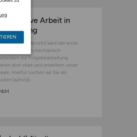
ookies zu.
rung
r operative Arbeit in
tsumgebung
TIEREN
(Landkreis Heilbronn) wird der erste
em die Batterien mechanisch
erialien zur Folgebearbeitung
ieren dort stark und erweitern unser
eam. Hierfür suchen wir Sie als
sten (w/m/d)...
GmbH