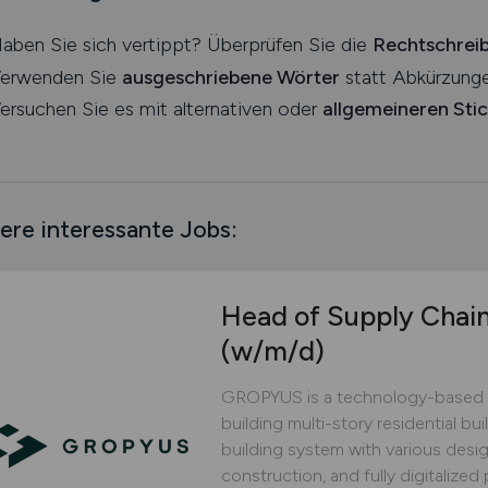
aben Sie sich vertippt? Überprüfen Sie die
Rechtschrei
erwenden Sie
ausgeschriebene Wörter
statt Abkürzunge
ersuchen Sie es mit alternativen oder
allgemeineren Sti
ere interessante Jobs:
Head of Supply Chai
(w/m/d)
GROPYUS is a technology-based 
building multi-story residential bu
building system with various design
construction, and fully digitaliz