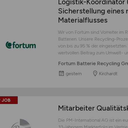
Logistik-Koordinator
Sicherstellung eines 
Materialflusses
Wir von Fortum sind Vorreiter im 
Batterien. Unsere Recycling-Proz
von bis zu 95 % der eingesetzten M
wertvollen Beitrag zum Umwelt- u
Fortum Batterie Recycling 
gestern
Kirchardt
 JOB
Mitarbeiter Qualitäts
Die PM-International AG ist ein 
33-jährigem Markterfolg im Vertri