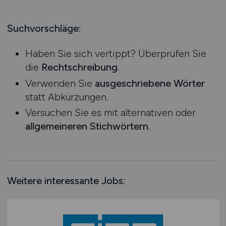
Produktion
Hessen
Praktikum
Prozessplanung / Steuerung
Mecklenburg-Vorpommern
Suchvorschläge:
Schienen- / Straßen- / Luft- / Seefracht
Niedersachsen
Spedition / Transport
Haben Sie sich vertippt? Überprüfen Sie
Nordrhein-Westfalen
Supply Chain Management
die
Rechtschreibung
.
Rheinland-Pfalz
Vertrieb / Verkauf / Handel
Verwenden Sie
ausgeschriebene Wörter
Saarland
Zoll / Behörden
statt Abkürzungen.
Sachsen
Sonstige
Versuchen Sie es mit alternativen oder
Sachsen-Anhalt
allgemeineren Stichwörtern
.
Schleswig-Holstein
Thüringen
Deutschlandweit
Österreich
Weitere interessante Jobs:
Schweiz
Europa
International