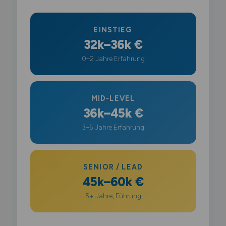
EINSTIEG
32k–36k €
0–2 Jahre Erfahrung
MID-LEVEL
36k–45k €
3–5 Jahre Erfahrung
SENIOR / LEAD
45k–60k €
5+ Jahre, Führung