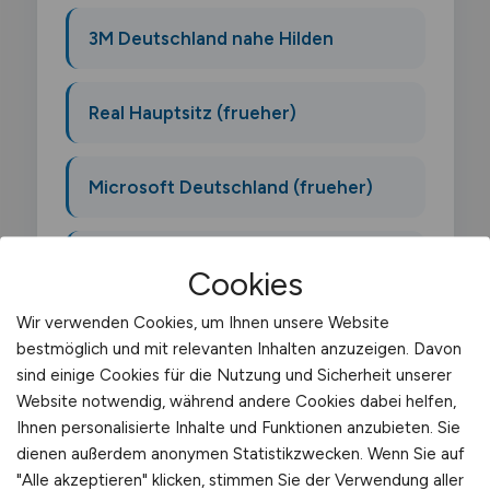
3M Deutschland nahe Hilden
Real Hauptsitz (frueher)
Microsoft Deutschland (frueher)
Vitra Deutschland
Cookies
Wir verwenden Cookies, um Ihnen unsere Website
bestmöglich und mit relevanten Inhalten anzuzeigen. Davon
sind einige Cookies für die Nutzung und Sicherheit unserer
Website notwendig, während andere Cookies dabei helfen,
Was macht ein Fernfahrer?
Ihnen personalisierte Inhalte und Funktionen anzubieten. Sie
dienen außerdem anonymen Statistikzwecken. Wenn Sie auf
"Alle akzeptieren" klicken, stimmen Sie der Verwendung aller
Als Fernfahrer bist du auf Langstrecken in