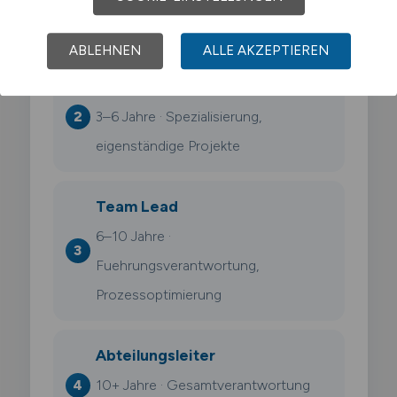
Fachaufgaben, erste Verantwortung
ABLEHNEN
ALLE AKZEPTIEREN
Senior Disponent
3–6 Jahre · Spezialisierung,
eigenständige Projekte
Team Lead
6–10 Jahre ·
Fuehrungsverantwortung,
Prozessoptimierung
Abteilungsleiter
10+ Jahre · Gesamtverantwortung