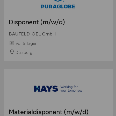
Schweiz
Europa
Disponent
(m/w/d)
International
BAUFELD-OEL GmbH
vor 5 Tagen
Duisburg
Materialdisponent
(m/w/d)