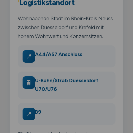
Logistikstandort
Wohlhabende Stadt im Rhein-Kreis Neuss
zwischen Duesseldorf und Krefeld mit
hohem Wohnwert und Konzernsitzen.
A44/A57 Anschluss
📍
U-Bahn/Strab Duesseldorf
🚆
U70/U76
B9
📍