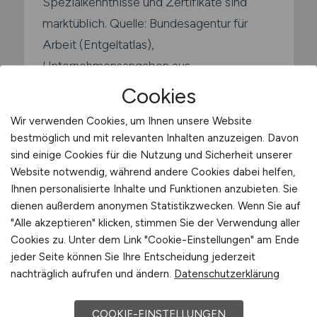
Spezialkenntnisse und Zertifikate sind
marktüblich. Quelle: Bundesagentur für
Arbeit (Entgeltatlas),
Unternehmensangaben aus
Stellenanzeigen 2026.
Cookies
Wir verwenden Cookies, um Ihnen unsere Website
bestmöglich und mit relevanten Inhalten anzuzeigen. Davon
sind einige Cookies für die Nutzung und Sicherheit unserer
Website notwendig, während andere Cookies dabei helfen,
Karrierewege
Ihnen personalisierte Inhalte und Funktionen anzubieten. Sie
dienen außerdem anonymen Statistikzwecken. Wenn Sie auf
"Alle akzeptieren" klicken, stimmen Sie der Verwendung aller
Die Karriere als Disponent verläuft
Cookies zu. Unter dem Link "Cookie-Einstellungen" am Ende
typischerweise über mehrere Stationen:
jeder Seite können Sie Ihre Entscheidung jederzeit
nachträglich aufrufen und ändern.
Datenschutzerklärung
Junior Disponent
COOKIE-EINSTELLUNGEN
0–3 Jahre · Einarbeitung,