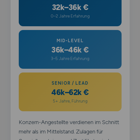
32k–36k €
0–2 Jahre Erfahrung
MID-LEVEL
36k–46k €
3–5 Jahre Erfahrung
SENIOR / LEAD
46k–62k €
5+ Jahre, Führung
Konzern-Angestellte verdienen im Schnitt
mehr als im Mittelstand. Zulagen für