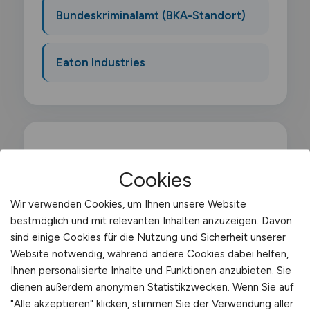
Bundeskriminalamt (BKA-Standort)
Eaton Industries
Was macht ein
Cookies
Versandleiter?
Wir verwenden Cookies, um Ihnen unsere Website
bestmöglich und mit relevanten Inhalten anzuzeigen. Davon
Als Versandleiter verantwortest du die
sind einige Cookies für die Nutzung und Sicherheit unserer
gesamte Versandabteilung eines
Website notwendig, während andere Cookies dabei helfen,
Unternehmens und führst ein Team von
Ihnen personalisierte Inhalte und Funktionen anzubieten. Sie
Versandmitarbeitern. Du optimierst
dienen außerdem anonymen Statistikzwecken. Wenn Sie auf
"Alle akzeptieren" klicken, stimmen Sie der Verwendung aller
Versandprozesse. verhandelst mit