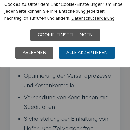
Cookies zu. Unter dem Link "Cookie-Einstellungen" am Ende
Logistikdienstleistern und stellst die
jeder Seite können Sie Ihre Entscheidung jederzeit
pünktliche Auslieferung sicher.
nachträglich aufrufen und ändern.
Datenschutzerklärung
Typische Aufgaben in Meckenheim
COOKIE-EINSTELLUNGEN
ABLEHNEN
ALLE AKZEPTIEREN
Führung und Einsatzplanung des
Versandteams
Optimierung der Versandprozesse
und Kostenkontrolle
Verhandlung von Konditionen mit
Speditionen
Sicherstellung der Einhaltung von
Liefer- und Zollvorschriften