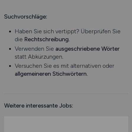
Produktion
Hessen
Praktikum
Prozessplanung / Steuerung
Mecklenburg-Vorpommern
Suchvorschläge:
Schienen- / Straßen- / Luft- / Seefracht
Niedersachsen
Spedition / Transport
Haben Sie sich vertippt? Überprüfen Sie
Nordrhein-Westfalen
Supply Chain Management
die
Rechtschreibung
.
Rheinland-Pfalz
Vertrieb / Verkauf / Handel
Verwenden Sie
ausgeschriebene Wörter
Saarland
Zoll / Behörden
statt Abkürzungen.
Sachsen
Sonstige
Versuchen Sie es mit alternativen oder
Sachsen-Anhalt
allgemeineren Stichwörtern
.
Schleswig-Holstein
Thüringen
Deutschlandweit
Österreich
Weitere interessante Jobs:
Schweiz
Europa
International