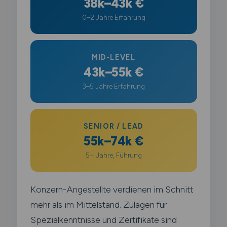
38k–43k €
0–2 Jahre Erfahrung
MID-LEVEL
43k–55k €
3–5 Jahre Erfahrung
SENIOR / LEAD
55k–74k €
5+ Jahre, Führung
Konzern-Angestellte verdienen im Schnitt
mehr als im Mittelstand. Zulagen für
Spezialkenntnisse und Zertifikate sind