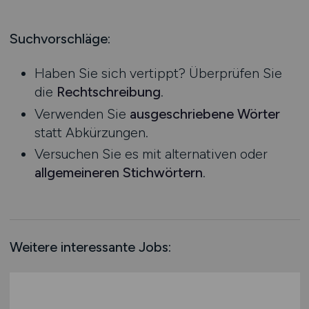
Produktion
Hessen
Praktikum
Prozessplanung / Steuerung
Mecklenburg-Vorpommern
Suchvorschläge:
Schienen- / Straßen- / Luft- / Seefracht
Niedersachsen
Spedition / Transport
Haben Sie sich vertippt? Überprüfen Sie
Nordrhein-Westfalen
Supply Chain Management
die
Rechtschreibung
.
Rheinland-Pfalz
Vertrieb / Verkauf / Handel
Verwenden Sie
ausgeschriebene Wörter
Saarland
Zoll / Behörden
statt Abkürzungen.
Sachsen
Sonstige
Versuchen Sie es mit alternativen oder
Sachsen-Anhalt
allgemeineren Stichwörtern
.
Schleswig-Holstein
Thüringen
Deutschlandweit
Österreich
Weitere interessante Jobs:
Schweiz
Europa
International