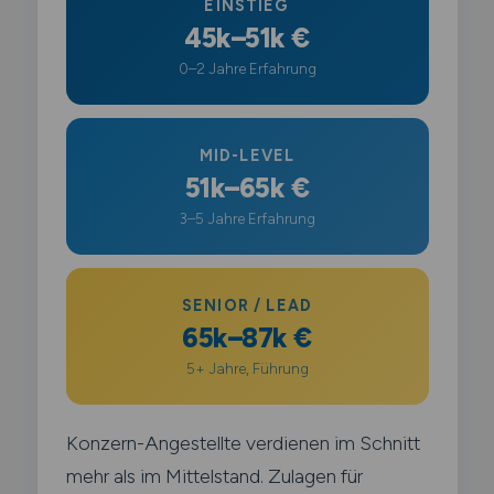
EINSTIEG
45k–51k €
0–2 Jahre Erfahrung
MID-LEVEL
51k–65k €
3–5 Jahre Erfahrung
SENIOR / LEAD
65k–87k €
5+ Jahre, Führung
Konzern-Angestellte verdienen im Schnitt
mehr als im Mittelstand. Zulagen für