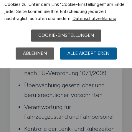
Cookies zu. Unter dem Link "Cookie-Einstellungen" am Ende
berufsrechtlichen Anforderungen. Ohne
jeder Seite können Sie Ihre Entscheidung jederzeit
dich darf ein Verkehrsunternehmen keine
nachträglich aufrufen und ändern.
Datenschutzerklärung
gewerblichen Transporte durchführen.
COOKIE-EINSTELLUNGEN
Typische Aufgaben in Meckenheim
ABLEHNEN
ALLE AKZEPTIEREN
Sicherung der fachlichen Eignung
nach EU-Verordnung 1071/2009
Überwachung gesetzlicher und
berufsrechtlicher Vorschriften
Verantwortung für
Fahrzeugzustand und Fahrpersonal
Kontrolle der Lenk- und Ruhezeiten