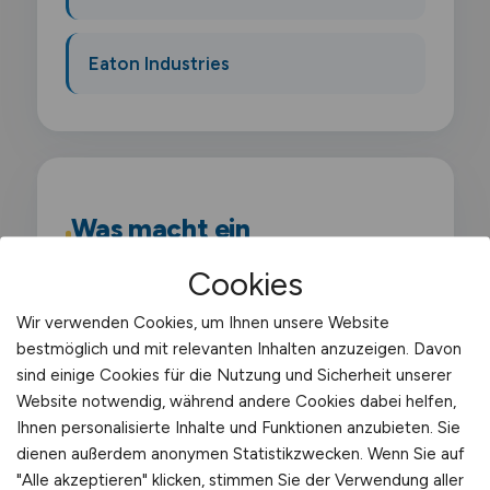
Eaton Industries
Was macht ein
Verkehrsleiter?
Cookies
Als Verkehrsleiter nach EU-Verordnung
Wir verwenden Cookies, um Ihnen unsere Website
bestmöglich und mit relevanten Inhalten anzuzeigen. Davon
1071/2009 bist du rechtlich verantwortlich
sind einige Cookies für die Nutzung und Sicherheit unserer
für die ordnungsgemäße Führung eines
Website notwendig, während andere Cookies dabei helfen,
Verkehrsunternehmens. Du sicherst die
Ihnen personalisierte Inhalte und Funktionen anzubieten. Sie
fachliche Eignung des Betriebs und
dienen außerdem anonymen Statistikzwecken. Wenn Sie auf
"Alle akzeptieren" klicken, stimmen Sie der Verwendung aller
überwachst alle verkehrs- und