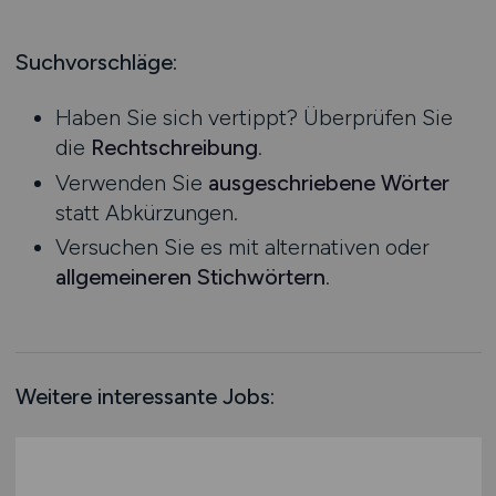
Produktion
Hessen
Praktikum
Prozessplanung / Steuerung
Mecklenburg-Vorpommern
Suchvorschläge:
Schienen- / Straßen- / Luft- / Seefracht
Niedersachsen
Spedition / Transport
Haben Sie sich vertippt? Überprüfen Sie
Nordrhein-Westfalen
Supply Chain Management
die
Rechtschreibung
.
Rheinland-Pfalz
Vertrieb / Verkauf / Handel
Verwenden Sie
ausgeschriebene Wörter
Saarland
Zoll / Behörden
statt Abkürzungen.
Sachsen
Sonstige
Versuchen Sie es mit alternativen oder
Sachsen-Anhalt
allgemeineren Stichwörtern
.
Schleswig-Holstein
Thüringen
Deutschlandweit
Österreich
Weitere interessante Jobs:
Schweiz
Europa
International