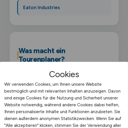
Eaton Industries
Was macht ein
Tourenplaner?
Cookies
Als Tourenplaner planst du Touren für
Fahrzeuge und Fahrer im täglichen
Wir verwenden Cookies, um Ihnen unsere Website
Transportgeschäft. Du berücksichtigst
bestmöglich und mit relevanten Inhalten anzuzeigen. Davon
sind einige Cookies für die Nutzung und Sicherheit unserer
Lenkzeiten. Kundenwünsche und Effizienz.
Website notwendig, während andere Cookies dabei helfen,
um optimale Tourenabläufe zu
Ihnen personalisierte Inhalte und Funktionen anzubieten. Sie
gewährleisten.
dienen außerdem anonymen Statistikzwecken. Wenn Sie auf
"Alle akzeptieren" klicken, stimmen Sie der Verwendung aller