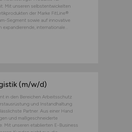
t. Mit unseren selbstentwickelten
ikprodukten der Marke FitLine®
ium-Segment sowie auf innovative
 expandierende, internationale...
gistik
(m/w/d)
nt in den Bereichen Arbeitsschutz
Erstausrüstung und Instandhaltung
lässlichste Partner. Aus einer Hand
ngen und maßgeschneiderte
. Mit unseren etablierten E-Business