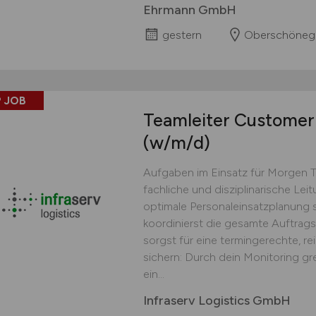
Ehrmann GmbH
gestern
Oberschöneg
 JOB
Teamleiter Customer 
(w/m/d)
Aufgaben im Einsatz für Morgen 
fachliche und disziplinarische Lei
optimale Personaleinsatzplanung s
koordinierst die gesamte Auftrag
sorgst für eine termingerechte, r
sichern: Durch dein Monitoring gr
ein...
Infraserv Logistics GmbH