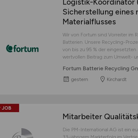
Logistik-Koordinator
Sicherstellung eines 
Materialflusses
Wir von Fortum sind Vorreiter im 
Batterien. Unsere Recycling-Proz
von bis zu 95 % der eingesetzten M
wertvollen Beitrag zum Umwelt- u
Fortum Batterie Recycling 
gestern
Kirchardt
 JOB
Mitarbeiter Qualitäts
Die PM-International AG ist ein 
33-jährigem Markterfolg im Vertri