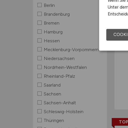
Wenn Sie a
Berlin
Unter dem 
TOP
Entscheidu
Brandenburg
Bremen
Hamburg
COOKI
Hessen
Mecklenburg-Vorpommern
Niedersachsen
Nordrhein-Westfalen
Rheinland-Pfalz
Saarland
Sachsen
Sachsen-Anhalt
Schleswig-Holstein
Thüringen
TOP