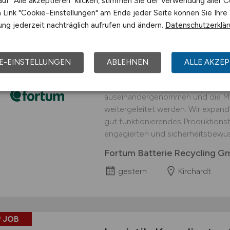
uf "Alle akzeptieren" klicken, stimmen Sie der Verwendung aller C
Link "Cookie-Einstellungen" am Ende jeder Seite können Sie Ihre
 JOB
ng jederzeit nachträglich aufrufen und ändern.
Datenschutzerklä
Logistiker
(w/m/d)
fü
interessanter Arbei
E-EINSTELLUNGEN
ABLEHNEN
ALLE AKZEP
An unserem Standort in Kirchardt 
Prozessschritt durchgeführt, in d
auseinandergenommen und die Mat
weitergeleitet werden. Wir expand
gut funktionierendes Produktionst
engagierten und sicherheitsbewus
Fortum Batterie Recycling 
gestern
Kirchardt
 JOB