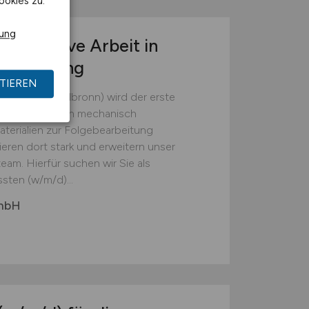
ookies zu.
rung
r operative Arbeit in
tsumgebung
TIEREN
(Landkreis Heilbronn) wird der erste
em die Batterien mechanisch
erialien zur Folgebearbeitung
ieren dort stark und erweitern unser
eam. Hierfür suchen wir Sie als
sten (w/m/d)...
GmbH