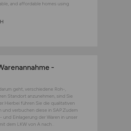
nable, and affordable homes using
bH
arenannahme -
darum geht, verschiedene Roh-,
eren Standort anzunehmen, sind Sie
.Hierbei führen Sie die qualitativen
ch und verbuchen diese in SAP.Zudem
s- und Einlagerung der Waren in unser
mit dem LKW von A nach...