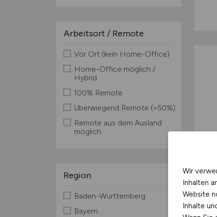
Arbeitsort / Remote
Vor Ort (kein Home-Office)
Home-Office möglich /
Hybrid
100% Remote
Überwiegend Remote (>50%)
Remote aus dem Ausland
möglich
Wir verwe
Region
Inhalten a
Website n
Baden-Württemberg
Inhalte u
Bayern