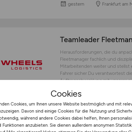
gestern
Frankfurt am 
Teamleader Fleetm
Herausforderungen, die du anpack
Fleetmanager fachlich und diszipli
Mitarbeitenden weiter und stellst 
Fahrer sicher.Du verantwortest die
Auftragsabwicklung mit unserer ei
bedarfsgerechten Fahrereinsatz un
Cookies
operative Steuerung.Du...
nden Cookies, um Ihnen unsere Website bestmöglich und mit rele
WHEELS Logistics GmbH & C
nzuzeigen. Davon sind einige Cookies für die Nutzung und Sicherh
gestern
Münster
otwendig, während andere Cookies dabei helfen, Ihnen personalisi
nd Funktionen anzubieten. Sie dienen außerdem anonymen Statisti