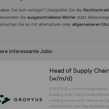
aben Sie sich vertippt? Überprüfen Sie die
Rechtschrei
erwenden Sie
ausgeschriebene Wörter
statt Abkürzunge
ersuchen Sie es mit alternativen oder
allgemeineren Sti
ere interessante Jobs:
Head of Supply Chai
(w/m/d)
GROPYUS is a technology-based 
building multi-story residential bu
building system with various design
construction, and fully digitaliz