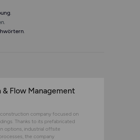
bung
.
n.
chwörtern
.
n & Flow Management
construction company focused on
ildings. Thanks to its prefabricated
 options, industrial offsite
ed processes, the company