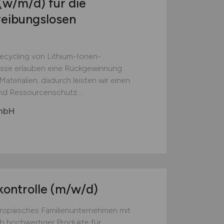
(w/m/d)
für die
reibungslosen
Recycling von Lithium-Ionen-
esse erlauben eine Rückgewinnung
aterialien; dadurch leisten wir einen
nd Ressourcenschutz....
GmbH
kontrolle
(m/w/d)
europäisches Familienunternehmen mit
eb hochwertiger Produkte für