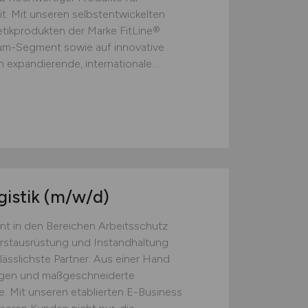
t. Mit unseren selbstentwickelten
ikprodukten der Marke FitLine®
ium-Segment sowie auf innovative
 expandierende, internationale...
gistik
(m/w/d)
nt in den Bereichen Arbeitsschutz
Erstausrüstung und Instandhaltung
lässlichste Partner. Aus einer Hand
ngen und maßgeschneiderte
. Mit unseren etablierten E-Business