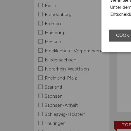
Wenn Sie a
Berlin
Unter dem 
TOP
Entscheidu
Brandenburg
Bremen
Hamburg
COOKI
Hessen
Mecklenburg-Vorpommern
Niedersachsen
Nordrhein-Westfalen
Rheinland-Pfalz
Saarland
Sachsen
Sachsen-Anhalt
Schleswig-Holstein
Thüringen
TOP