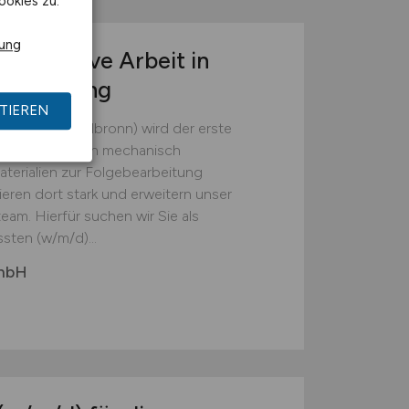
ookies zu.
rung
r operative Arbeit in
tsumgebung
TIEREN
(Landkreis Heilbronn) wird der erste
em die Batterien mechanisch
erialien zur Folgebearbeitung
ieren dort stark und erweitern unser
eam. Hierfür suchen wir Sie als
sten (w/m/d)...
GmbH