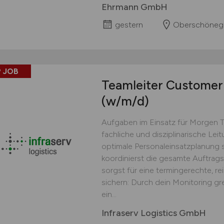
Ehrmann GmbH
gestern
Oberschöneg
 JOB
Teamleiter Customer 
(w/m/d)
Aufgaben im Einsatz für Morgen 
fachliche und disziplinarische Lei
optimale Personaleinsatzplanung s
koordinierst die gesamte Auftrag
sorgst für eine termingerechte, r
sichern: Durch dein Monitoring gr
ein...
Infraserv Logistics GmbH