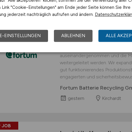
uf "Alle akzeptieren" klicken, stimmen Sie der Verwendung aller C
Link "Cookie-Einstellungen" am Ende jeder Seite können Sie Ihre
 JOB
ng jederzeit nachträglich aufrufen und ändern.
Datenschutzerklä
Logistiker
(w/m/d)
fü
interessanter Arbei
E-EINSTELLUNGEN
ABLEHNEN
ALLE AKZEP
An unserem Standort in Kirchardt 
Prozessschritt durchgeführt, in d
auseinandergenommen und die Mat
weitergeleitet werden. Wir expand
gut funktionierendes Produktionst
engagierten und sicherheitsbewus
Fortum Batterie Recycling 
gestern
Kirchardt
 JOB