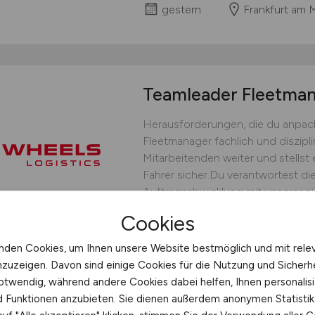
gestern
Frankfurt am 
Teamleader Fleetm
Herausforderungen, die du anpack
Fleetmanager fachlich und diszipli
Mitarbeitenden weiter und stellst 
Fahrer sicher.Du verantwortest die
Auftragsabwicklung mit unserer ei
bedarfsgerechten Fahrereinsatz un
Cookies
operative Steuerung.Du...
nden Cookies, um Ihnen unsere Website bestmöglich und mit rele
WHEELS Logistics GmbH & C
nzuzeigen. Davon sind einige Cookies für die Nutzung und Sicherh
gestern
Münster
otwendig, während andere Cookies dabei helfen, Ihnen personalisi
nd Funktionen anzubieten. Sie dienen außerdem anonymen Statisti