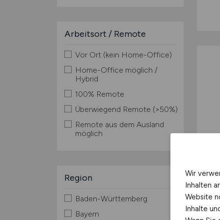
Arbeitsort / Remote
Vor Ort (kein Home-Office)
Home-Office möglich /
Hybrid
100% Remote
Überwiegend Remote (>50%)
Remote aus dem Ausland
möglich
Wir verwe
Region
Inhalten a
Website n
Baden-Württemberg
Inhalte u
Bayern