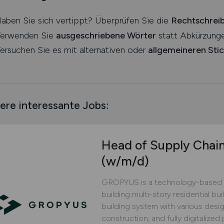
aben Sie sich vertippt? Überprüfen Sie die
Rechtschrei
erwenden Sie
ausgeschriebene Wörter
statt Abkürzunge
ersuchen Sie es mit alternativen oder
allgemeineren Sti
ere interessante Jobs:
Head of Supply Chai
(w/m/d)
GROPYUS is a technology-based 
building multi-story residential bu
building system with various design
construction, and fully digitaliz