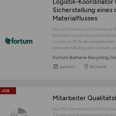
Logistik-Koordinator
Sicherstellung eines 
Materialflusses
Wir von Fortum sind Vorreiter im 
Batterien. Unsere Recycling-Proz
von bis zu 95 % der eingesetzten M
wertvollen Beitrag zum Umwelt- u
Fortum Batterie Recycling 
gestern
Kirchardt
 JOB
Mitarbeiter Qualitäts
Die PM-International AG ist ein 
33-jährigem Markterfolg im Vertri