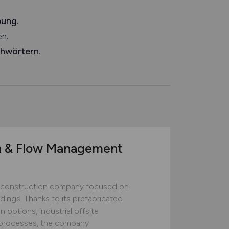
bung
.
n.
chwörtern
.
n & Flow Management
construction company focused on
ildings. Thanks to its prefabricated
 options, industrial offsite
ed processes, the company