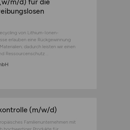
(w/m/d)
für die
reibungslosen
Recycling von Lithium-Ionen-
esse erlauben eine Rückgewinnung
aterialien; dadurch leisten wir einen
nd Ressourcenschutz....
GmbH
kontrolle
(m/w/d)
europäisches Familienunternehmen mit
eb hochwertiger Produkte für