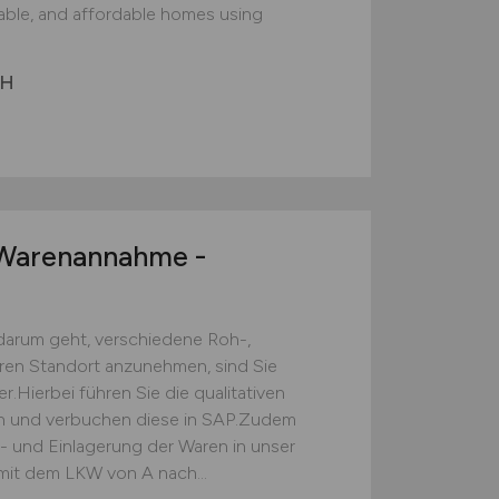
nable, and affordable homes using
bH
arenannahme -
darum geht, verschiedene Roh-,
eren Standort anzunehmen, sind Sie
.Hierbei führen Sie die qualitativen
ch und verbuchen diese in SAP.Zudem
s- und Einlagerung der Waren in unser
mit dem LKW von A nach...