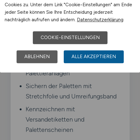
Cookies zu. Unter dem Link "Cookie-Einstellungen" am Ende
jeder Seite können Sie Ihre Entscheidung jederzeit
Typische Aufgaben in Meckenheim
nachträglich aufrufen und ändern.
Datenschutzerklärung
COOKIE-EINSTELLUNGEN
Stapeln von Kartons und Gebinden
nach Packschema
ABLEHNEN
ALLE AKZEPTIEREN
Bedienen halbautomatischer
Palettieranlagen
Sichern der Paletten mit
Stretchfolie und Umreifungsband
Kennzeichnen mit
Versandetiketten und
Palettenscheinen