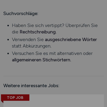
Produktion
Hessen
Praktikum
Prozessplanung / Steuerung
Mecklenburg-Vorpommern
Suchvorschläge:
Schienen- / Straßen- / Luft- / Seefracht
Niedersachsen
Spedition / Transport
Haben Sie sich vertippt? Überprüfen Sie
Nordrhein-Westfalen
Supply Chain Management
die
Rechtschreibung
.
Rheinland-Pfalz
Vertrieb / Verkauf / Handel
Verwenden Sie
ausgeschriebene Wörter
Saarland
Zoll / Behörden
statt Abkürzungen.
Sachsen
Sonstige
Versuchen Sie es mit alternativen oder
Sachsen-Anhalt
allgemeineren Stichwörtern
.
Schleswig-Holstein
Thüringen
Deutschlandweit
Österreich
Weitere interessante Jobs:
Schweiz
Europa
TOP JOB
International