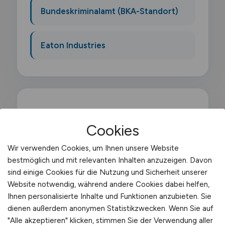
Bundeskriminalamt (BKA-Standort)
Eaton Industries
Was macht ein Palettierer?
Cookies
Als Palettierer/in stapelst du Waren.
Wir verwenden Cookies, um Ihnen unsere Website
bestmöglich und mit relevanten Inhalten anzuzeigen. Davon
Kartons und Gebinde nach Packschema
sind einige Cookies für die Nutzung und Sicherheit unserer
auf Europaletten oder Einwegpaletten. Du
Website notwendig, während andere Cookies dabei helfen,
arbeitest in Produktion. Versand oder Lager
Ihnen personalisierte Inhalte und Funktionen anzubieten. Sie
und sorgst für transportsichere. standfeste
dienen außerdem anonymen Statistikzwecken. Wenn Sie auf
"Alle akzeptieren" klicken, stimmen Sie der Verwendung aller
Ladeeinheiten.