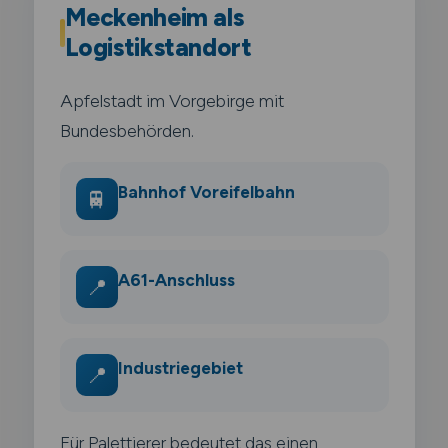
Meckenheim als
Logistikstandort
Apfelstadt im Vorgebirge mit
Bundesbehörden.
Bahnhof Voreifelbahn
🚆
A61-Anschluss
📍
Industriegebiet
📍
Für Palettierer bedeutet das einen