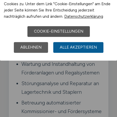
Cookies zu. Unter dem Link "Cookie-Einstellungen" am Ende
Reparaturen durch. analysierst Störungen
jeder Seite können Sie Ihre Entscheidung jederzeit
und arbeitest mit der Instandhaltung
nachträglich aufrufen und ändern.
Datenschutzerklärung
zusammen. um Ausfallzeiten zu
minimieren.
COOKIE-EINSTELLUNGEN
Typische Aufgaben in Meckenheim
ABLEHNEN
ALLE AKZEPTIEREN
Wartung und Instandhaltung von
Förderanlagen und Regalsystemen
Störungsanalyse und Reparatur an
Lagertechnik und Staplern
Betreuung automatisierter
Kommissionier- und Fördersysteme