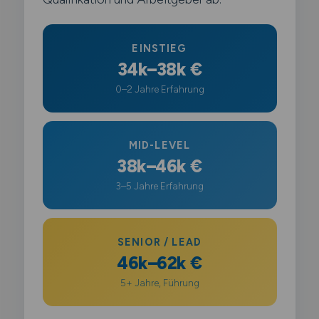
EINSTIEG
34k–38k €
0–2 Jahre Erfahrung
MID-LEVEL
38k–46k €
3–5 Jahre Erfahrung
SENIOR / LEAD
46k–62k €
5+ Jahre, Führung