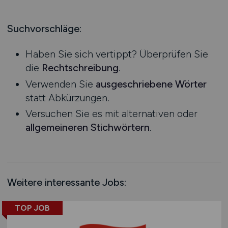
Produktion
Hessen
Praktikum
Prozessplanung / Steuerung
Mecklenburg-Vorpommern
Suchvorschläge:
Schienen- / Straßen- / Luft- / Seefracht
Niedersachsen
Spedition / Transport
Haben Sie sich vertippt? Überprüfen Sie
Nordrhein-Westfalen
Supply Chain Management
die
Rechtschreibung
.
Rheinland-Pfalz
Vertrieb / Verkauf / Handel
Verwenden Sie
ausgeschriebene Wörter
Saarland
Zoll / Behörden
statt Abkürzungen.
Sachsen
Sonstige
Versuchen Sie es mit alternativen oder
Sachsen-Anhalt
allgemeineren Stichwörtern
.
Schleswig-Holstein
Thüringen
Deutschlandweit
Österreich
Weitere interessante Jobs:
Schweiz
Europa
TOP JOB
International