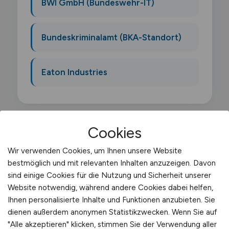
BWI GmbH (Bundeswehr-IT)
Bundeskriminalamt (BKA-Standort)
Eaton Industries
Cookies
Was macht ein
Wir verwenden Cookies, um Ihnen unsere Website
Kraftfahrzeugmechatroniker?
bestmöglich und mit relevanten Inhalten anzuzeigen. Davon
sind einige Cookies für die Nutzung und Sicherheit unserer
Website notwendig, während andere Cookies dabei helfen,
Als Kraftfahrzeugmechatroniker wartest
Ihnen personalisierte Inhalte und Funktionen anzubieten. Sie
und reparierst du Pkw. Motorräder oder
dienen außerdem anonymen Statistikzwecken. Wenn Sie auf
Nutzfahrzeuge. Du diagnostizierst Fehler
"Alle akzeptieren" klicken, stimmen Sie der Verwendung aller