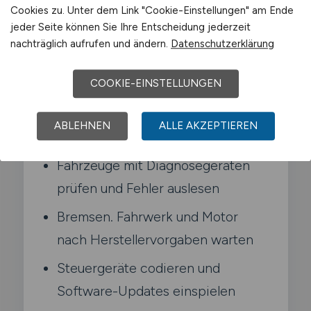
Cookies zu. Unter dem Link "Cookie-Einstellungen" am Ende
mit elektronischen Prüfgeräten und
jeder Seite können Sie Ihre Entscheidung jederzeit
tauschst mechanische wie elektronische
nachträglich aufrufen und ändern.
Datenschutzerklärung
Bauteile aus. Moderne Fahrzeuge
verbinden Mechanik mit Software.
COOKIE-EINSTELLUNGEN
Typische Aufgaben in Meckenheim
ABLEHNEN
ALLE AKZEPTIEREN
Fahrzeuge mit Diagnosegeräten
prüfen und Fehler auslesen
Bremsen. Fahrwerk und Motor
nach Herstellervorgaben warten
Steuergeräte codieren und
Software-Updates einspielen