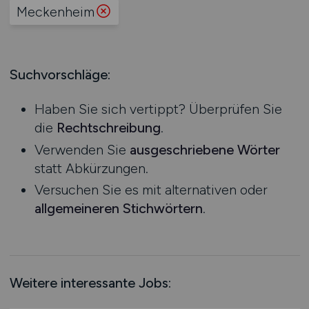
Produktion
Meckenheim
Hessen
Praktikum
Prozessplanung / Steuerung
Mecklenburg-Vorpommern
Schienen- / Straßen- / Luft- / Seefracht
Niedersachsen
Spedition / Transport
Suchvorschläge:
Nordrhein-Westfalen
Supply Chain Management
Rheinland-Pfalz
Vertrieb / Verkauf / Handel
Haben Sie sich vertippt? Überprüfen Sie
Saarland
Zoll / Behörden
die
Rechtschreibung
.
Sachsen
Sonstige
Verwenden Sie
ausgeschriebene Wörter
Sachsen-Anhalt
statt Abkürzungen.
Schleswig-Holstein
Versuchen Sie es mit alternativen oder
Thüringen
allgemeineren Stichwörtern
.
Deutschlandweit
Österreich
Schweiz
Europa
Weitere interessante Jobs:
International