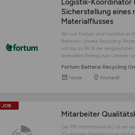
Logistik-Koordinator
Sicherstellung eines 
Materialflusses
Wir von Fortum sind Vorreiter im 
Batterien. Unsere Recycling-Proz
von bis zu 95 % der eingesetzten M
wertvollen Beitrag zum Umwelt- u
Fortum Batterie Recycling 
heute
Kirchardt
 JOB
Mitarbeiter Qualitäts
Die PM-International AG ist ein 
33-jährigem Markterfolg im Vertri