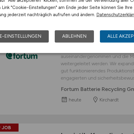
uf "Alle akzeptieren" klicken, stimmen Sie der Verwendung aller C
Link "Cookie-Einstellungen" am Ende jeder Seite können Sie Ihre
 JOB
ng jederzeit nachträglich aufrufen und ändern.
Datenschutzerklä
Logistiker
(w/m/d)
fü
interessanter Arbei
E-EINSTELLUNGEN
ABLEHNEN
ALLE AKZEP
An unserem Standort in Kirchardt 
Prozessschritt durchgeführt, in d
auseinandergenommen und die Mat
weitergeleitet werden. Wir expand
gut funktionierendes Produktionst
engagierten und sicherheitsbewus
Fortum Batterie Recycling 
heute
Kirchardt
 JOB