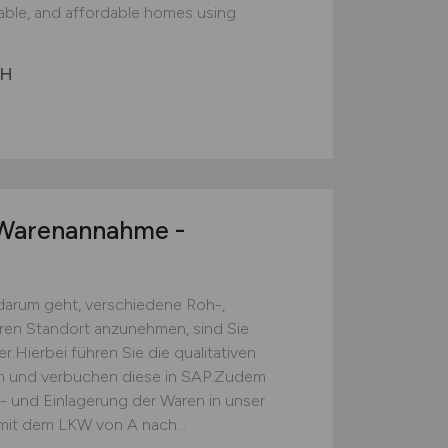
nable, and affordable homes using
bH
arenannahme -
darum geht, verschiedene Roh-,
eren Standort anzunehmen, sind Sie
.Hierbei führen Sie die qualitativen
ch und verbuchen diese in SAP.Zudem
s- und Einlagerung der Waren in unser
mit dem LKW von A nach...