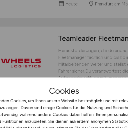
heute
Frankfurt am Ma
Teamleader Fleetm
Herausforderungen, die du anpack
Fleetmanager fachlich und diszipli
Mitarbeitenden weiter und stellst 
Fahrer sicher.Du verantwortest die
Auftragsabwicklung mit unserer ei
bedarfsgerechten Fahrereinsatz un
Cookies
operative Steuerung.Du...
nden Cookies, um Ihnen unsere Website bestmöglich und mit rele
WHEELS Logistics GmbH & C
nzuzeigen. Davon sind einige Cookies für die Nutzung und Sicherh
heute
Münster
otwendig, während andere Cookies dabei helfen, Ihnen personalisi
nd Funktionen anzubieten. Sie dienen außerdem anonymen Statisti