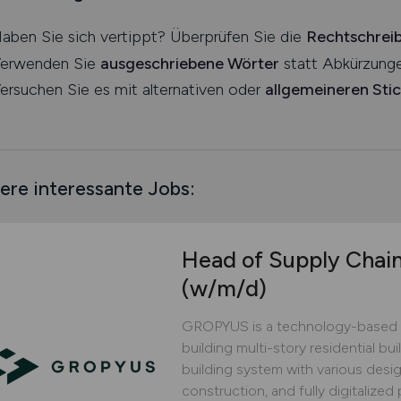
aben Sie sich vertippt? Überprüfen Sie die
Rechtschrei
erwenden Sie
ausgeschriebene Wörter
statt Abkürzunge
ersuchen Sie es mit alternativen oder
allgemeineren Sti
ere interessante Jobs:
Head of Supply Chai
(w/m/d)
GROPYUS is a technology-based 
building multi-story residential bu
building system with various design
construction, and fully digitaliz