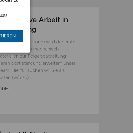
ookies zu.
rung
r operative Arbeit in
tsumgebung
TIEREN
(Landkreis Heilbronn) wird der erste
em die Batterien mechanisch
erialien zur Folgebearbeitung
ieren dort stark und erweitern unser
eam. Hierfür suchen wir Sie als
sten (w/m/d)...
GmbH