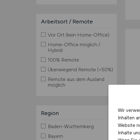
Arbeitsort / Remote
Vor Ort (kein Home-Office)
Home-Office möglich /
Hybrid
100% Remote
Überwiegend Remote (>50%)
Remote aus dem Ausland
möglich
Wir verwe
Region
Inhalten a
Website n
Baden-Württemberg
Inhalte u
Bayern