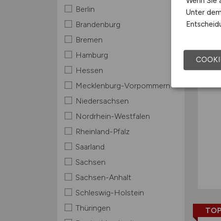
Wenn Sie a
Berlin
Unter dem 
TOP
Entscheidu
Brandenburg
Bremen
Hamburg
COOKI
Hessen
Mecklenburg-Vorpommern
Niedersachsen
Nordrhein-Westfalen
Rheinland-Pfalz
Saarland
Sachsen
Sachsen-Anhalt
Schleswig-Holstein
Thüringen
TOP