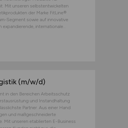
t. Mit unseren selbstentwickelten
ikprodukten der Marke FitLine®
ium-Segment sowie auf innovative
 expandierende, internationale...
gistik
(m/w/d)
nt in den Bereichen Arbeitsschutz
Erstausrüstung und Instandhaltung
lässlichste Partner. Aus einer Hand
ngen und maßgeschneiderte
. Mit unseren etablierten E-Business