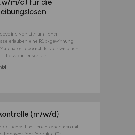
(w/m/d)
für die
reibungslosen
Recycling von Lithium-Ionen-
esse erlauben eine Rückgewinnung
aterialien; dadurch leisten wir einen
nd Ressourcenschutz....
GmbH
kontrolle
(m/w/d)
europäisches Familienunternehmen mit
eb hochwertiger Produkte für