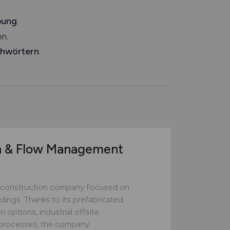
bung
.
n.
chwörtern
.
n & Flow Management
construction company focused on
ildings. Thanks to its prefabricated
 options, industrial offsite
ed processes, the company