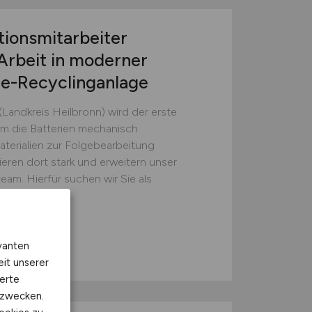
tionsmitarbeiter
Arbeit in moderner
ie-Recyclinganlage
(Landkreis Heilbronn) wird der erste
em die Batterien mechanisch
erialien zur Folgebearbeitung
ieren dort stark und erweitern unser
eam. Hierfür suchen wir Sie als
sten (w/m/d)...
GmbH
vanten
eit unserer
erte
kzwecken.