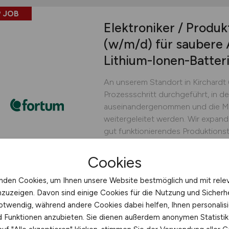
 JOB
Elektroniker / Produk
(w/m/d)
für saubere 
Lithium-Ionen-Batter
An unserem Standort in Kirchardt 
Prozessschritt durchgeführt, in d
auseinandergenommen und die Mat
weitergeleitet werden. Wir expand
gut funktionierendes Produktionst
engagierten und sicherheitsbewus
Cookies
Fortum Batterie Recycling 
nden Cookies, um Ihnen unsere Website bestmöglich und mit rele
heute
Kirchardt
nzuzeigen. Davon sind einige Cookies für die Nutzung und Sicherh
otwendig, während andere Cookies dabei helfen, Ihnen personalisi
nd Funktionen anzubieten. Sie dienen außerdem anonymen Statisti
 JOB