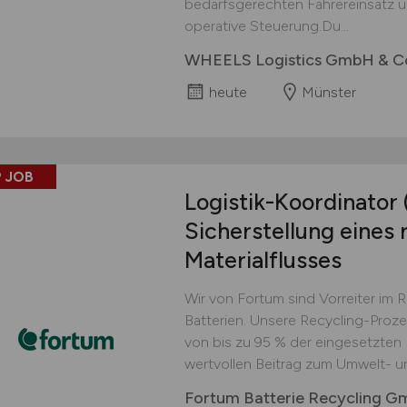
bedarfsgerechten Fahrereinsatz un
operative Steuerung.Du...
WHEELS Logistics GmbH & C
heute
Münster
 JOB
Logistik-Koordinator
Sicherstellung eines 
Materialflusses
Wir von Fortum sind Vorreiter im 
Batterien. Unsere Recycling-Proz
von bis zu 95 % der eingesetzten M
wertvollen Beitrag zum Umwelt- u
Fortum Batterie Recycling 