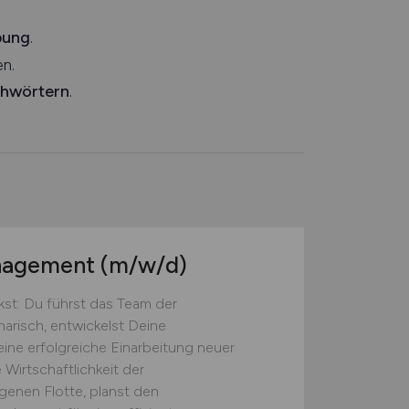
bung
.
n.
chwörtern
.
anagement
(m/w/d)
st: Du führst das Team der
narisch, entwickelst Deine
eine erfolgreiche Einarbeitung neuer
 Wirtschaftlichkeit der
genen Flotte, planst den