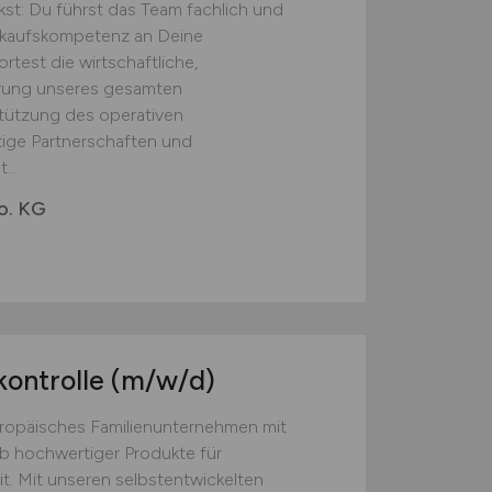
st: Du führst das Team fachlich und
inkaufskompetenz an Deine
test die wirtschaftliche,
erung unseres gesamten
tützung des operativen
tige Partnerschaften und
...
o. KG
kontrolle
(m/w/d)
europäisches Familienunternehmen mit
eb hochwertiger Produkte für
t. Mit unseren selbstentwickelten