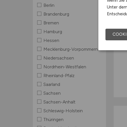
Wenn Sie a
Berlin
Unter dem 
Entscheidu
Brandenburg
Bremen
Hamburg
COOKI
Hessen
Mecklenburg-Vorpommern
Niedersachsen
Nordrhein-Westfalen
Rheinland-Pfalz
Saarland
Sachsen
Sachsen-Anhalt
Schleswig-Holstein
Thüringen