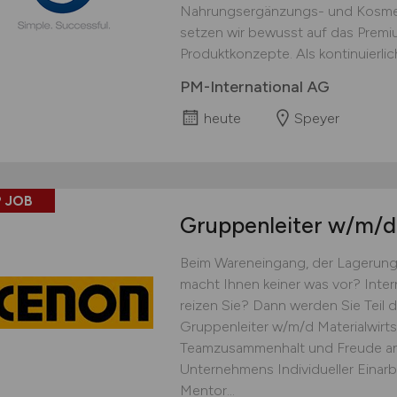
Nahrungsergänzungs- und Kosmet
setzen wir bewusst auf das Prem
Produktkonzepte. Als kontinuierlich
PM-International AG
heute
Speyer
 JOB
Gruppenleiter
w/m/d
Beim Wareneingang, der Lagerung
macht Ihnen keiner was vor? Inte
reizen Sie? Dann werden Sie Teil
Gruppenleiter w/m/d Materialwirts
Teamzusammenhalt und Freude an
Unternehmens Individueller Einar
Mentor...