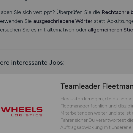
aben Sie sich vertippt? Überprüfen Sie die
Rechtschrei
erwenden Sie
ausgeschriebene Wörter
statt Abkürzunge
ersuchen Sie es mit alternativen oder
allgemeineren Sti
ere interessante Jobs:
Teamleader Fleetm
Herausforderungen, die du anpack
Fleetmanager fachlich und diszipli
Mitarbeitenden weiter und stellst 
Fahrer sicher.Du verantwortest die
Auftragsabwicklung mit unserer ei