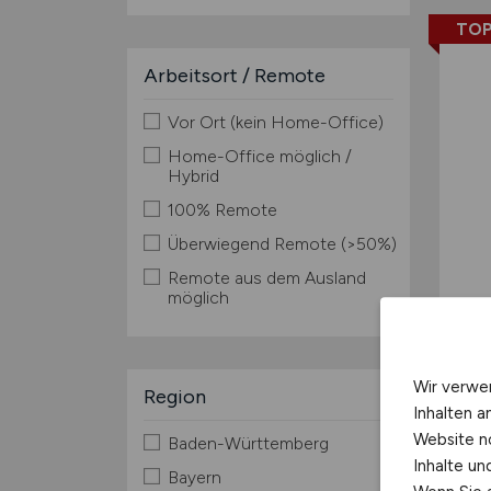
TOP
Arbeitsort / Remote
Vor Ort (kein Home-Office)
Home-Office möglich /
Hybrid
100% Remote
Überwiegend Remote (>50%)
Remote aus dem Ausland
möglich
Wir verwe
Region
Inhalten a
Website n
Baden-Württemberg
Inhalte u
Bayern
TOP