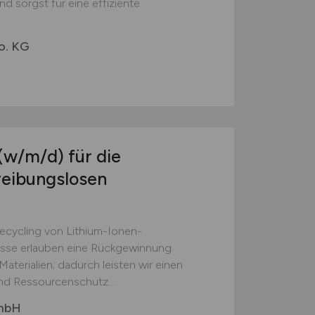
d sorgst für eine effiziente
o. KG
(w/m/d)
für die
reibungslosen
Recycling von Lithium-Ionen-
esse erlauben eine Rückgewinnung
aterialien; dadurch leisten wir einen
nd Ressourcenschutz....
GmbH