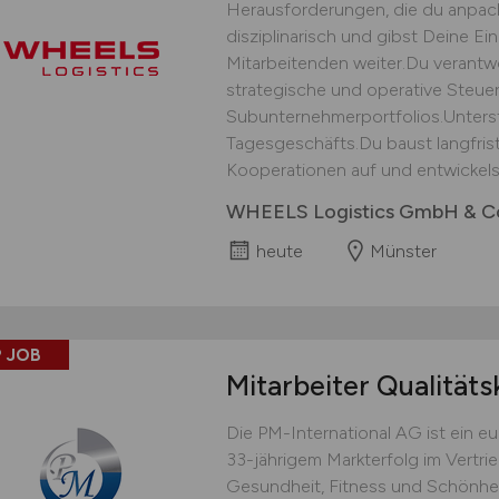
Herausforderungen, die du anpack
disziplinarisch und gibst Deine E
Mitarbeitenden weiter.Du verantwor
strategische und operative Steu
Subunternehmerportfolios.Unters
Tagesgeschäfts.Du baust langfris
Kooperationen auf und entwickelst
WHEELS Logistics GmbH & C
heute
Münster
 JOB
Mitarbeiter Qualitäts
Die PM-International AG ist ein 
33-jährigem Markterfolg im Vertri
Gesundheit, Fitness und Schönhei